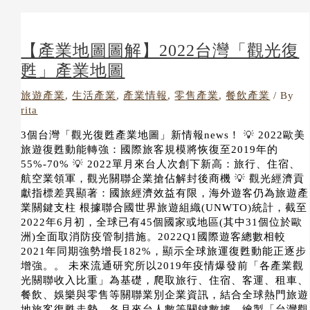
【產業地圖圖解】2022台灣「觀光復
甦」產業地圖
旅遊產業
,
生活產業
,
產業情報
,
零售產業
,
餐飲產業
/ By
rita
3個台灣「觀光復甦產業地圖」新情報news！ 💡 2022歐美
旅遊復甦動能轉強：國際旅客規模將恢復至2019年的
55%-70% 💡 2022單月來台人次創下新高：旅行、住宿、
航空業領軍，觀光關聯企業搶佔解封後商機 💡 觀光經濟貢
獻指標差異顯著：國旅經濟效益有限，海外遊客仍為旅遊產
業關鍵支柱 根據聯合國世界旅遊組織(UNWTO)統計，截至
2022年6月初，全球已有45個國家或地區(其中31個位於歐
洲)全面取消防疫管制措施。2022Q1國際遊客總數相較
2021年同期強勢增長182%，顯示全球旅運復甦動能正逐步
增強。。 未來流通研究所以2019年疫情爆發前「各產業觀
光關聯收入比重」為基礎，爬取旅行、住宿、客運、租車、
餐飲、娛樂與零售等關聯業別企業資訊，結合全球熱門旅遊
地旅客復甦走勢、各月來台人數等關鍵數據，繪製「台灣觀