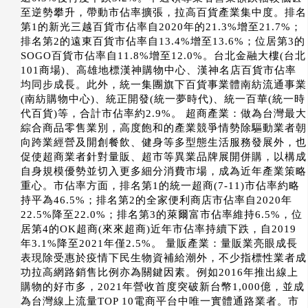
至逆勢攀升，帶動市佔率擴張，拉高百貨產業集中度。排名
第1的新光三越百貨市佔率自2020年的21.3%增至21.7%；
排名第2的遠東百貨市佔率自13.4%增至13.6%；位居第3的
SOGO百貨市佔率自11.8%增至12.0%。台北金融大樓(台北
101商場)、高雄地標漢神購物中心、漢神名店百貨市佔率
均同步成長。此外，統一集團旗下百貨事業體南紡流通事業
(南紡購物中心)、統正開發(統一夢時代)、統一百華(統一時
代百貨)等，合計市佔率約2.9%。 超商產業：做為台灣最大
綜合商品零售業別，高度飽和的產業競爭情勢除驅動業者朝
向跨業經營及開創餐飲、健身等多型態生活服務發展外，也
促使超商業者針對量販、超市等異業品牌展開併購，以構成
自身規模優勢並切入更多細分消費市場，成為近年產業策略
重心。市佔率方面，排名第1的統一超商(7-11)市佔率約略
持平為46.5%；排名第2的全家便利商店市佔率自2020年
22.5%降至22.0%；排名第3的萊爾富市佔率維持6.5%，位
居第4的OK超商(來來超商)近年市佔率持續下跌，自2019
年3.1%降至2021年僅2.5%。 量販產業：量販業亮眼成長
表現除受惠於疫情下民生物資補給潮外，不少指標性業者成
功拉高網路銷售比例亦為關鍵因素。例如2016年推出線上
購物的好市多，2021年營收首度突破新台幣1,000億，並成
為台灣線上流量TOP 10電商平台中唯一實體通路業者。市