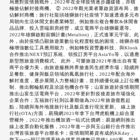
局應對疫情挑戰外，2022年在全球疫情逐步趨緩後，亦積
極搶佔解封後商機。 ② 2022年觀光業者重啟資源布局，搶
佔解封商機：旅行社龍頭雄獅旅行社疫情下加速透過多元布
局朝向生活休閒文創產業轉型。例如推出複合餐飲&休閒食
品品牌、投入雲端廚房經營，成立電商平台雄獅嚴選等。
2022年雄獅啟動宙獅計畫(Metalion)，正式進軍元宇宙。此
外，由於疫情凸顯旅遊業數位化程度較低的困境，雄獅亦積
極增強數位工具應用能力，例如轉投資豐趣科技、與Klook
合作推出NEXT預訂系統、領投訂房平台AsiaYo等，以適應
新型態旅遊消費模式。 此外，可樂旅遊2021年推出自有電
商平台優力美，由旅遊服務跨界搶進民生經濟市場；陸續跨
足餐飲、健身與飯店領域的鳳凰旅行社，2022年配合海外
解封進度，逐步展開人力整補計畫，並持續優化線上訂位機
制、推出郵輪航程及洽談包機合作等；山富旅遊於疫情期間
推出山富生活電商平台，2022年更針對疫後差旅市場強化
企業合作；五福旅行社則以暑期做為2022年旅遊復甦起
點，陸續與海外地接旅行社及飯店進行現況更新。 線上旅
行社(OTA)方面，易飛網2021年拿下台灣虎航機上綜合運
營權外，2022年推出機加酒一站式比價網；易遊網則推出
線上改票自動化服務，2022年進一步與玉山銀行合作推出
台灣首張旅遊平台聯名卡；疫情期間募資有成的KKday，
旗下rezio預訂管理系統全球客戶總數已突破1,600家，並於