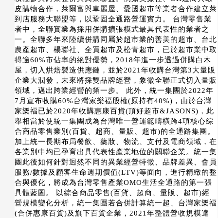
皮購物合作，萊爾富與車麗屋、愛國超市等業者合作建立萊
到店服務大聯盟等，以鞏固全通路營運實力。 台灣零售業
者中，全聯實業為採用併購擴張模式最具代表性的業者之
一。全聯多年來陸續併購同屬於超市業的善美的超市、台北
農產超市、楊聯社、全買超市及松青超市，已於超市業中取
得逾60%市佔率的絕對優勢，2018年進一步透過併購白木
屋，切入烘焙製造供應鏈，並於2021年收購台灣第3大量販
企業大潤發，未來將採雙品牌經營，象徵全聯正式切入量販
領域，邁出跨業經營的第一步。 此外，統一集團於2022年
7月宣布收購60%台灣家樂福股權(原持有40%)，由於台灣
家樂福已於2020年收購惠康百貨(頂好超市&JASONS)，此
舉相當於使統一集團成為台灣唯一營運範疇橫跨4項核心綜
合商品零售業別(百貨、超商、量販、超市)的全通路集團。
加上統一長期布局餐飲、藥妝、物流、支付及電商領域，在
各業別中均已孕育出具代表性產業地位的關聯企業。統一集
團此後如何針對迥然不同的異業經營特徵、品牌差異、會員
服務/數據及顧客生命週期價值(LTV)等面向，進行精緻的整
合與優化，將成為台灣零售產業OMO生活全通路的第一張
具體藍圖。 以綜合商品零售(百貨、超商、量販、超市)經
營規模變化分析，統一集團若合併計算統一超、台灣家樂福
(合併惠康百貨)及旗下百貨企業，2021年整體營收規模達