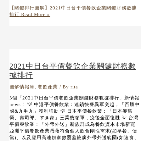
【關鍵排行圖解】2021中日台平價餐飲企業關鍵財務數據
排行
Read More »
2021中日台平價餐飲企業關鍵財務數
據排行
圖解情報庫
,
餐飲產業
/ By
rita
3個「2021中日台平價餐飲企業關鍵財務數據排行」新情報
news！ 💡 中港平價餐飲業：連鎖快餐異軍突起，「百勝中
國&九毛九」獲利強勁 💡 日本平價餐飲業：「日本麥當
勞、壽司郎、すき家」三業態領軍，疫後全面復甦 💡 台灣
平價餐飲業：「外帶外送」新族群成為餐飲資本市場新寵
亞洲平價餐飲產業憑藉符合個人飲食剛性需求(如早餐、便
當)、以及應用高連鎖家數覆蓋較廣外帶外送範圍(如速食、