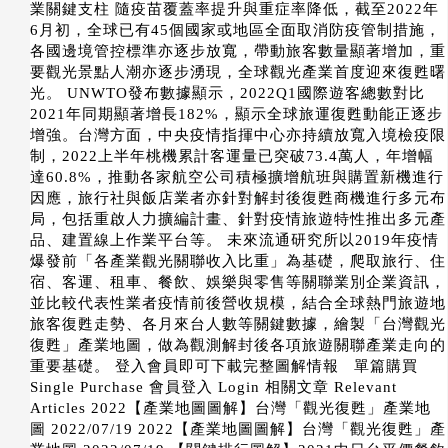
業關鍵支柱 隨疫苗覆蓋率提升與重症率降低，截至2022年
6月初，全球已有45個國家或地區全面取消防疫管制措施，
各國邊境管控標準亦逐步放寬，帶動旅客數量顯著增加，重
要觀光景點人潮亦逐步湧現，全球觀光產業首度迎來復甦曙
光。 UNWTO發布數據顯示，2022Q1國際遊客總數對比
2021年同期顯著增長182%，顯示全球旅運復甦動能正逐步
增強。台灣方面，中央疫情指揮中心亦持續放寬入境檢疫限
制，2022上半年桃機累計客運量已突破73.4萬人，年增幅
達60.8%，推動各家航空公司積極擴增航班與購置新機進行
因應，旅行社與飯店業者亦針對解封後復甦商機進行多元布
局，包括重啟人力擴編計畫、針對疫情旅遊特性推出多元產
品、建置線上作業平台等。 未來流通研究所以2019年疫情
爆發前「各產業觀光關聯收入比重」為基礎，爬取旅行、住
宿、客運、租車、餐飲、娛樂與零售等關聯業別企業資訊，
並比較代表性業者疫情前後營收規模，結合全球熱門旅遊地
旅客復甦走勢、各月來台人數等關鍵數據，繪製「台灣觀光
復甦」產業地圖，做為觀測解封後各項旅遊關聯產業走向的
重要基礎。 登入會員即可下載完整圖解情報 單篇購買
Single Purchase 會員登入 Login 相關文章 Relevant
Articles 2022【產業地圖圖解】台灣「觀光復甦」產業地
圖 2022/07/19 2022【產業地圖圖解】台灣「觀光復甦」產