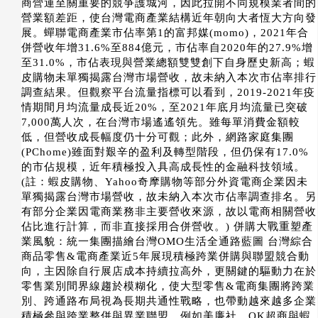
商營運至關重要的競爭護城河，因此拉開不同規模業者間的
營業額差距，使台灣電商產業結構近年朝向大者恆大方向發
展。蟬聯電商產業市佔率第1的富邦媒(momo)，2021年合
併營收年增31.6%至884億元，市佔率自2020年的27.9%增
至31.0%，市佔表現與營業總額雙雙創下自身歷史新高；蝦
皮購物未單獨揭露台灣市場營收，故未納入本次市佔率排行
調查結果。但觀察平台流量指標可以看到，2019-2021年疫
情期間月均流量成長近20%，至2021年底月均流量已突破
7,000萬人次，在台灣市場遙遙領先。雖每單消費金額較
低，但營收成長幅度仍十分可觀；此外，網路家庭集團
(PChome)雖面對艱辛的盈利及轉型階段，但仍保有17.0%
的市佔規模，近年積極投入具高成長性的金融科技領域。
(註：蝦皮購物、Yahoo奇摩購物等部分外資電商企業因未
單獨揭露台灣市場營收，故未納入本次市佔率調查排名。另
有部分企業因電商業務非主要營收來源，故以電商相關營收
佔比進行計算，而非直接採用合併營收。) 併購大戰重塑產
業風貌：統一集團描繪台灣OMO生活全通路藍圖 台灣綜合
商品零售&電商產業近5年展現積極跨業併購與聯盟競合動
向，主因除自行展店成本持續拉高外，更關鍵的驅動力在於
零售業別間界線趨於模糊化，使大型零售&電商集團將跨業
別、跨通路布局視為長期共通性戰略，也帶動越來越多企業
積極參與跨業整併與異業聯盟。例如美廉社、OK超商與蝦