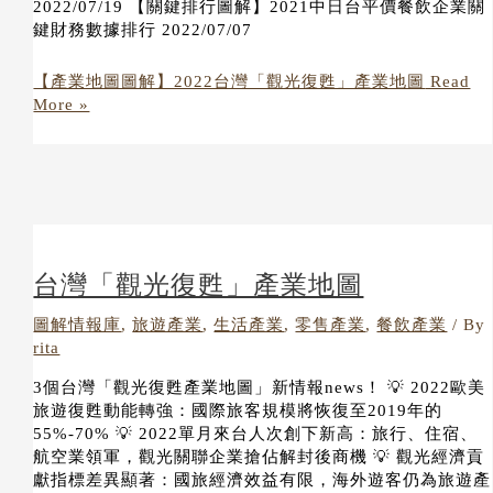
2022/07/19 【關鍵排行圖解】2021中日台平價餐飲企業關
鍵財務數據排行 2022/07/07
【產業地圖圖解】2022台灣「觀光復甦」產業地圖
Read
More »
台灣「觀光復甦」產業地圖
圖解情報庫
,
旅遊產業
,
生活產業
,
零售產業
,
餐飲產業
/ By
rita
3個台灣「觀光復甦產業地圖」新情報news！ 💡 2022歐美
旅遊復甦動能轉強：國際旅客規模將恢復至2019年的
55%-70% 💡 2022單月來台人次創下新高：旅行、住宿、
航空業領軍，觀光關聯企業搶佔解封後商機 💡 觀光經濟貢
獻指標差異顯著：國旅經濟效益有限，海外遊客仍為旅遊產