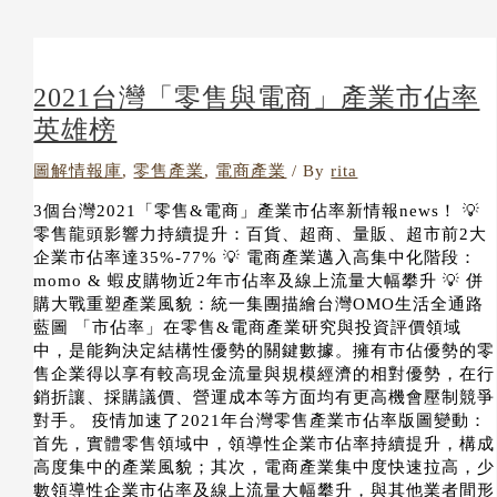
2021台灣「零售與電商」產業市佔率
英雄榜
圖解情報庫
,
零售產業
,
電商產業
/ By
rita
3個台灣2021「零售&電商」產業市佔率新情報news！ 💡
零售龍頭影響力持續提升：百貨、超商、量販、超市前2大
企業市佔率達35%-77% 💡 電商產業邁入高集中化階段：
momo & 蝦皮購物近2年市佔率及線上流量大幅攀升 💡 併
購大戰重塑產業風貌：統一集團描繪台灣OMO生活全通路
藍圖 「市佔率」在零售&電商產業研究與投資評價領域
中，是能夠決定結構性優勢的關鍵數據。擁有市佔優勢的零
售企業得以享有較高現金流量與規模經濟的相對優勢，在行
銷折讓、採購議價、營運成本等方面均有更高機會壓制競爭
對手。 疫情加速了2021年台灣零售產業市佔率版圖變動：
首先，實體零售領域中，領導性企業市佔率持續提升，構成
高度集中的產業風貌；其次，電商產業集中度快速拉高，少
數領導性企業市佔率及線上流量大幅攀升，與其他業者間形