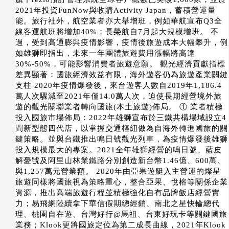
2021年投資FunNow與收購Activity Japan，蓄積營運量
能。旅行社外，航空業者亦大舉增班，例如華航宣布Q3全
線客運航班將增加40%；長榮航自7月起大規模增班。 不
過，受到高通膨與疫情影響，疫情後旅遊成本大幅攀升，例
如雄獅即指出，未來一年團體旅遊費用漲幅將高達
30%-50%，可能影響消費者旅遊意願。 觀光經濟貢獻指標
差異顯著：國旅經濟效益有限，海外遊客仍為旅遊產業關鍵
支柱 2020年疫情爆發後，來台遊客人數自2019年1,186.4
萬人次驟減至2021年僅14.0萬人次，迫使長期經營境外旅
遊的觀光關聯業者轉向國旅(本土旅遊)佈局。 ① 業者積極
投入國旅市場佈局：2022年雄獅宣布於三鐵共構場域設立4
間新型態四代店，以掌握交通樞紐做為自海外轉進國旅的關
鍵策略。並與台鐵推出鳴日號觀光列車，為疫情爆發後雄獅
投入規模最大的專案。2021全年雄獅經營的鳴日號、藍皮
解憂號及阿里山林業鐵路分別創造新台幣1.46億、600萬、
與1,257萬元營業額。 2020年由亞果遊艇入主營運的燦星
旅遊同樣將國旅視為策略重心，整合亞果、悅榕等關係企業
資源，推出高端旅遊行程並積極強化自有品牌飯店經營實
力；易飛網陸續拿下華信假期總經銷、南北之星快輪總代
理、桃園自在遊、台灣好行@馬祖、台東好玩卡等關鍵國旅
業務；Klook更將國旅定位為第二成長曲線，2021年Klook