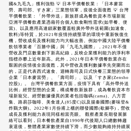
國&九毛九」獲利強勁 💡 日本平價餐飲業：「日本麥當
勞、壽司郎、すき家」三業態領軍，疫後全面復甦 💡 台灣
平價餐飲業：「外帶外送」新族群成為餐飲資本市場新寵
亞洲平價餐飲產業憑藉符合個人飲食剛性需求(如早餐、便
當)、以及應用高連鎖家數覆蓋較廣外帶外送範圍(如速食、
飲料)等特質，於2021年疫情持續壟罩的環境中重新恢復生
機，營收成長及獲利能力均大幅改善。例如中國大陸平價餐
飲領導業者「百勝中國」與「九毛九國際」，2021年不僅
營收及門店數量創下新高紀錄，反映企業獲利能力的淨利率
指標亦攀上近年新高。此外，2021年日本平價餐飲業亦在
艱困的疫情後全面復甦，其中營收及獲利數據率先突圍而出
的，正是代表西式速食、迴轉壽司及日式快餐三業態的領導
企業「日本麥當勞」、「壽司郎」、以及「すき家(Zensho
控股)」。 台灣平價餐飲業方面，疫情下具有「高外帶外送
比例」經營型態的企業，構成餐飲新族群，成為餐飲資本市
場新寵兒。經營數據優異的業者包括咖碼(cama)、八方雲
集、路易莎咖啡、美食達人(85度C)以及揚秦國際(麥味登&
炸鷄大獅)。2022年1月份甫上櫃的聯發國際(歇腳亭)，營收
成長及獲利能力表現同樣相當亮眼。 觀察產業長期發展脈
絡可以看到，日本餐飲產業自1990年代後期人口總數轉趨
衰退後，整體產業家數便持續下滑，而少數能夠維持持續展