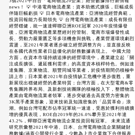
3個2021中日台「電商物流20企業」經營數據排行新情報
news！ 💡 中港電商物流產業：資本助燃式擴張，巨幅成長
伴隨巨幅虧損 💡 日本電商物流產業：亞洲物流經營典範，
投資回報能力長期領先 💡 台灣電商物流產業：成長有限但
經營穩健，統一速達蟬聯亞洲ROE冠軍 2020年疫情爆發
後，亞洲電商物流產業歷經封控管制、電商市場爆發性成
長、勞動力嚴重匱乏等多項機會與挑戰，產業營運環境劇烈
震盪，至2021年業者逐步確立經營調整方向，並直接反映
在各國代表性業者日益優化的財務數據表現上。 中國大陸
方面，在資本市場持續追捧的經營環境中，產業建立起「關
注成長擴張、遞延獲利需求」的高度資本槓桿特色。例如達
達集團、京東物流、順豐同城等業者，於疫情期間仍積極申
請上市；日本業者2021年自疫情缺工危機中逐步復甦，重
新展現出穩健經營的產業特質；台灣方面，在大型電商&零
售集團跨界布局、及新創技術團隊的積極投入下，整體物流
產業由電商物流業者領軍，逐步突破過去高度勞力密集的
3K黑手產業形象，迎來技術及知識密集的「品質革命」浪
潮。例如台灣宅配市佔率冠軍統一速達，受惠於獲利持續擴
增的優異表現，ROE自2019年的26.0%攀升至2021年達
43.2%，蟬聯亞洲電商物流企業投資回報冠軍。 未來流通
研究所彙整2021年中港、日本、台灣電商物流企業關鍵財
務數據(涵蓋公開發行企業，少數為上市企業旗下合併報表