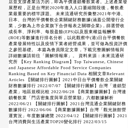
店並支撐產業活力的，即為平價連鎖餐飲業者。上述產業發
展歷程，正是台灣於2020年進入人口萎縮階段後，餐飲產
業最重要的標竿課題。 未來流通研究所彙整2021年中港、
日本、台灣的平價餐飲企業關鍵財務數據(涵蓋公開發行企
業，少數為上市企業旗下合併報表之關聯企業)，篩選營收
成長率、淨利率、每股盈餘(EPS)以及股東權益報酬率
(ROE)等數據進行排名分析，以此觀察中(港)日台平價餐飲
產業發展特性以及疫情下業者經營成果，並可做為投資評價
之參照基礎。 本篇為會員限定文章，下載完整圖解情報與
詳細數據請前往「圖解情報庫」。 資料來源：未來流通研
究所 【Key Ranking Diagram】Top Taiwanese, Chinese
and Japanese Affordable Food Service Companies
Ranking Based on Key Financial Data 相關文章Relevant
Articles 【關鍵排行圖解】2021中日台平價餐飲企業關鍵
財務數據排行 2022/07/07 【關鍵排行圖解】台灣「連鎖型
產業」地區規模比較 2022/06/28 【商業數據圖解】台灣連
鎖餐飲業「門店密集度與單店營業額」六都數據解析
2022/06/21 【關鍵排行圖解】2021台灣流通企業關鍵財務
數據排行 2022/06/06 【商業數據圖解】台灣「觀光旅館營
運實況」年度數據總覽 2022/04/12 【關鍵排行圖解】2021
台灣消費與生活產業TOP20變化排行 2022/03/15