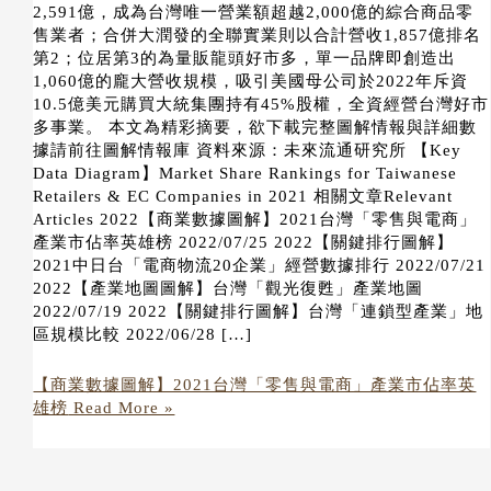
2,591億，成為台灣唯一營業額超越2,000億的綜合商品零
售業者；合併大潤發的全聯實業則以合計營收1,857億排名
第2；位居第3的為量販龍頭好市多，單一品牌即創造出
1,060億的龐大營收規模，吸引美國母公司於2022年斥資
10.5億美元購買大統集團持有45%股權，全資經營台灣好市
多事業。 本文為精彩摘要，欲下載完整圖解情報與詳細數
據請前往圖解情報庫 資料來源：未來流通研究所 【Key
Data Diagram】Market Share Rankings for Taiwanese
Retailers & EC Companies in 2021 相關文章Relevant
Articles 2022【商業數據圖解】2021台灣「零售與電商」
產業市佔率英雄榜 2022/07/25 2022【關鍵排行圖解】
2021中日台「電商物流20企業」經營數據排行 2022/07/21
2022【產業地圖圖解】台灣「觀光復甦」產業地圖
2022/07/19 2022【關鍵排行圖解】台灣「連鎖型產業」地
區規模比較 2022/06/28 […]
【商業數據圖解】2021台灣「零售與電商」產業市佔率英
雄榜
Read More »