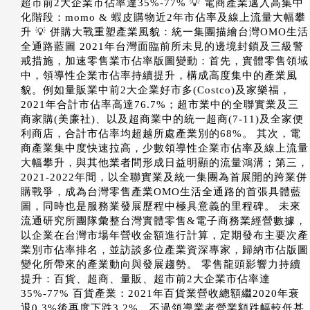
超市前2大企業市佔率達35%-77% 💡 電商產業邁入高集中
化階段：momo & 蝦皮購物近2年市佔率及線上流量大幅攀
升 💡 併購大戰重塑產業風貌：統一集團描繪台灣OMO生活
全通路藍圖 2021年台灣面臨前所未見的邊境封鎖及三級警
戒措施，加速零售業市佔率版圖變動：首先，實體零售領域
中，領導性企業市佔率持續提升，構成高度集中的產業風
貌。例如量販業中前2大企業好市多(Costco)及家樂福，
2021年合計市佔率高達76.7%；超市業中的全聯實業及三
商家購(美廉社)、以及超商業中的統一超商(7-11)及全家便
利商店，合計市佔率均超越所處產業別的68%。 其次，電
商產業集中度快速拉高，少數領導性企業市佔率及線上流量
大幅攀升，與其他業者間形成日益明顯的流量鴻溝；第三，
2021-2022年間，以全聯實業及統一集團為首展開的跨業併
購戰爭，成為台灣零售產業OMO生活全通路的首張具體藍
圖，同時也是服務業發展歷程中極具意義的里程碑。 未來
流通研究所團隊彙整台灣實體零售&電子商務業經營數據，
以企業在台灣市場年營收金額進行計算，定期發布主要次產
業別市佔率排名，並訪談多位產業資深專家，歸納市佔版圖
變化所帶來的產業動向與發展趨勢。 零售龍頭影響力持續
提升：百貨、超商、量販、超市前2大企業市佔率達
35%-77% 百貨產業：2021年百貨業營收總額繼2020年衰
退0.3%後再度下跌3.2%。不過領導業者營業額跌幅較低甚