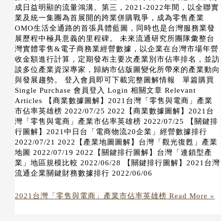
成日益明顯的流量鴻溝。第三，2021-2022年間，以全聯實
業及統一集團為首展開的跨業併購戰爭，成為零售產業
OMO生活全通路的首張具體藍圖，同時也是台灣服務業發
展歷程中極具意義的里程碑。 未來流通研究所團隊彙整台
灣實體零售&電子商務業經營數據，以企業在台灣市場年營
收金額進行計算，定期發布主要次產業別市佔率排名，並訪
談多位產業資深專家，歸納市佔版圖變化所帶來的產業動向
與發展趨勢。 登入會員即可下載完整圖解情報 單篇購買
Single Purchase 會員登入 Login 相關文章 Relevant
Articles 【商業數據圖解】2021台灣「零售與電商」產業
市佔率英雄榜 2022/07/25 2022【商業數據圖解】2021台
灣「零售與電商」產業市佔率英雄榜 2022/07/25 【關鍵排
行圖解】2021中日台「電商物流20企業」經營數據排行
2022/07/21 2022【產業地圖圖解】台灣「觀光復甦」產業
地圖 2022/07/19 2022【關鍵排行圖解】台灣「連鎖型產
業」地區規模比較 2022/06/28 【關鍵排行圖解】2021台灣
流通企業關鍵財務數據排行 2022/06/06
2021台灣「零售與電商」產業市佔率英雄榜
Read More »