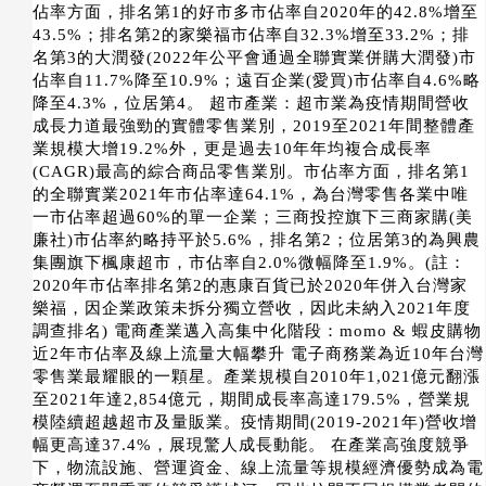
佔率方面，排名第1的好市多市佔率自2020年的42.8%增至
43.5%；排名第2的家樂福市佔率自32.3%增至33.2%；排
名第3的大潤發(2022年公平會通過全聯實業併購大潤發)市
佔率自11.7%降至10.9%；遠百企業(愛買)市佔率自4.6%略
降至4.3%，位居第4。 超市產業：超市業為疫情期間營收
成長力道最強勁的實體零售業別，2019至2021年間整體產
業規模大增19.2%外，更是過去10年年均複合成長率
(CAGR)最高的綜合商品零售業別。市佔率方面，排名第1
的全聯實業2021年市佔率達64.1%，為台灣零售各業中唯
一市佔率超過60%的單一企業；三商投控旗下三商家購(美
廉社)市佔率約略持平於5.6%，排名第2；位居第3的為興農
集團旗下楓康超市，市佔率自2.0%微幅降至1.9%。(註：
2020年市佔率排名第2的惠康百貨已於2020年併入台灣家
樂福，因企業政策未拆分獨立營收，因此未納入2021年度
調查排名) 電商產業邁入高集中化階段：momo & 蝦皮購物
近2年市佔率及線上流量大幅攀升 電子商務業為近10年台灣
零售業最耀眼的一顆星。產業規模自2010年1,021億元翻漲
至2021年達2,854億元，期間成長率高達179.5%，營業規
模陸續超越超市及量販業。疫情期間(2019-2021年)營收增
幅更高達37.4%，展現驚人成長動能。 在產業高強度競爭
下，物流設施、營運資金、線上流量等規模經濟優勢成為電