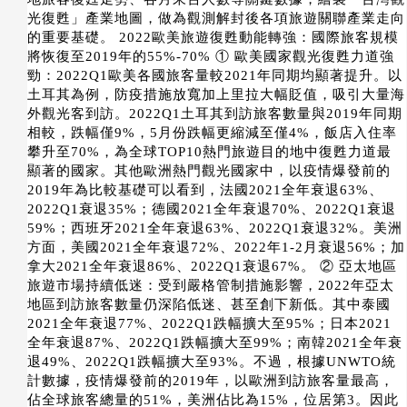
光復甦」產業地圖，做為觀測解封後各項旅遊關聯產業走向
的重要基礎。 2022歐美旅遊復甦動能轉強：國際旅客規模
將恢復至2019年的55%-70% ① 歐美國家觀光復甦力道強
勁：2022Q1歐美各國旅客量較2021年同期均顯著提升。以
土耳其為例，防疫措施放寬加上里拉大幅貶值，吸引大量海
外觀光客到訪。2022Q1土耳其到訪旅客數量與2019年同期
相較，跌幅僅9%，5月份跌幅更縮減至僅4%，飯店入住率
攀升至70%，為全球TOP10熱門旅遊目的地中復甦力道最
顯著的國家。其他歐洲熱門觀光國家中，以疫情爆發前的
2019年為比較基礎可以看到，法國2021全年衰退63%、
2022Q1衰退35%；德國2021全年衰退70%、2022Q1衰退
59%；西班牙2021全年衰退63%、2022Q1衰退32%。美洲
方面，美國2021全年衰退72%、2022年1-2月衰退56%；加
拿大2021全年衰退86%、2022Q1衰退67%。 ② 亞太地區
旅遊市場持續低迷：受到嚴格管制措施影響，2022年亞太
地區到訪旅客數量仍深陷低迷、甚至創下新低。其中泰國
2021全年衰退77%、2022Q1跌幅擴大至95%；日本2021
全年衰退87%、2022Q1跌幅擴大至99%；南韓2021全年衰
退49%、2022Q1跌幅擴大至93%。不過，根據UNWTO統
計數據，疫情爆發前的2019年，以歐洲到訪旅客量最高，
佔全球旅客總量的51%，美洲佔比為15%，位居第3。因此