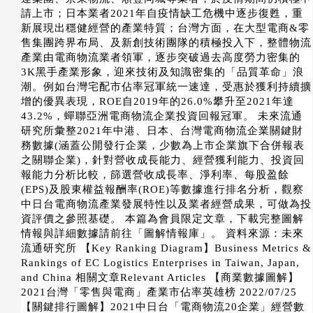
請上市；日本業者2021年自疫情缺工危機中逐步復甦，重
新展現出穩健經營的產業特質；台灣方面，在大型電商&零
售集團跨界布局、及新創技術團隊的積極投入下，整體物流
產業由電商物流業者領軍，逐步突破過去高度勞力密集的
3K黑手產業形象，迎來技術及知識密集的「品質革命」浪
潮。例如台灣宅配市佔率冠軍統一速達，受惠於獲利持續擴
增的優異表現，ROE自2019年的26.0%攀升至2021年達
43.2%，蟬聯亞洲電商物流企業投資回報冠軍。 未來流通
研究所彙整2021年中港、日本、台灣電商物流企業關鍵財
務數據(涵蓋公開發行企業，少數為上市企業旗下合併報表
之關聯企業)，針對營收成長能力、經營獲利能力、投資回
報能力分析比較，篩選營收成長率、淨利率、每股盈餘
(EPS)及股東權益報酬率(ROE)等數據進行排名分析，觀察
中日台電商物流產業發展特性以及業者經營成果，可做為投
資評價之參照基礎。 本篇為會員限定文章，下載完整圖解
情報與詳細數據請前往「圖解情報庫」。 資料來源：未來
流通研究所 【Key Ranking Diagram】Business Metrics &
Rankings of EC Logistics Enterprises in Taiwan, Japan,
and China 相關文章Relevant Articles 【商業數據圖解】
2021台灣「零售與電商」產業市佔率英雄榜 2022/07/25
【關鍵排行圖解】2021中日台「電商物流20企業」經營數