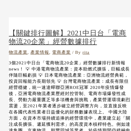
【關鍵排行圖解】2021中日台「電商
物流20企業」經營數據排行
物流產業
,
產業情報
,
電商產業
/ By
rita
3個2021中日台「電商物流20企業」經營數據排行新情報
news！ 💡 中港電商物流產業：資本助燃式擴張，巨幅成長
伴隨巨幅虧損 💡 日本電商物流產業：亞洲物流經營典範，
投資回報能力長期領先 💡 台灣電商物流產業：成長有限但
經營穩健，統一速達蟬聯亞洲ROE冠軍 2020年疫情爆發
後，亞洲電商物流產業歷經封控管制、電商市場爆發性成
長、勞動力嚴重匱乏等多項機會與挑戰，產業營運環境劇烈
震盪，至2021年業者逐步確立經營調整方向，並直接反映
在各國代表性業者日益優化的財務數據表現上。 中國大陸
方面，在資本市場持續追捧的經營環境中，產業建立起「關
注成長擴張、遞延獲利需求」的高度資本槓桿特色。例如達
達集團、京東物流、順豐同城等業者，於疫情期間仍積極申