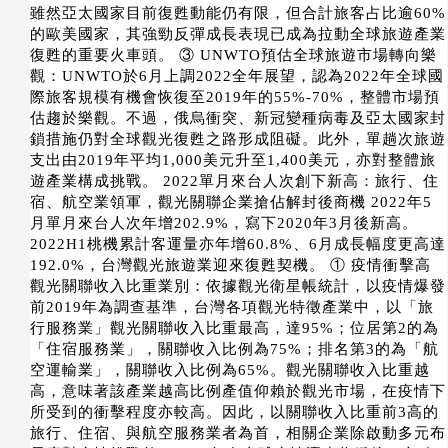
雖然亞太國家目前復甦動能仍有限，但合計旅客占比逾60%
的歐美國家，其強勁反彈成長表現已成為拉動全球旅遊產業
復甦的重要火車頭。 ③ UNWTO預估全球旅遊市場轉向樂
觀：UNWTO於6月上調2022全年展望，認為2022年全球國
際旅客規模有機會恢復至2019年的55%-70%，整體市場預
估趨於樂觀。不過，俄烏衝突、新冠變種病毒及亞太國家封
鎖措施仍對全球觀光復甦之路形成阻礙。此外，單趟次旅遊
支出由2019年平均1,000美元升至1,400美元，亦對整體旅
遊產業構成挑戰。 2022單月來台人次創下新高：旅行、住
宿、航空業領軍，觀光關聯企業搶佔解封後商機 2022年5
月單月來台人次年增202.9%，寫下2020年3月後新高。
2022H1桃機累計客運量亦年增60.8%、6月成長幅度更高達
192.0%，台灣觀光旅遊業迎來復甦契機。 ① 疫情衝擊高
觀光關聯收入比重業別：依據觀光衛星帳統計，以疫情爆發
前2019年為調查基準，台灣各項觀光特徵產業中，以「旅
行服務業」觀光關聯收入比重最高，達95%；位居第2的為
「住宿服務業」，關聯收入比例為75%；排名第3的為「航
空運輸業」，關聯收入比例為65%。觀光關聯收入比重越
高，意味著該產業越高比例產值仰賴於觀光市場，在疫情下
所受到的衝擊程度亦較高。因此，以關聯收入比重前3高的
旅行、住宿、與航空服務業者為首，相關企業除啟動多元布