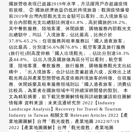
國旅營收表現已超越2019年水準，月活躍用戶亦超越疫情
前規模。 ② 國旅經濟效益仍低於跨境旅遊：觀測疫情爆發
前2019年台灣內部觀光支出金額可以看到，出入境旅客佔
全台內部觀光支出總額比例達61.8%，高於國旅的38.2%。
其中餐飲服務、陸地客運、休閒娛樂、購物服務內部觀光支
出總額中，均以「入境旅客」佔比最高，比例介於
37.8%-65.2%；住宿服務與租車服務以「國人過夜旅客」
佔比最高，分別達56.6%與76.8%；航空客運及旅行服務
(旅行社)則高度仰賴「國人出境觀光」，佔比分別達58.3%
及44.8%。 以出入境及國旅做為區分可以看到，航空客
運、陸地客運、餐飲服務、旅行服務、購物服務觀光支出結
構中，「出入境旅客」合計佔比普遍超過六成，反映出上述
觀光商品與產業型態營收高度依賴跨境旅客的特徵。住宿服
務、休閒娛樂及租車服務領域則以「國人過夜旅客」消費佔
比較高，為業者在國旅領域中可持續深耕開發的類別。 本
文為精彩摘要，欲下載完整圖解情報與詳細數據請前往圖解
情報庫 資料來源：未來流通研究所 2022【Industry
Landscape Analysis】Recovery for Travel & Tourism
Industry in Taiwan 相關文章 Relevant Articles 2022【產
業地圖圖解】台灣「觀光復甦」產業地圖 2022/07/19
2022【產業地圖圖解】台灣「觀光復甦」產業地圖