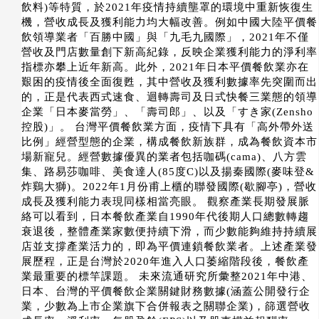
飲料)等特質，於2021年疫情持續壟罩的環境中重新恢復生
機，營收成長及獲利能力均大幅改善。例如中國大陸平價餐
飲領導業者「百勝中國」與「九毛九國際」，2021年不僅
營收及門店數量創下新高紀錄，反映企業獲利能力的淨利率
指標亦攀上近年新高。此外，2021年日本平價餐飲業亦在
艱困的疫情後全面復甦，其中營收及獲利數據率先突圍而出
的，正是代表西式速食、迴轉壽司及日式快餐三業態的領導
企業「日本麥當勞」、「壽司郎」、以及「すき家(Zensho
控股)」。 台灣平價餐飲業方面，疫情下具有「高外帶外送
比例」經營型態的企業，構成餐飲新族群，成為餐飲資本市
場新寵兒。經營數據優異的業者包括咖碼(cama)、八方雲
集、路易莎咖啡、美食達人(85度C)以及揚秦國際(麥味登&
炸鷄大獅)。2022年1月份甫上櫃的聯發國際(歇腳亭)，營收
成長及獲利能力表現同樣相當亮眼。 觀察產業長期發展脈
絡可以看到，日本餐飲產業自1990年代後期人口總數轉趨
衰退後，整體產業家數便持續下滑，而少數能夠維持持續展
店並支撐產業活力的，即為平價連鎖餐飲業者。上述產業發
展歷程，正是台灣於2020年進入人口萎縮階段後，餐飲產
業最重要的標竿課題。 未來流通研究所彙整2021年中港、
日本、台灣的平價餐飲企業關鍵財務數據(涵蓋公開發行企
業，少數為上市企業旗下合併報表之關聯企業)，篩選營收