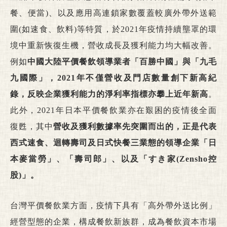
餐、便當)、以及應用高連鎖家數覆蓋較廣外帶外送範
圍(如速食、飲料)等特質，於2021年疫情持續壟罩的環
境中重新恢復生機，營收成長及獲利能力均大幅改善。
例如
中國大陸平價餐飲領導業者「百勝中國」與「九毛
九國際」，
2021
年不僅營收及門店數量創下新高紀
錄，反映企業獲利能力的淨利率指標亦攀上近年新高
。
此外，2021年日本平價餐飲業亦在艱困的疫情後全面
復甦，其中
營收及獲利數據率先突圍而出的，正是代表
西式速食、迴轉壽司及日式快餐三業態的領導企業「日
本麥當勞」、「壽司郎」、以及「
すき
家
(
Zensho
控
股
)
」。
台灣平價餐飲業方面，疫情下具有「高外帶外送比例」
經營型態的企業，構成餐飲新族群，成為餐飲資本市場