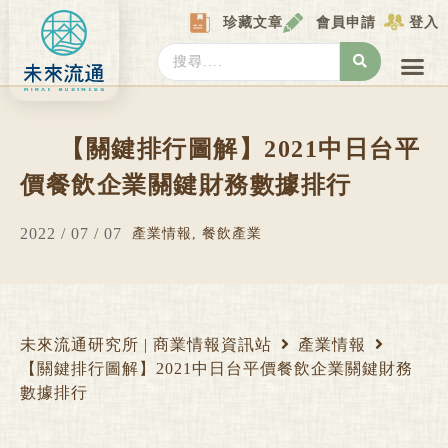
Skip
珍藏文章
會員申請
登入
to
content
Search
...
產業情報
產業數據庫
商圈資料庫
圖解情報庫
關於我們
Locat
【關鍵排行圖解】2021中日台平
價餐飲企業關鍵財務數據排行
2022 / 07 / 07
產業情報
,
餐飲產業
未來流通研究所 | 商業情報資訊站
產業情報
【關鍵排行圖解】2021中日台平價餐飲企業關鍵財務
數據排行