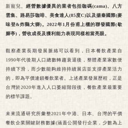
新寵兒。
經營數據優異的業者包括咖碼
(
cama
)
、八方
雲集、路易莎咖啡、美食達人
(85
度
C)
以及揚秦國際
(
麥
味登
&
炸鷄大獅
)
。
2022
年
1
月份甫上櫃的聯發國際
(
歇
腳亭
)
，營收成長及獲利能力表現同樣相當亮眼。
觀察產業長期發展脈絡可以看到，日本餐飲產業自
1990年代後期人口總數轉趨衰退後，整體產業家數便
持續下滑，而少數能夠維持持續展店並支撐產業活力
的，即為平價連鎖餐飲業者。上述產業發展歷程，正是
台灣於2020年進入人口萎縮階段後，餐飲產業最重要
的標竿課題。
未來流通研究所彙整2021年中港、日本、台灣的平價
餐飲企業關鍵財務數據(涵蓋公開發行企業，少數為上