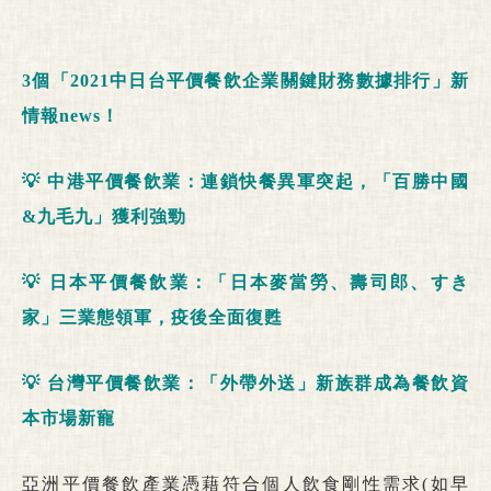
3
個「
2021
中日台平價餐飲企業關鍵財務數據排行」新
情報
news
！
💡
中港平價餐飲業：連鎖快餐異軍突起，「百勝中國
&
九毛九」獲利強勁
💡
日本
平價餐飲業：「日本麥當勞、壽司郎、
すき
家」三業態領軍，疫後全面復甦
💡
台灣
平價餐飲業：「外帶外送」新族群成為餐飲資
本市場新寵
亞洲平價餐飲產業憑藉符合個人飲食剛性需求(如早