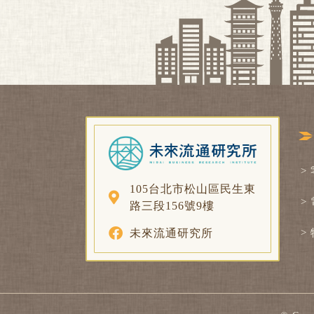
>
105台北市松山區民生東
>
路三段156號9樓
未來流通研究所
>