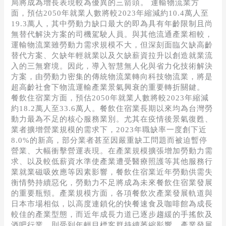
局將成為增長表現較為優異的三箭頭。 運輸物流業方
面，預估2050年就業人數將較2023年縮減約10.4萬人至
19.3萬人，其中勞動力缺口最大的即為具有年齡限制且尚
無替代解決方案的司機駕駛人員。與其他流通產業相較，
運輸物流業雖勞動力需求規模不大，但深刻面臨欠缺高齡
替代方案、欠缺年輕就業以及欠缺薪資拉升以創造就業流
入的三無窘境。因此，導入智慧無人化與省力化技術解決
方案，由勞動力密集的傳統物流業轉向科技物流業，將是
超高齡社會下物流運輸產業景氣興衰的重要轉折關鍵。
餐飲住宿業方面，預估2050年就業人數將較2023年縮減
約18.2萬人至33.6萬人。餐飲住宿業長期以來均為台灣勞
動力最為不足的核心服務業別。尤其在疫情後景氣復甦、
業者擴增營業規模的需求下，2023年職缺率一度創下近
8.0%的新高，部分業者甚至因嚴重缺工問題而被迫暫停
營業、大幅衝擊營運表現。在產業規模擴張增加勞動力需
求、以及較低薪資水準使產業遭受醫療照護等其他服務行
業就業磁吸效應等因素影響，餐飲住宿業近年勞動供需失
衡情勢持續惡化，勞動力不足將成為未來餐飲住宿業發展
的重要瓶頸。產業規模方面，各項餐飲次產業發展軌道與
日本市場相似，以高度連鎖化的快餐速食及咖啡館為成長
較佳的產業型態，而近年成長力道已逐步趨緩的手搖飲及
酒吧行業，則受到年輕目標客群持續萎縮影響，產業發展