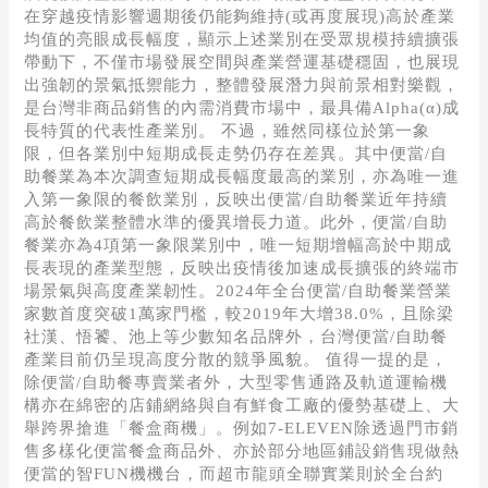
在穿越疫情影響週期後仍能夠維持(或再度展現)高於產業
均值的亮眼成長幅度，顯示上述業別在受眾規模持續擴張
帶動下，不僅市場發展空間與產業營運基礎穩固，也展現
出強韌的景氣抵禦能力，整體發展潛力與前景相對樂觀，
是台灣非商品銷售的內需消費市場中，最具備Alpha(α)成
長特質的代表性產業別。 不過，雖然同樣位於第一象
限，但各業別中短期成長走勢仍存在差異。其中便當/自
助餐業為本次調查短期成長幅度最高的業別，亦為唯一進
入第一象限的餐飲業別，反映出便當/自助餐業近年持續
高於餐飲業整體水準的優異增長力道。此外，便當/自助
餐業亦為4項第一象限業別中，唯一短期增幅高於中期成
長表現的產業型態，反映出疫情後加速成長擴張的終端市
場景氣與高度產業韌性。2024年全台便當/自助餐業營業
家數首度突破1萬家門檻，較2019年大增38.0%，且除梁
社漢、悟饕、池上等少數知名品牌外，台灣便當/自助餐
產業目前仍呈現高度分散的競爭風貌。 值得一提的是，
除便當/自助餐專賣業者外，大型零售通路及軌道運輸機
構亦在綿密的店鋪網絡與自有鮮食工廠的優勢基礎上、大
舉跨界搶進「餐盒商機」。例如7-ELEVEN除透過門市銷
售多樣化便當餐盒商品外、亦於部分地區鋪設銷售現做熱
便當的智FUN機機台，而超市龍頭全聯實業則於全台約