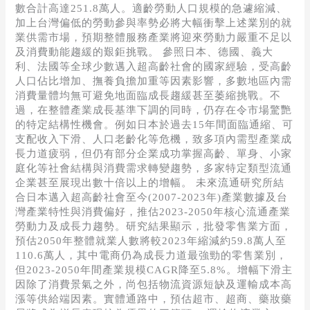
數合計高達251.8萬人。適齡勞動人口規模的急遽縮減、
加上台灣偏低的勞動參與率勢必將大幅衝擊上述業別的就
業供需市場，預期整體服務產業將迎來勞動力嚴重不足以
及消費動能趨緩的艱鉅挑戰。 參照日本、德國、義大
利、法國等全球少數邁入超高齡社會的國家經驗，受高齡
人口佔比增加、撫養負擔加重等因素影響，多數地區內需
消費量體均無可避免地面臨成長趨緩甚至萎縮挑戰。不
過，在整體產業成長基準下調的同時，仍存在令市場驚艷
的特定結構性機會。例如日本於過去15年間面臨通縮、可
支配收入下滑、人口老齡化等危機，致多項內需型產業成
長力道疲弱，但仍有部分企業成功掌握高齡、單身、小家
庭化等社會結構與消費需求轉變趨勢，多家特定類型流通
企業甚至展現出數十倍以上的增幅。 未來流通研究所結
合日本邁入超高齡社會至今(2007-2023年)產業數據及台
灣產業特性與消費偏好，推估2023-2050年核心流通產業
勞動力及成長力趨勢。研究結果顯示，批發零售業方面，
預估2050年整體就業人數將較2023年縮減約59.8萬人至
110.6萬人，其中電商仍為成長力道最強勁的零售業別，
但2023-2050年間產業規模CAGR降至5.8%。增幅下滑主
因除了消費景氣之外，尚包括物流資源短缺及運輸成本高
漲等供給端因素。實體通路中，預估超市、超商、藥妝藥