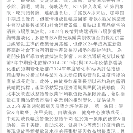
限：一般餐廳、美髮髮廊、觀光旅館、遊樂園增長有限；
娛
茶館、酒吧、網咖、傳統洗衣、KTV陷入衰退 💡 第四象
樂
限：吃到飽餐廳、連鎖速食店、手搖飲&冰果店、咖啡館
業」
中期成長優異，但疫情後成長幅度回落 餐飲&觀光娛樂業
中
中短期成長數據緊扣社會消費景氣，反映出非商品銷售的
短
消費市場景氣波動。2024年疫情對終端消費市場影響明
期
顯轉趨淡化，多數餐飲&觀光娛樂業別恢復至由長期供需
趨
曲線變動主導的產業發展路徑，也使2024年成為重新觀
勢
察高齡社會下台灣消費性產業長期趨勢的關鍵時點。 為
回
避開疫情所導致的數據波動影響，未來流通研究所以疫情
顧
前5年中期變化數據(2014-2019年)與2024年疫情影響淡
與
化後的短期變化數據(2024單年度變化率)做為評估指標，
展
藉由雙軸分析呈現各業別在未受疫情影響前以及疫情後的
望
產業成長定位。此外，由於餐飲產業長期以來均為內需消
費晴雨指標，產業榮枯緊扣經濟週期與民間消費動能，因
此本次調查以整體餐飲業平均數值做為象限原點，藉以衡
量在非商品銷售市場中各業別的相對變化，提供做為
2025年產業趨勢回顧與展望之評估基礎。 第一象限：便
當&自助餐、美甲美睫、自助洗衣、健身中心強勁成長，
中短期成長幅度皆優於整體平均 位於第一象限的便當&自
助餐、美甲美睫、自助洗衣、健身中心等業別於疫情前已
展現優於整體餐飲業水準的擴張動能與收益增長表現，且