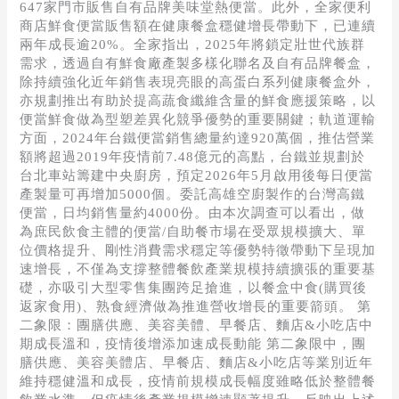
647家門市販售自有品牌美味堂熱便當。此外，全家便利
商店鮮食便當販售額在健康餐盒穩健增長帶動下，已連續
兩年成長逾20%。全家指出，2025年將鎖定壯世代族群
需求，透過自有鮮食廠產製多樣化聯名及自有品牌餐盒，
除持續強化近年銷售表現亮眼的高蛋白系列健康餐盒外，
亦規劃推出有助於提高蔬食纖維含量的鮮食應援策略，以
便當鮮食做為型塑差異化競爭優勢的重要關鍵；軌道運輸
方面，2024年台鐵便當銷售總量約達920萬個，推估營業
額將超過2019年疫情前7.48億元的高點，台鐵並規劃於
台北車站籌建中央廚房，預定2026年5月啟用後每日便當
產製量可再增加5000個。委託高雄空廚製作的台灣高鐵
便當，日均銷售量約4000份。由本次調查可以看出，做
為庶民飲食主體的便當/自助餐市場在受眾規模擴大、單
位價格提升、剛性消費需求穩定等優勢特徵帶動下呈現加
速增長，不僅為支撐整體餐飲產業規模持續擴張的重要基
礎，亦吸引大型零售集團跨足搶進，以餐盒中食(購買後
返家食用)、熟食經濟做為推進營收增長的重要箭頭。 第
二象限：團膳供應、美容美體、早餐店、麵店&小吃店中
期成長溫和，疫情後增添加速成長動能 第二象限中，團
膳供應、美容美體店、早餐店、麵店&小吃店等業別近年
維持穩健溫和成長，疫情前規模成長幅度雖略低於整體餐