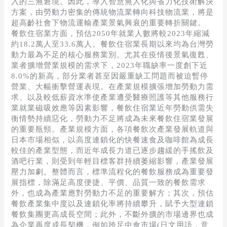
入的三無窘境。因此，導入智慧無人化與省力化技術解決
方案，由勞動力密集的傳統物流業轉向科技物流業，將是
超高齡社會下物流運輸產業景氣興衰的重要轉折關鍵。
餐飲住宿業方面，預估2050年就業人數將較2023年縮減
約18.2萬人至33.6萬人。餐飲住宿業長期以來均為台灣勞
動力最為不足的核心服務業別。尤其在疫情後景氣復甦、
業者擴增營業規模的需求下，2023年職缺率一度創下近
8.0%的新高，部分業者甚至因嚴重缺工問題而被迫暫停
營業、大幅衝擊營運表現。在產業規模擴張增加勞動力需
求、以及較低薪資水準使產業遭受醫療照護等其他服務行
業就業磁吸效應等因素影響，餐飲住宿業近年勞動供需失
衡情勢持續惡化，勞動力不足將成為未來餐飲住宿業發展
的重要瓶頸。產業規模方面，各項餐飲次產業發展軌道與
日本市場相似，以高度連鎖化的快餐速食及咖啡館為成長
較佳的產業型態，而近年成長力道已逐步趨緩的手搖飲及
酒吧行業，則受到年輕目標客群持續萎縮影響，產業發展
壓力加劇。整體而言，標準流程化的餐飲服務成為重要發
展指標，除滿足高度便捷、平價、品質一致的餐飲需求
外，也成為產業應對勞動力不足的重要解方；其次，預估
餐飲產業集中度以及連鎖化率將持續攀升，賦予大型連鎖
餐飲集團更高成長空間；此外，不斷外擴的市場邊界也成
為企業再度成長契機，例如跨足中食市場(日文用語，意