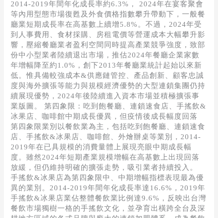
2014-2019年間年化成長率約6.3%， 2024年在宴客聚會
等內用型態市場復甦及外食價格指數攀升帶動下，一般餐
廳業短期成長率在高基數上續增5.8%。不過，2024年受
到人事費用、食材採購、房租電價等營運成本大幅攀升影
響，壓縮餐廳業者盈利空間同時提高產業競爭強度，致部
份中小型業者陸續退出市場，推估2024年餐廳企業家數
年增幅降至約1.0%，創下2013年餐廳業統計起始以來新
低。惟具備較強成本&供應鏈管控、產品創新、顧客忠誠
度與海外擴張等能力與規模經濟優勢的大型連鎖集團仍持
續展現優勢，2024年後陸續進入資本市場並積極擴張事
業版圖。 第四象限：吃到飽餐廳、連鎖速食店、手搖飲&
冰果店、咖啡館中期成長優異，但疫情後成長幅度回落
第四象限業別以餐飲業為主，包括吃到飽餐廳、連鎖速食
店、手搖飲&冰果店、咖啡館、外燴辦桌等業別，2014-
2019年在已具規模的消費量體上展現亮眼中期成長幅
度。雖然2024年短期產業規模增幅在高基數上出現回落
放緩，但仍維持明確的擴張走勢，吸引業者持續投入。
手搖飲&冰果店為第四象限中、中期增幅指標表現最為優
異的業別。2014-2019年間年化成長率達16.6%，2019年
手搖飲&冰果店業佔整體餐飲業比例達9.6%，反映出台灣
餐飲市場獨樹一格的手搖飲文化，並孕育出橫跨全台及深