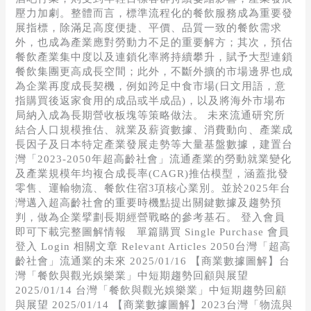
壓力加劇。整體而言，標準流程化的餐飲服務成為重要發
展指標，除滿足高度便捷、平價、品質一致的餐飲需求
外，也成為產業應對勞動力不足的重要解方；其次，預估
餐飲產業集中度以及連鎖化率將持續攀升，賦予大型連鎖
餐飲集團更高成長空間；此外，不斷外擴的市場邊界也成
為企業再度成長契機，例如跨足中食市場(日文用語，意
指購買後返家食用的成品或半成品)，以及將海外市場布
局納入成為長期營收板塊等策略做法。 未來流通研究所
結合人口規模推估、就業及薪資數據、消費動向、產業成
長因子及日本特定產業發展走勢等大量基盤數據，建置台
灣「2023-2050年超高齡社會」流通產業的勞動就業變化
及產業規模年均複合成長率(CAGR)推估模型，涵蓋批發
零售、運輸物流、餐飲住宿3項核心業別。並於2025年台
灣邁入超高齡社會的重要時機點提出關鍵數據及趨勢預
判，做為企業擘劃長期經營戰略的參考基石。 登入會員
即可下載完整圖解情報 單篇購買 Single Purchase 會員
登入 Login 相關文章 Relevant Articles 2050台灣「超高
齡社會」流通業的未來 2025/01/16 【商業數據圖解】台
灣「餐飲與觀光娛樂業」中短期趨勢回顧與展望
2025/01/14 台灣「餐飲與觀光娛樂業」中短期趨勢回顧
與展望 2025/01/14 【商業數據圖解】2023台灣「物流與