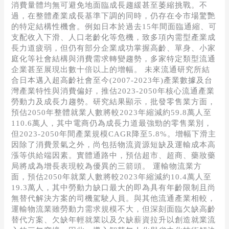
消費量體均無可避免地面臨成長趨緩甚至萎縮挑戰。不
過，在整體產業成長基準下調的同時，仍存在令市場驚艷
的特定結構性機會。例如日本於過去15年間面臨通縮、可
支配收入下滑、人口老齡化等危機，致多項內需型產業成
長力道疲弱，但仍有部分企業成功掌握高齡、單身、小家
庭化等社會結構與消費需求轉變趨勢，多家特定類型流通
企業甚至展現出數十倍以上的增幅。 未來流通研究所結
合日本邁入超高齡社會至今(2007-2023年)產業數據及台
灣產業特性與消費偏好，推估2023-2050年核心流通產業
勞動力及成長力趨勢。研究結果顯示，批發零售業方面，
預估2050年整體就業人數將較2023年縮減約59.8萬人至
110.6萬人，其中電商仍為成長力道最強勁的零售業別，
但2023-2050年間產業規模CAGR降至5.8%。增幅下滑主
因除了消費景氣之外，尚包括物流資源短缺及運輸成本高
漲等供給端因素。實體通路中，預估超市、超商、藥妝藥
局將成為增長表現較為優異的三箭頭。 運輸物流業方
面，預估2050年就業人數將較2023年縮減約10.4萬人至
19.3萬人，其中勞動力缺口最大的即為具有年齡限制且尚
無替代解決方案的司機駕駛人員。與其他流通產業相較，
運輸物流業雖勞動力需求規模不大，但深刻面臨欠缺高齡
替代方案、欠缺年輕就業以及欠缺薪資拉升以創造就業流