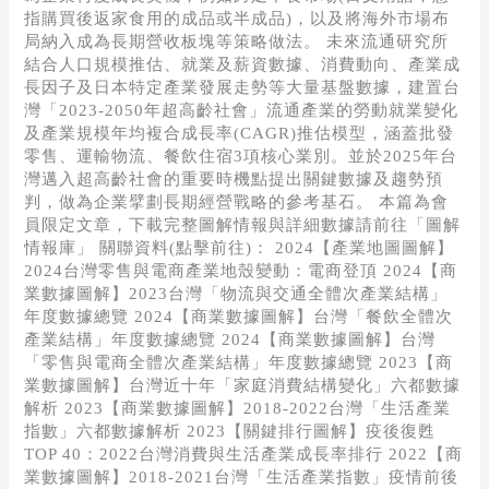
指購買後返家食用的成品或半成品)，以及將海外市場布
局納入成為長期營收板塊等策略做法。 未來流通研究所
結合人口規模推估、就業及薪資數據、消費動向、產業成
長因子及日本特定產業發展走勢等大量基盤數據，建置台
灣「2023-2050年超高齡社會」流通產業的勞動就業變化
及產業規模年均複合成長率(CAGR)推估模型，涵蓋批發
零售、運輸物流、餐飲住宿3項核心業別。並於2025年台
灣邁入超高齡社會的重要時機點提出關鍵數據及趨勢預
判，做為企業擘劃長期經營戰略的參考基石。 本篇為會
員限定文章，下載完整圖解情報與詳細數據請前往「圖解
情報庫」 關聯資料(點擊前往)： 2024【產業地圖圖解】
2024台灣零售與電商產業地殼變動：電商登頂 2024【商
業數據圖解】2023台灣「物流與交通全體次產業結構」
年度數據總覽 2024【商業數據圖解】台灣「餐飲全體次
產業結構」年度數據總覽 2024【商業數據圖解】台灣
「零售與電商全體次產業結構」年度數據總覽 2023【商
業數據圖解】台灣近十年「家庭消費結構變化」六都數據
解析 2023【商業數據圖解】2018-2022台灣「生活產業
指數」六都數據解析 2023【關鍵排行圖解】疫後復甦
TOP 40：2022台灣消費與生活產業成長率排行 2022【商
業數據圖解】2018-2021台灣「生活產業指數」疫情前後