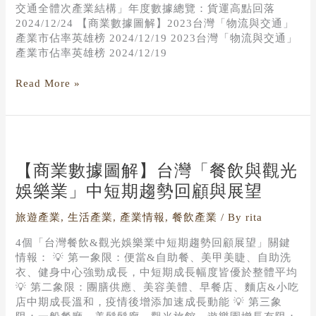
交通全體次產業結構」年度數據總覽：貨運高點回落
2024/12/24 【商業數據圖解】2023台灣「物流與交通」
產業市佔率英雄榜 2024/12/19 2023台灣「物流與交通」
產業市佔率英雄榜 2024/12/19
Read More »
【商
業
數
【商業數據圖解】台灣「餐飲與觀光
據
娛樂業」中短期趨勢回顧與展望
圖
解】
旅遊產業
,
生活產業
,
產業情報
,
餐飲產業
/ By
rita
台
灣
4個「台灣餐飲&觀光娛樂業中短期趨勢回顧展望」關鍵
「餐
情報： 💡 第一象限：便當&自助餐、美甲美睫、自助洗
飲
衣、健身中心強勁成長，中短期成長幅度皆優於整體平均
與
💡 第二象限：團膳供應、美容美體、早餐店、麵店&小吃
觀
店中期成長溫和，疫情後增添加速成長動能 💡 第三象
光