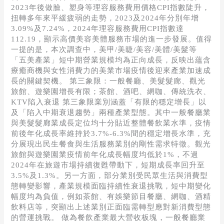
2023年後做臉、塑身等理容服務費用價格CPI指數陡升，
扭轉多年來平緩疲弱的走勢，2023及2024年分別年增
3.09%及7.24%，2024年理容服務費用CPI指數達
112.19，顯示高價美容美體服務市場的進一步發展。值得
一提的是，本次調查中，美甲/美睫/美容/美體/美髮等
「五美產業」短中期營業規模均為正向成長，反映出蘊含
療癒商機與女性消費力的美業市場疫情後迎來產業加速成
長的關鍵契機。 第三象限：一般餐廳、美髮髮廊、觀光
旅館、遊樂園增長有限；茶館、酒吧、網咖、傳統洗衣、
KTV陷入衰退 第三象限業別涵蓋「有限的穩定增長」以
及「陷入中期衰退趨勢」兩種產業型態。其中一般餐廳業
與美髮髮廊業成長定位均十分貼近整體餐飲業水準，疫情
前後年化成長率維持於3.7%-6.3%間的穩定增長水準，充
分展現出民生餐食與生活服務業別的剛性需求特徵。觀光
旅館與遊樂園業疫情前年化成長幅度均低於1%，不過
2024年在旅遊市場持續復甦帶動下，短期成長率回升至
3.5%及1.3%。另一方面，部分業別受民眾生活與消費型
態轉變影響，產業規模面臨持續性衰退挑戰，短中期變化
幅度均為負值，例如茶館、有娛樂節目餐廳、網咖、酒精
飲料店等，突顯出上述業別正面臨需轉型應對新消費型態
的營運挑戰。 做為餐飲產業最大營收板塊，一般餐廳業