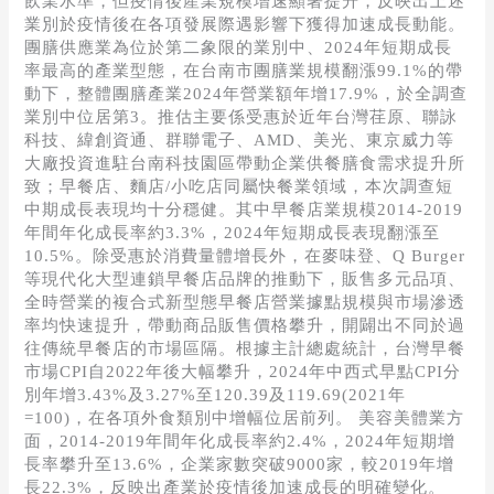
飲業水準，但疫情後產業規模增速顯著提升，反映出上述
業別於疫情後在各項發展際遇影響下獲得加速成長動能。
團膳供應業為位於第二象限的業別中、2024年短期成長
率最高的產業型態，在台南市團膳業規模翻漲99.1%的帶
動下，整體團膳產業2024年營業額年增17.9%，於全調查
業別中位居第3。推估主要係受惠於近年台灣荏原、聯詠
科技、緯創資通、群聯電子、AMD、美光、東京威力等
大廠投資進駐台南科技園區帶動企業供餐膳食需求提升所
致；早餐店、麵店/小吃店同屬快餐業領域，本次調查短
中期成長表現均十分穩健。其中早餐店業規模2014-2019
年間年化成長率約3.3%，2024年短期成長表現翻漲至
10.5%。除受惠於消費量體增長外，在麥味登、Q Burger
等現代化大型連鎖早餐店品牌的推動下，販售多元品項、
全時營業的複合式新型態早餐店營業據點規模與市場滲透
率均快速提升，帶動商品販售價格攀升，開闢出不同於過
往傳統早餐店的市場區隔。根據主計總處統計，台灣早餐
市場CPI自2022年後大幅攀升，2024年中西式早點CPI分
別年增3.43%及3.27%至120.39及119.69(2021年
=100)，在各項外食類別中增幅位居前列。 美容美體業方
面，2014-2019年間年化成長率約2.4%，2024年短期增
長率攀升至13.6%，企業家數突破9000家，較2019年增
長22.3%，反映出產業於疫情後加速成長的明確變化。