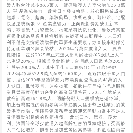
高
業人數合計減少88.3萬人，醫療照護人力需求增加33.3萬
齡
人 💡 產業成長力：參考日本發展軌跡，核心服務業成長
社
趨緩；電商、超商、藥妝藥局、快餐速食、咖啡館、宅配
會」
快遞逆勢擴張 💡 產業應變力：正向應對長期缺工新常
流
態，零售業人力資產化、物流業科技賦能化、餐飲業高度
通
連鎖化成為產業共通性戰略 在經濟發展歷程中，人口紅
業
利不僅是支撐經濟增長的重要生產要素，亦直接牽動部分
的
特定產業別的興衰榮枯。2020年台灣首度邁入人口負成
未
長階段，並於2025年正式進入超高齡社會(65歲以上人口
來
比例達20%)。根據國發會推估，台灣總人口數將於2050
年跌破2000萬人，其中工作人口總數(15至64歲)將較
2023年縮減572.9萬人至約1060萬人，逼近跌破千萬人門
檻，推估2030年整體勞動力市場將面臨高達約48萬的人
力缺口。批發零售、運輸物流、餐飲住宿等核心流通服務
業具備高度勞動力密集的產業營運特質，2023年就業人
數合計高達251.8萬人。適齡勞動人口規模的急遽縮減、
加上台灣偏低的勞動參與率勢必將大幅衝擊上述業別的就
業供需市場，預期整體服務產業將迎來勞動力嚴重不足以
及消費動能趨緩的艱鉅挑戰。 參照日本、德國、義大
利、法國等全球少數邁入超高齡社會的國家經驗，受高齡
人口佔比增加、撫養負擔加重等因素影響，多數地區內需