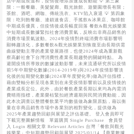
短
店中期成長溫和，疫情後增添加速成長動能 💡 第三象
期
限：一般餐廳、美髮髮廊、觀光旅館、遊樂園增長有限；
趨
茶館、酒吧、網咖、傳統洗衣、KTV陷入衰退 💡 第四象
勢
限：吃到飽餐廳、連鎖速食店、手搖飲&冰果店、咖啡館
回
中期成長優異，但疫情後成長幅度回落 餐飲&觀光娛樂業
顧
中短期成長數據緊扣社會消費景氣，反映出非商品銷售的
與
消費市場景氣波動。2024年疫情對終端消費市場影響明
展
顯轉趨淡化，多數餐飲&觀光娛樂業別恢復至由長期供需
望
曲線變動主導的產業發展路徑，也使2024年成為重新觀
察高齡社會下台灣消費性產業長期趨勢的關鍵時點。 為
避開疫情所導致的數據波動影響，未來流通研究所以疫情
前5年中期變化數據(2014-2019年)與2024年疫情影響淡
化後的短期變化數據(2024單年度變化率)做為評估指標，
藉由雙軸分析呈現各業別在未受疫情影響前以及疫情後的
產業成長定位。此外，由於餐飲產業長期以來均為內需消
費晴雨指標，產業榮枯緊扣經濟週期與民間消費動能，因
此本次調查以整體餐飲業平均數值做為象限原點，藉以衡
量在非商品銷售市場中各業別的相對變化，提供做為
2025年產業趨勢回顧與展望之評估基礎。 登入會員即可
下載完整圖解情報 單篇購買 Single Purchase 會員登
入 Login 相關文章 Relevant Articles 台灣「餐飲與觀光
娛樂業」中短期趨勢回顧與展望 2025/01/14 【商業數據