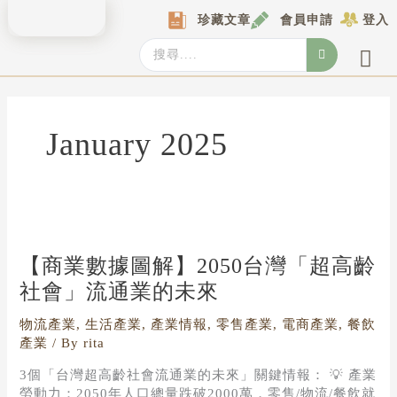
Skip
珍藏文章
會員申請
登入
to
content
Search
...
產業情報
產業數據庫
商圈資料庫
圖解情報庫
關於我們
Locat
January 2025
【商
業
數
【商業數據圖解】2050台灣「超高齡
據
社會」流通業的未來
圖
解】
物流產業
,
生活產業
,
產業情報
,
零售產業
,
電商產業
,
餐飲
2050
產業
/ By
rita
台
灣
3個「台灣超高齡社會流通業的未來」關鍵情報： 💡 產業
「超
勞動力：2050年人口總量跌破2000萬，零售/物流/餐飲就