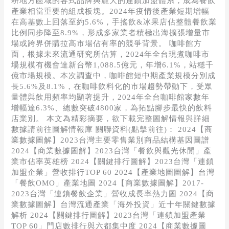
耕地方區域的各式品牌與龐大的連鎖加盟體系，成為餐飲
產業相當重要的組成板塊。2024年疫情後產業短期增幅
在高基數上回落至約5.6%，手搖飲&冰果店佔整體餐飲業
比例同步降至8.9%，形成多家業者積極出海擴張增量市
場或跨界併購拉高市場佔有率的競爭背景。 咖啡館方
面，根據未來流通研究所估算，2024年全台現煮咖啡市
場規模有機會達新台幣1,088.5億元，年增6.1%，站穩千
億市場規模。本次調查中，咖啡館短中期產業規模分別成
長5.6%及8.1%，在咖啡飲料化的市場趨勢帶動下，受眾
量體與飲用頻率均顯著提升，2024年全台咖啡館家數年
增幅達6.3%、總數突破4800家，為拓點腳步最快的飲料
店業別。 本文為精彩摘要，欲下載完整圖解情報與詳細
數據請前往圖解情報庫 關聯資料(點擊前往)： 2024【商
業數據圖解】2023台灣主要零售業別商品結構基因圖譜
2024【商業數據圖解】2023台灣「餐飲與觀光休閒」產
業市佔率英雄榜 2024【關鍵排行圖解】2023台灣「連鎖
加盟企業」營收排行TOP 60 2024【產業地圖圖解】台灣
「餐飲OMO」產業地圖 2024【商業數據圖解】2017-
2023台灣「連鎖餐飲企業」營收成長率熱力圖 2024【商
業數據圖解】台灣流通產業「海外投資」近十年關鍵數據
解析 2024【關鍵排行圖解】2023台灣「連鎖加盟產業
TOP 60」門店數排行與六都集中度 2024【商業數據圖