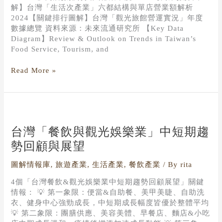
解】台灣「生活次產業」六都結構與單店營業額解析
2024【關鍵排行圖解】台灣「觀光旅館營運實況」年度
數據總覽 資料來源：未來流通研究所 【Key Data
Diagram】Review & Outlook on Trends in Taiwan’s
Food Service, Tourism, and
Read More »
台
灣
「餐
台灣「餐飲與觀光娛樂業」中短期趨
飲
勢回顧與展望
與
觀
圖解情報庫
,
旅遊產業
,
生活產業
,
餐飲產業
/ By
rita
光
娛
4個「台灣餐飲&觀光娛樂業中短期趨勢回顧展望」關鍵
樂
情報： 💡 第一象限：便當&自助餐、美甲美睫、自助洗
業」
衣、健身中心強勁成長，中短期成長幅度皆優於整體平均
中
💡 第二象限：團膳供應、美容美體、早餐店、麵店&小吃