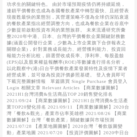
功求生的關鍵特色。 由於市場預期疫情仍將持續延燒，
連鎖平價餐飲也成為各國餐飲產業中轉型最快、且經營表
現復甦最快的業態別，其營運策略不僅為全球仍深陷衰退
的餐飲產業指出經營調整方向，也成為餐飲企業在谷底中
少數提前啟動投資布局的業態族群。 未來流通研究所彙
整2020年中港、日本、台灣的平價餐飲企業關鍵財務數
據(涵蓋公開發行企業，少數為上市企業旗下合併報表之
關聯企業)，針對業務成長能力、經營獲利能力、投資回
報能力分析比較，篩選營收成長率、淨利率、每股盈餘
(EPS)以及股東權益報酬率(ROE)等數據進行排名分析，
以此觀察中(港)日台平價餐飲產業發展特性及疫情下業者
經營成果，並可做為投資評價參照基礎。 登入會員即可
下載完整圖解情報 單篇購買 Single Purchase 會員登入
Login 相關文章 Relevant Articles 【商業數據圖解】
2021H1台灣消費&生活商品TOP 20銷售變化排名
2021/09/24 【商業數據圖解】2021H1台灣消費&生活產
業TOP20變化排名 2021/09/11 【商業數據圖解】2020台
灣「餐飲&觀光」產業市佔率英雄榜 2021/08/26 【商業
數據圖解】台灣「餐飲產業」關鍵數據與市場預測
2021/07/28 【產業地圖圖解】2020台灣「餐飲版圖變
動」產業地圖 2021/07/20 【投資評價圖解】2020中日台