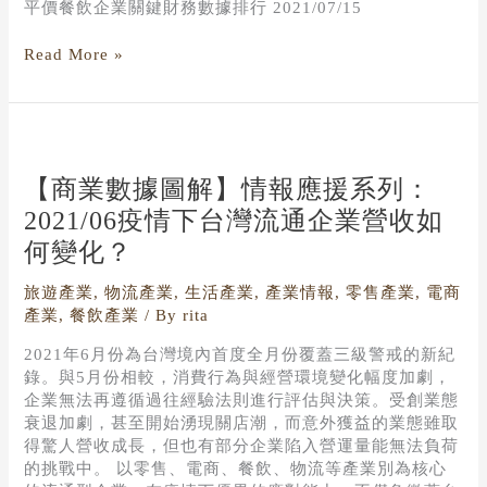
平價餐飲企業關鍵財務數據排行 2021/07/15
Read More »
【商
業
數
【商業數據圖解】情報應援系列：
據
2021/06疫情下台灣流通企業營收如
圖
何變化？
解】
情
旅遊產業
,
物流產業
,
生活產業
,
產業情報
,
零售產業
,
電商
報
產業
,
餐飲產業
/ By
rita
應
援
2021年6月份為台灣境內首度全月份覆蓋三級警戒的新紀
系
錄。與5月份相較，消費行為與經營環境變化幅度加劇，
列：
企業無法再遵循過往經驗法則進行評估與決策。受創業態
2021/06
衰退加劇，甚至開始湧現關店潮，而意外獲益的業態雖取
疫
得驚人營收成長，但也有部分企業陷入營運量能無法負荷
情
的挑戰中。 以零售、電商、餐飲、物流等產業別為核心
下