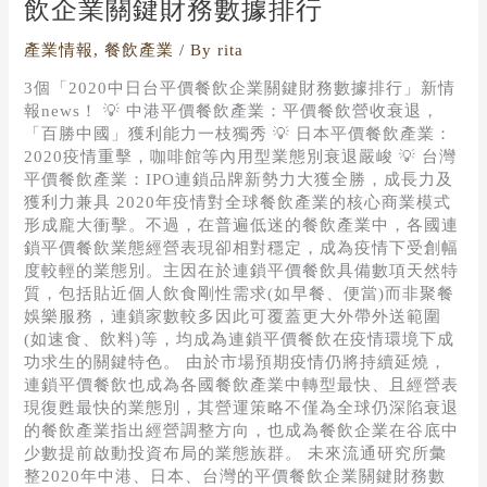
飲企業關鍵財務數據排行
圖
解】
產業情報
,
餐飲產業
/ By
rita
2020
中
3個「2020中日台平價餐飲企業關鍵財務數據排行」新情
日
報news！ 💡 中港平價餐飲產業：平價餐飲營收衰退，
台
「百勝中國」獲利能力一枝獨秀 💡 日本平價餐飲產業：
平
2020疫情重擊，咖啡館等內用型業態別衰退嚴峻 💡 台灣
價
平價餐飲產業：IPO連鎖品牌新勢力大獲全勝，成長力及
餐
獲利力兼具 2020年疫情對全球餐飲產業的核心商業模式
飲
形成龐大衝擊。不過，在普遍低迷的餐飲產業中，各國連
企
鎖平價餐飲業態經營表現卻相對穩定，成為疫情下受創幅
業
度較輕的業態別。主因在於連鎖平價餐飲具備數項天然特
關
質，包括貼近個人飲食剛性需求(如早餐、便當)而非聚餐
鍵
娛樂服務，連鎖家數較多因此可覆蓋更大外帶外送範圍
財
(如速食、飲料)等，均成為連鎖平價餐飲在疫情環境下成
務
功求生的關鍵特色。 由於市場預期疫情仍將持續延燒，
數
連鎖平價餐飲也成為各國餐飲產業中轉型最快、且經營表
據
現復甦最快的業態別，其營運策略不僅為全球仍深陷衰退
排
的餐飲產業指出經營調整方向，也成為餐飲企業在谷底中
行
少數提前啟動投資布局的業態族群。 未來流通研究所彙
整2020年中港、日本、台灣的平價餐飲企業關鍵財務數