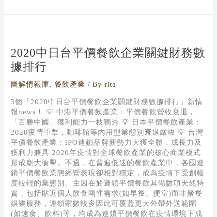
2020
中
日
2020中日台平價餐飲企業關鍵財務數
台
據排行
平
價
圖解情報庫
,
餐飲產業
/ By
rita
餐
飲
3個「2020中日台平價餐飲企業關鍵財務數據排行」新情
企
報news！ 💡 中港平價餐飲產業：平價餐飲營收衰退，
業
「百勝中國」獲利能力一枝獨秀 💡 日本平價餐飲產業：
關
2020疫情重擊，咖啡館等內用型業態別衰退嚴峻 💡 台灣
鍵
平價餐飲產業：IPO連鎖品牌新勢力大獲全勝，成長力及
財
獲利力兼具 2020年疫情對全球餐飲產業的核心商業模式
務
形成龐大衝擊。不過，在普遍低迷的餐飲產業中，各國連
數
鎖平價餐飲業態經營表現卻相對穩定，成為疫情下受創幅
據
度較輕的業態別。主因在於連鎖平價餐飲具備數項天然特
排
質，包括貼近個人飲食剛性需求(如早餐、便當)而非聚餐
行
娛樂服務，連鎖家數較多因此可覆蓋更大外帶外送範圍
(如速食、飲料)等，均成為連鎖平價餐飲在疫情環境下成