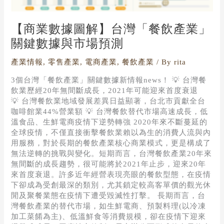
產
業」
【商業數據圖解】台灣「餐飲產業」
關
鍵
關鍵數據與市場預測
數
據
產業情報
,
零售產業
,
電商產業
,
餐飲產業
/ By
rita
與
3個台灣「餐飲產業」關鍵數據新情報news！ 💡 台灣餐
市
飲業歷經20年無間斷成長，2021年可能迎來首度衰退
場
💡 台灣餐飲業地域發展差異日益顯著，台北市貢獻全台
預
咖啡館業44%營業額 💡 台灣餐飲替代市場高速成長，低
測
溫食品、生鮮電商疫情下逆勢轉強 2020年來不斷蔓延的
全球疫情，不僅直接衝擊餐飲業賴以為生的消費人流與內
用服務，對於長期的餐飲產業核心商業模式，更是構成了
無法逆轉的挑戰與變化。短期而言，台灣餐飲產業20年來
無間斷的成長趨勢，很可能將於2021年止步，迎來20年
來首度衰退。許多近年經營表現亮眼的餐飲型態，在疫情
下卻成為受創最深的類別，尤其鎖定較高客單價的觀光休
閒及聚餐業態在疫情下遭受毀滅性打擊。 長期而言，台
灣餐飲產業的替代市場，如生鮮電商、預製料理(以冷凍
加工菜餚為主)、低溫鮮食等消費規模，卻在疫情下迎來