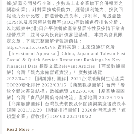
據(涵蓋公開發行企業，少數為上市企業旗下合併報表之
關聯企業)，針對業務成長能力、經營獲利能力、投資回
報能力分析比較，篩選營收成長率、淨利率、每股盈餘
(EPS)以及股東權益報酬率(ROE)等數據進行排名分析，
以此觀察中(港)日台平價餐飲產業發展特性及疫情下業者
經營成果，並可做為投資評價參照基礎。 本篇為會員限
定文章，下載完整圖解情報請前往：
https://reurl.cc/zeXrVk 資料來源：未來流通研究所
【Investment Appraisal】China, Japan and Taiwan Fast
Casual & Quick Service Restaurant Rankings by Key
Financial Data 相關文章Relevant Articles 【商業數據圖
解】台灣「觀光旅館營運實況」年度數據總覽
2022/04/12 【關鍵排行圖解】2021台灣消費與生活產業
TOP20變化排行 2022/03/15 【商業數據圖解】台灣「餐
飲全體次產業結構」數據總覽 2022/03/08 【產業地圖圖
解】台灣「食品與醫藥冷鏈物流」產業地圖 2022/01/25
【商業數據圖解】台灣觀光餐飲及休閒娛樂業疫後成長率
矩陣 2021/12/29 【關鍵排行圖解】2020台灣流通業「連
鎖型企業」營收排行TOP 60 2021/10/22
Read More »