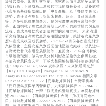
爆發式成長。因應社交管制、居家辦公而形成的多元飲食
消費行為，不僅成為上述替代市場的成長養分，以餐飲替
代市場為基礎所醞釀出的「中食商機」及「餐飲零售化」
趨勢，也使台灣餐食市場迎來超商、超市、食品製造商
等，許多較以往更加多元、參與程度更深的異業競爭對
手，正面挑戰了餐飲產業長期以來堅守的經營模式與服務
流程，也成為餐飲業者加速轉型的策略方向。 未來流通
研究所盤點台灣餐飲產業各項關鍵數據，統計各次產業別
歷年產業規模及成長趨勢、2021年1-4月份各次產業別營
業額變化、主要次產業別營業額地區組成結構，以及近年
台灣餐飲替代市場發展狀況等，並提出2021年台灣餐飲
市場規模預測，做為會員分析判斷產業趨勢之參照基礎。
本篇為會員限定文章，下載完整圖解情報與詳細數據請前
往：https://pse.is/3jb65n 資料來源：未來流通研究所
【Key Data Diagram】Navigation To Statistics &
Analysis On Foodservice Industry In Taiwan 相關文章
Relevant Articles 2022【商業數據圖解】台灣零售業
「門店密集度與單店營業額」六都數據解析 2022/04/22
【商業數據圖解】台灣「觀光旅館營運實況」年度數據總
覽 2022/04/12 【商業數據圖解】台灣「跨境電商進出
口」關鍵數據解析 2022/03/28 2022【商業數據圖解】台
灣「跨境電商進出口」關鍵數據解析 2022/03/28 【關鍵