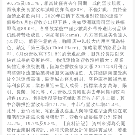
90.5%及89.3%，相當於僅有去年同期一成的營收規模，
而漢來美食營收年減幅度亦高達80%。不僅如此，由於全
面禁止餐飲內用，2020年疫情下表現相對較佳的連鎖平
價餐飲6月份營收亦出現下跌，例如亞洲藏壽司營收跌幅
即高達88.0%。各餐飲業態中僅少數高外帶外送比例品牌
仍維持營收成長，例如咖碼(cama)、八方雲集及美食達人
(85度C)。值得注意的是，咖啡店中以較大內用空間為特
色、鎖定「第三場所(Third Place)」策略發展的路易莎咖
啡，6月份營收寫下51.8%的衰退紀錄，迥異於長期以來
快速成長的發展路徑。 物流運輸業營收漲幅擴大：產業
集體迎來強勁復甦，陸海空營收全線大漲 2021年6月份台
灣整體物流運輸業持續迎來強勁復甦。尤其國際海運受惠
於全球運價高漲，歐美城市逐步解封、客戶庫存回補急單
等利多因素，業務量迎來驚人成長，指標業者如萬海、陽
明、長榮、裕民等，6月營收成長幅度與去年同期相較均
超過100%。報關承攬等物流輔助業營收亦同步上揚，其
中台驊投控營收年增171.7%、中菲行營收年增41.4%。
此外，新竹物流、宅配通及嘉里大榮等陸運型企業也在電
商宅配運能需求爆發帶動下，營收年成長幅度分別達到
24.2%、19.7%及9.8%。 【資料註記】 資料來源為公開
發行企業財務資訊，經程式彙整及計算後詳實呈現，若後