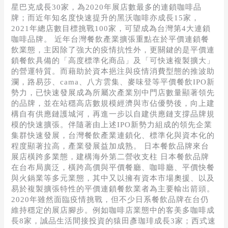
星巴克成長30家，為2020年展店數最多的連鎖咖啡品
牌；而近年知名度快速提升的黑沃咖啡亦成長15家，
2021年總店數目標挑戰100家，可望成為台灣第4大連鎖
咖啡品牌。 近年台灣餐飲產業擴張重點在於平價連鎖餐
飲業態，主因除了強大的疫情抗性外，更關鍵的是平價連
鎖餐飲具備的「高度標準化商品」及「可快速複製擴大」
的營運特質。而藉助於資本挹注與疫情消費型態的推波助
瀾，路易莎、cama、八方雲集、麥味登等平價餐飲IPO新
勢力，已快速發展成為所屬次產業別中門店數量顯著領先
的品牌，並在站穩高店數規模經濟與市佔優勢後，向上建
構自有供應鏈護城河，再進一步以自建供應鏈支撐品牌規
模的快速擴張。伴隨著由上述IPO新勢力組成的領先企業
集群快速發展，台灣餐飲產業連鎖化、標準化與資本化的
程度顯著拉高，產業發展益加成熟。 日本餐飲品牌來台
展店橫跨多業態，建構海外第二營收支柱 日本餐飲品牌
在台布局廣泛，橫跨高價與平價餐廳、咖啡廳、平價快餐
與火鍋業等多元業態，其中又以擁有資本市場奧援、以及
易於複製擴張特性的平價連鎖餐飲業者為主要輸出箭頭。
2020年雖然面臨疫情挑戰，但不少日系餐飲品牌在台仍
維持穩定的展店腳步。例如咖啡店業態中的客美多咖啡成
長8家，誠品生活間接投資的猿田彥珈琲成長3家；西式速