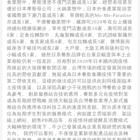
食業態中，摩斯漢堡不僅門店數成長12家，經營表現甚至
優於日本摩斯母公司；火鍋業態中，日本外食產業龍頭雲
雀國際旗下涮乃葉成長5家、單價較高的Mo-Mo-Paradise
亦成長1家。 平價餐廳業態中，藏壽司2020年在台上櫃後
持續站穩擴張腳步，單年度門店數成長10家，壽司郎成長
8家；定食拉麵類中，丸龜製麵成長8家、宮武讃岐製麺所
成長6家、食其家成長4家、屯京拉麵成長3家、勝博殿與
銀座杏子豬排均成長2家、大戶屋、大阪王將與薩利亞均
小幅成長1家。 雖然日系餐飲品牌在台展店幅度與本土企
業相較仍有一段差距，但相對於2020年日本國內因疫情
而掀起的大規模餐飲閉店潮，台灣市場的穩定發展與持續
拉高的營收貢獻度，無疑成為日本餐飲集團疫情下重要的
第二營收支柱。這樣的做法或許可以提供此刻同樣面臨本
土疫情進逼、以及深陷高齡少子化挑戰的台灣餐飲企業做
為參考。 創新服務結合技術應用，餐飲多元化疫情對策
成為長期經營戰略 疫情大幅提高台灣餐飲業導入新式服
務組合與應用各項科技工具的速度與意願。部分原本僅定
位為短期求生對策的服務模式，例如建立雲端廚房、架設
線上網站、銷售PB商品等，在疫情持續發酵及消費模式
大幅轉變的環境下，不少已發展成為企業長期經營的策略
方向。 我們可以看到，不僅僅是重新搭配產品組合及轉