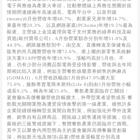
電子商務做為產業火車頭，拉動整體線上商務生態圈於疫
情期間連續兩年高速成長。電商平台中，以富邦媒
(momo)6月份營收年增48.7%、創業家兄弟年增34.7%、
東森年增20.3%、以及網路家庭(PChome)年增19.5%最為
顯著。主營線上金流處理與電子支付業務的綠界科技及歐
買尬(歐付寶母公司)，6月份營業額亦分別年增51.8%及
44.9%。網路服務類別中，由交友、直播轉進至保健食品
販售的尚凡國際營收年增72.6%、甫上櫃的新零售系統解
決方案91APP營收年增39.9%，漲幅均高於5月份。不
過，仍有少部分消費品類電商受疫情影響，營收與去年同
期相比陷入衰退，例如主營餐飲娛樂票券銷售的夠麻吉
(GOMAJI)，6月營收跌幅由5月份的47.9%擴大至
75.0%，服飾專賣電商米斯特(Life 8)則由5月份營收小幅
成長9.2%，轉為年減35.4%。 餐飲產業面臨存亡關頭：
宴會廳&高價餐廳營收跌幅擴大，外帶型業者逆勢成長 餐
飲觀光關聯業態為遭受疫情衝擊的第一線產業。雖然許多
企業陸續積極轉型並展開自救對策，例如強化外帶外送業
務、銷售自有品牌商品、開拓線上銷售通路等措施，但在
嚴格的三級警戒措施下，整體餐飲產業仍面臨存亡挑戰。
其中又以聚會內用型態為主的宴會廳與高價餐廳受創最
深，例如新天地及御頂(晶宴)營收衰退幅度分別高達