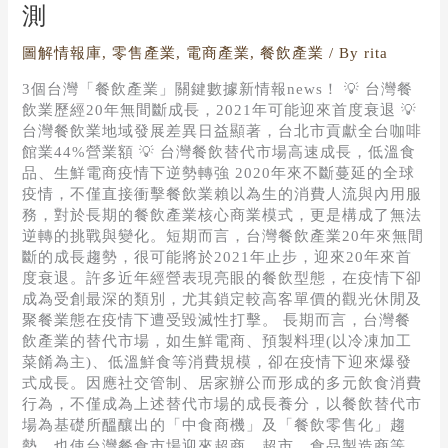
預
測
測
圖解情報庫
,
零售產業
,
電商產業
,
餐飲產業
/ By
rita
3個台灣「餐飲產業」關鍵數據新情報news！ 💡 台灣餐
飲業歷經20年無間斷成長，2021年可能迎來首度衰退 💡
台灣餐飲業地域發展差異日益顯著，台北市貢獻全台咖啡
館業44%營業額 💡 台灣餐飲替代市場高速成長，低溫食
品、生鮮電商疫情下逆勢轉強 2020年來不斷蔓延的全球
疫情，不僅直接衝擊餐飲業賴以為生的消費人流與內用服
務，對於長期的餐飲產業核心商業模式，更是構成了無法
逆轉的挑戰與變化。短期而言，台灣餐飲產業20年來無間
斷的成長趨勢，很可能將於2021年止步，迎來20年來首
度衰退。許多近年經營表現亮眼的餐飲型態，在疫情下卻
成為受創最深的類別，尤其鎖定較高客單價的觀光休閒及
聚餐業態在疫情下遭受毀滅性打擊。 長期而言，台灣餐
飲產業的替代市場，如生鮮電商、預製料理(以冷凍加工
菜餚為主)、低溫鮮食等消費規模，卻在疫情下迎來爆發
式成長。因應社交管制、居家辦公而形成的多元飲食消費
行為，不僅成為上述替代市場的成長養分，以餐飲替代市
場為基礎所醞釀出的「中食商機」及「餐飲零售化」趨
勢，也使台灣餐食市場迎來超商、超市、食品製造商等，