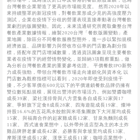
易市場中，成為僅次於日本及香港的餐飲類股重鎮，也為
台灣餐飲企業塑造了更高的市場能見度。 然而2020年以
來持續壟罩的新冠疫情，對餐飲業形成少見的高強度壓力
測試，企業在疫情下分歧的營運表現直接牽動著台灣餐飲
業劇烈的版圖變動。因此，未來流通研究所爬取彙整台灣
餐飲產業數據情報，繪製2020台灣「餐飲版圖變動」產
業地圖，除區分不同餐飲服務型態外，進一步以緊扣規模
經濟效益、品牌影響力與營收市佔率的門店數為劃分指
標，搭配年度門店增減數量，透過資訊圖象呈現主要餐飲
業者在疫情下的經營情勢變化，並歸納3項觀察重點，做
為分析台灣餐飲產業的重要參考佐證。 平價餐飲IPO新勢
力成長強勁，帶領台灣餐飲市場走向連鎖化與資本化 以
門店數為觀察指標可以看到，2020年即使受到疫情干
擾，不少客單價在600元以下的平價連鎖餐飲品牌仍擁有
雙位數拓點規模，展現出豐沛的市場活力。例如雙醬咖哩
成長39家、梁社漢排骨與八方雲集各自成長32家與17
家、爭鮮旗下定食8成長28家、四海遊龍成長19家、燦坤
持股16.6%的五花馬水餃館與米塔集團旗下大河屋均成長
15家、與福壽合作的起家雞成長12家、甘泉魚麵則成長
11家。 西式速食業態中，以外帶外送店型為主的本土炸
雞品牌胖老爹成長42家、必勝客與拿坡里均成長13家、
摩斯漢堡成長12家、漢堡王成長11家；咖啡店業態中，