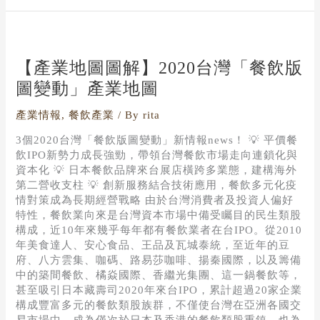
【產
業
地
【產業地圖圖解】2020台灣「餐飲版
圖
圖變動」產業地圖
圖
解】
產業情報
,
餐飲產業
/ By
rita
2020
台
3個2020台灣「餐飲版圖變動」新情報news！ 💡 平價餐
灣
飲IPO新勢力成長強勁，帶領台灣餐飲市場走向連鎖化與
「餐
資本化 💡 日本餐飲品牌來台展店橫跨多業態，建構海外
飲
第二營收支柱 💡 創新服務結合技術應用，餐飲多元化疫
版
情對策成為長期經營戰略 由於台灣消費者及投資人偏好
圖
特性，餐飲業向來是台灣資本市場中備受矚目的民生類股
變
構成，近10年來幾乎每年都有餐飲業者在台IPO。從2010
動」
年美食達人、安心食品、王品及瓦城泰統，至近年的豆
產
府、八方雲集、咖碼、路易莎咖啡、揚秦國際，以及籌備
業
中的築間餐飲、橘焱國際、香繼光集團、這一鍋餐飲等，
地
甚至吸引日本藏壽司2020年來台IPO，累計超過20家企業
圖
構成豐富多元的餐飲類股族群，不僅使台灣在亞洲各國交