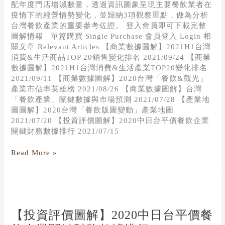
配年度門店增減數量，透過資訊圖象呈現主要餐飲業者在
疫情下的經營情勢變化，並歸納3項觀察重點，做為分析
台灣餐飲產業的重要參考佐證。 登入會員即可下載完整
圖解情報 單篇購買 Single Purchase 會員登入 Login 相
關文章 Relevant Articles 【商業數據圖解】2021H1台灣
消費&生活商品TOP 20銷售變化排名 2021/09/24 【商業
數據圖解】2021H1台灣消費&生活產業TOP20變化排名
2021/09/11 【商業數據圖解】2020台灣「餐飲&觀光」
產業市佔率英雄榜 2021/08/26 【商業數據圖解】台灣
「餐飲產業」關鍵數據與市場預測 2021/07/28 【產業地
圖圖解】2020台灣「餐飲版圖變動」產業地圖
2021/07/20 【投資評價圖解】2020中日台平價餐飲企業
關鍵財務數據排行 2021/07/15
Read More »
【投
資
評
【投資評價圖解】2020中日台平價餐
價