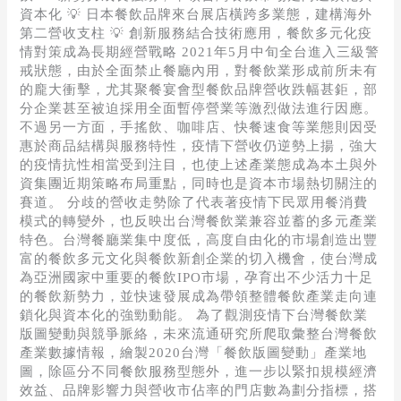
變
資本化 💡 日本餐飲品牌來台展店橫跨多業態，建構海外
動」
第二營收支柱 💡 創新服務結合技術應用，餐飲多元化疫
產
情對策成為長期經營戰略 2021年5月中旬全台進入三級警
業
戒狀態，由於全面禁止餐廳內用，對餐飲業形成前所未有
地
的龐大衝擊，尤其聚餐宴會型餐飲品牌營收跌幅甚鉅，部
圖
分企業甚至被迫採用全面暫停營業等激烈做法進行因應。
不過另一方面，手搖飲、咖啡店、快餐速食等業態則因受
惠於商品結構與服務特性，疫情下營收仍逆勢上揚，強大
的疫情抗性相當受到注目，也使上述產業態成為本土與外
資集團近期策略布局重點，同時也是資本市場熱切關注的
賽道。 分歧的營收走勢除了代表著疫情下民眾用餐消費
模式的轉變外，也反映出台灣餐飲業兼容並蓄的多元產業
特色。台灣餐廳業集中度低，高度自由化的市場創造出豐
富的餐飲多元文化與餐飲新創企業的切入機會，使台灣成
為亞洲國家中重要的餐飲IPO市場，孕育出不少活力十足
的餐飲新勢力，並快速發展成為帶領整體餐飲產業走向連
鎖化與資本化的強勁動能。 為了觀測疫情下台灣餐飲業
版圖變動與競爭脈絡，未來流通研究所爬取彙整台灣餐飲
產業數據情報，繪製2020台灣「餐飲版圖變動」產業地
圖，除區分不同餐飲服務型態外，進一步以緊扣規模經濟
效益、品牌影響力與營收市佔率的門店數為劃分指標，搭