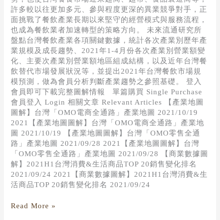
許多較以往更加多元、參與程度更深的異業競爭對手，正
面挑戰了餐飲產業長期以來堅守的經營模式與服務流程，
也成為餐飲業者加速轉型的策略方向。 未來流通研究所
盤點台灣餐飲產業各項關鍵數據，統計各次產業別歷年產
業規模及成長趨勢、2021年1-4月份各次產業別營業額變
化、主要次產業別營業額地區組成結構，以及近年台灣餐
飲替代市場發展狀況等，並提出2021年台灣餐飲市場規
模預測，做為會員分析判斷產業趨勢之參照基礎。 登入
會員即可下載完整圖解情報 單篇購買 Single Purchase
會員登入 Login 相關文章 Relevant Articles 【產業地圖
圖解】台灣「OMO電商全通路」產業地圖 2021/10/19
2021【產業地圖圖解】台灣「OMO電商全通路」產業地
圖 2021/10/19 【產業地圖圖解】台灣「OMO零售全通
路」產業地圖 2021/09/28 2021【產業地圖圖解】台灣
「OMO零售全通路」產業地圖 2021/09/28 【商業數據圖
解】2021H1台灣消費&生活商品TOP 20銷售變化排名
2021/09/24 2021【商業數據圖解】2021H1台灣消費&生
活商品TOP 20銷售變化排名 2021/09/24
Read More »