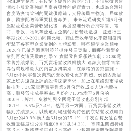
的流通型企業，在疫情下優異的應對能力，不僅象徵著台
台
灣核心服務業強韌且富有彈性的經營實力，也成為台灣社
灣
會度過疫情管制的關鍵供應鏈，支撐著民生物資、居家飲
流
食、醫療配送等重要社會命脈。 未來流通研究所繼5月份
通
盤點流通企業營收變化後，再度整理分析台灣零售、電
企
商、餐飲、物流等流通型企業6月份營收數據，並進行三
業
年期(2019-2021)同期比較。藉由營收年變化率觀測疫情
營
衝擊下各類型企業受到的具體影響。哪些類型企業相較
收
2020年已做足因應對策並抓住發展契機，而哪些類型企
如
業則再次遭受嚴峻打擊？ 實體零售業漲跌加劇：3C家電
何
零售持續爆發、百貨賣場營收跌幅擴大 連鎖實體零售業
變
為台灣規模最大的內需服務業別，在嚴格的警戒措施下，
化？
6月份不同零售次業態的營收變化更加劇烈。例如因應居
家上班與遠距上課的設備採購需求，加上在宅娛樂市場成
長推升，3C家電專賣零售業6月份營收成長力道持續拉
高，順發營收成長率由5月份的71.0%增至6月份的
80.0%，燦坤、集雅社與全國電子營收也分別年增
28.1%、9.5%及7.4%。然而另一方面，百貨賣場營收跌
幅則持續擴大，以軌道商場經營為特色的京站營收跌幅由
5月份的40.9%擴大至6月份的75.1%，中友百貨及遠百營
收衰退幅度也分別增至68.0%及34.2%。 電商生態圈持續
高成長：整體產業再創成長高峰，少數專賣電商受到衝擊