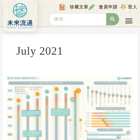
Skip
珍藏文章
會員申請
登入
to
content
Search
...
產業情報
產業數據庫
商圈資料庫
圖解情報庫
關於我們
Locat
July 2021
【商
業
數
據
圖
解】
台
灣
「餐
飲