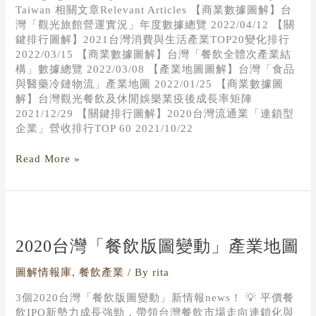
Taiwan 相關文章Relevant Articles 【商業數據圖解】台
灣「觀光旅館營運實況」年度數據總覽 2022/04/12 【關
鍵排行圖解】2021台灣消費與生活產業TOP20變化排行
2022/03/15 【商業數據圖解】台灣「餐飲全體次產業結
構」數據總覽 2022/03/08 【產業地圖圖解】台灣「食品
與醫藥冷鏈物流」產業地圖 2022/01/25 【商業數據圖
解】台灣觀光餐飲及休閒娛樂業疫後成長率矩陣
2021/12/29 【關鍵排行圖解】2020台灣流通業「連鎖型
企業」營收排行TOP 60 2021/10/22
Read More »
2020
台
灣
2020台灣「餐飲版圖變動」產業地圖
「餐
飲
圖解情報庫
,
餐飲產業
/ By
rita
版
3個2020台灣「餐飲版圖變動」新情報news！ 💡 平價餐
圖
飲IPO新勢力成長強勁，帶領台灣餐飲市場走向連鎖化與