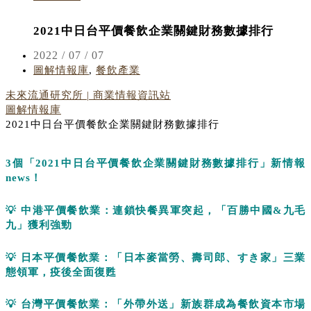
2021中日台平價餐飲企業關鍵財務數據排行
2022 / 07 / 07
圖解情報庫
,
餐飲產業
未來流通研究所 | 商業情報資訊站
圖解情報庫
2021中日台平價餐飲企業關鍵財務數據排行
3
個「
2021
中日台平價餐飲企業關鍵財務數據排行」新情報
news
！
💡
中港平價餐飲業：連鎖快餐異軍突起，「百勝中國
&
九毛
九」獲利強勁
💡
日本
平價餐飲業：「日本麥當勞、壽司郎、
すき
家」三業
態領軍，疫後全面復甦
💡
台灣
平價餐飲業：「外帶外送」新族群成為餐飲資本市場