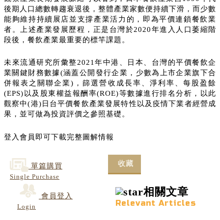
後期人口總數轉趨衰退後，整體產業家數便持續下滑，而少數
能夠維持持續展店並支撐產業活力的，即為平價連鎖餐飲業
者。上述產業發展歷程，正是台灣於2020年進入人口萎縮階
段後，餐飲產業最重要的標竿課題。
未來流通研究所彙整2021年中港、日本、台灣的平價餐飲企
業關鍵財務數據(涵蓋公開發行企業，少數為上市企業旗下合
併報表之關聯企業)，篩選營收成長率、淨利率、每股盈餘
(EPS)以及股東權益報酬率(ROE)等數據進行排名分析，以此
觀察中(港)日台平價餐飲產業發展特性以及疫情下業者經營成
果，並可做為投資評價之參照基礎。
登入會員即可下載完整圖解情報
收藏
單篇購買
Single Purchase
相關文章
會員登入
Relevant Articles
Login