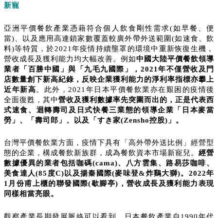
新寵
亞洲平價餐飲產業憑藉符合個人飲食剛性需求(如早餐、便
當)、以及應用高連鎖家數覆蓋較廣外帶外送範圍(如速食、飲
料)等特質，於2021年疫情持續壟罩的環境中重新恢復生機，
營收成長及獲利能力均大幅改善。例如
中國大陸平價餐飲領導
業者「百勝中國」與「九毛九國際」，
2021
年不僅營收及門
店數量創下新高紀錄，反映企業獲利能力的淨利率指標亦攀上
近年新高
。此外，2021年日本平價餐飲業亦在艱困的疫情後
全面復甦，其中
營收及獲利數據率先突圍而出的，正是代表西
式速食、迴轉壽司及日式快餐三業態的領導企業「日本麥當
勞」、「壽司郎」、以及「
すき
家
(
Zensho
控股
)
」。
台灣平價餐飲業方面，疫情下具有「高外帶外送比例」經營型
態的企業，構成餐飲新族群，成為餐飲資本市場新寵兒。
經營
數據優異的業者包括咖碼
(
cama
)
、八方雲集、路易莎咖啡、
美食達人
(85
度
C)
以及揚秦國際
(
麥味登
&
炸鷄大獅
)
。
2022
年
1
月份甫上櫃的聯發國際
(
歇腳亭
)
，營收成長及獲利能力表現
同樣相當亮眼。
觀察產業長期發展脈絡可以看到，日本餐飲產業自1990年代