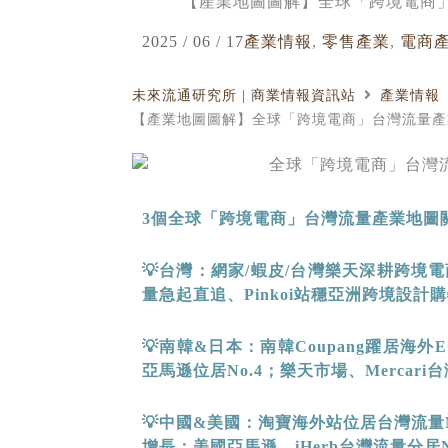
【產業地圖圖解】全球「跨境電商
2025 / 06 / 17
產業情報
,
零售產業
,
電商
未來流通研究所 | 商業情報資訊站
產業情報
【產業地圖圖解】全球「跨境電商」台灣流量產
3
個全球「跨境電商」台灣流量產業地圖
💡
台灣：網家
/
蝦皮
/
台灣樂天深耕跨境電
量急起直追、
Pinkoi
站穩亞洲跨境設計購
💡南韓
&
日本：南韓
Coupang
躍居海外
E
亞馬遜位居
No.4
；樂天市場、
Mercari
台
💡中國
&
美國：淘寶海外站位居台灣流量
增長；美國亞馬遜、
iHerb
台灣流量分居