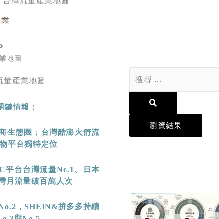
」台灣流量產業地圖
產業
業地圖
Search
...
關鍵情報：
瀏覽結果
商生態圈；台灣酷澎火箭流
物平台獨特定位
C
平台台灣流量
No.1
、日本
灣月流量破百萬人次
No.2
，
SHEIN&
拚多多持續
No.3
與
No.5