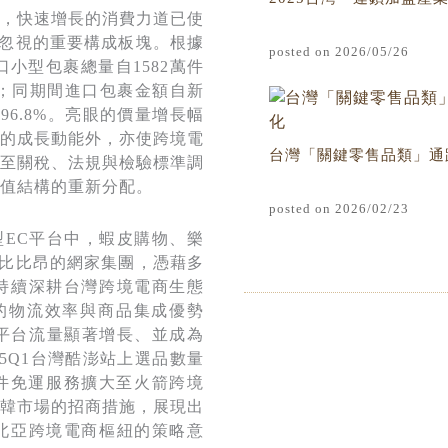
，快速增長的消費力道已使
忽視的重要構成板塊。根據
posted on 2026/05/26
口小型包裹總量自1582萬件
5%；同期間進口包裹金額自新
96.8%。亮眼的價量增長幅
的成長動能外，亦使跨境電
台灣「關鍵零售品類」通
至關稅、法規與檢驗標準調
值結構的重新分配。
posted on 2026/02/23
EC平台中，蝦皮購物、樂
集與比比昂的網家集團，憑藉多
持續深耕台灣跨境電商生態
g的物流效率與商品集成優勢
動平台流量顯著增長、並成為
5Q1台灣酷澎站上選品數量
條件免運服務擴大至火箭跨境
韓市場的招商措施，展現出
北亞跨境電商樞紐的策略意