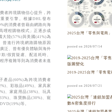
費者跨境購物信心提升，跨
重要引擎。根據DHL發布
60%的消費者曾藉由網路向海
「高哩程購物模式」正逐步成
2025台灣「零售與電商
(57%)與美國(41%)為
。曾進行跨境網路購物原因
posted on 2026/07/14
廣泛、曾有優良體驗與海外
詐欺/假貨疑慮、配送耗時、
程序複雜等則為消費者未進
2019-2025台灣「零售電商T
子產品(60%)為跨境消費者
%)、彩妝品(49%)、家具家
posted on 2026/07/21
2%)、家庭用品(38%)、玩具
33%)、珠寶飾品(30%)、寵
DVD(19%)等。
2025台灣「連鎖加盟產業TO