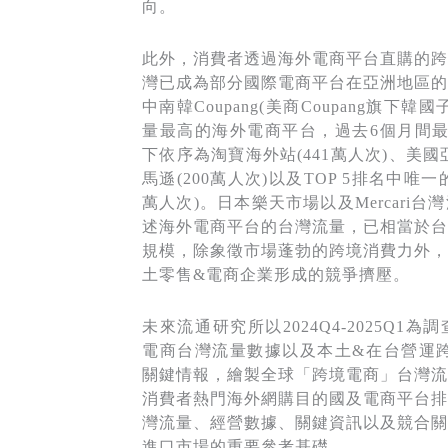
向。
此外，消費者透過海外電商平台直購的跨
灣已成為部分國際電商平台在亞洲地區的
中南韓Coupang(美商Coupang旗下
量最高的海外電商平台，過去6個月間最
下依序為淘寶海外站(441萬人次)、美國亞
馬遜(200萬人次)以及TOP 5排名中唯一的
萬人次)。日本樂天市場以及Mercari
述海外電商平台的台灣流量，已相當於台
規模，除象徵市場蓬勃的跨境消費力外，
土零售&電商企業形成的競爭擠壓。
未來流通研究所以2024Q4-2025Q1
電商台灣流量數據以及本土&在台營運跨
關鍵情報，繪製全球「跨境電商」台灣流
消費者熱門海外網購目的國及電商平台排
灣流量、經營數據、關鍵資訊以及競合關
進口市場的重要參考基礎。