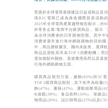
受惠於全球電商基礎建設日益成熟以及消
境B2C電商已成為推進國際貿易流動的
2025年全球電商產業趨勢報告顯示，約
外零售企業/電商平台購買商品， 顯示
為全球消費者的日常購物型態。其中中國大陸
消費者最常進行海外網路購物的目的國
中，商品價格廉宜、國內未販售、選擇較
商品品質較高等為TOP 5消費動機；而
需加徵額外關稅、退貨費用高昂以及退貨
行海外網路購物主因。
購買商品類別方面，服飾(65%)與3C電
TOP 2購買商品類別，其下依序為鞋履(52
飾(47%)、書籍(42%)、運動娛樂用品(4
&遊戲(38%)、食品飲料(34%)、保健品(
物用品(26%)、設計師商品(23%)以及CD/