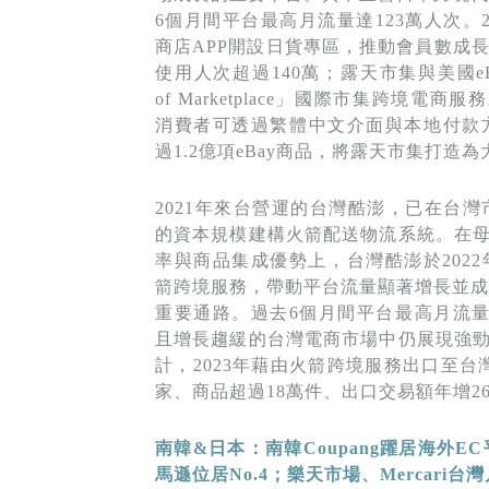
6個月間平台最高月流量達123萬人次。
商店APP開設日貨專區，推動會員數成長
使用人次超過140萬；露天市集與美國eBay
of Marketplace」國際市集跨境電
消費者可透過繁體中文介面與本地付款方
過1.2億項eBay商品，將露天市集打造
2021年來台營運的台灣酷澎，已在台灣
的資本規模建構火箭配送物流系統。在母公
率與商品集成優勢上，台灣酷澎於202
箭跨境服務，帶動平台流量顯著增長並成
重要通路。過去6個月間平台最高月流量
且增長趨緩的台灣電商市場中仍展現強勁成
計，2023年藉由火箭跨境服務出口至台
家、商品超過18萬件、出口交易額年增2
南韓&
日本：南韓Coupang
躍居海外EC
馬遜位居No.4
；樂天市場、Mercari
台灣