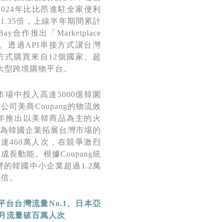
2024年比比昂進駐全家便利
1.35倍，上線半年期間累計
合作推出「Marketplace
商服務。透過API串接方式讓台灣
式購買來自12個國家、超
為大型跨境購物平台。
市場中投入高達5000億韓圜
司美商Coupang的物流效
2年推出以美韓商品為主的火
為韓國企業拓展台灣市場的
達460萬人次，在競爭激烈
長動能。根據Coupang統
灣的韓國中小企業超過1.2萬
6倍。
平台台灣流量No.1
、日本亞
月流量破百萬人次