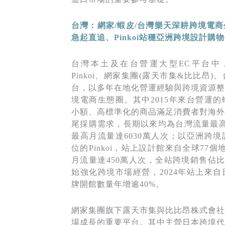
台灣：網家/
蝦皮/
台灣樂天深耕跨境電商
急起直追、Pinkoi
站穩亞洲跨境設計購物
台灣本土及在台營運大型EC平台中
Pinkoi、網家集團(露天市集&比比昂
台，以多年在地化營運經驗與跨境資源整
境電商生態圈。其中2015年來台營運
小額、高標準化的商品滿足消費者對海外
尾採購需求，長期以來均為台灣流量最高
最高月流量達6030萬人次；以亞洲跨
位的Pinkoi，站上設計館來自全球77
月流量達450萬人次，全站跨境銷售佔比達30
始強化跨境市場經營，2024年站上來
牌開館數量年增逾40%。
網家集團旗下露天市集與比比昂株式會社
場成長的重要平台。其中主營日本跨境代