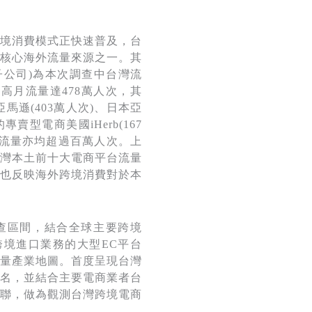
境消費模式正快速普及，台
核心海外流量來源之一。其
韓國子公司)為本次調查中台灣流
高月流量達478萬人次，其
馬遜(403萬人次)、日本亞
專賣型電商美國iHerb(167
台灣流量亦均超過百萬人次。上
灣本土前十大電商平台流量
也反映海外跨境消費對於本
為調查區間，結合全球主要跨境
境進口業務的大型EC平台
量產業地圖。首度呈現台灣
名，並結合主要電商業者台
聯，做為觀測台灣跨境電商