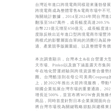
台灣近年進口跨境電商同樣迎來蓬勃發展
跨境電商成為整體零售&電商市場中不可
海關統計數據，2014至2024年間台灣進
翻漲至5847萬件，成長幅度高達269.
台幣221億元增至656億元，成長幅度達1
度除反映出近年進口型跨境電商市場豐沛
商模式的影響層面自單純的消費行為延伸
適、產業競爭版圖重組、以及整體零售價
本次調查顯示，台灣本土&在台營運大型
天市場、Pinkoi以及旗下涵蓋露天市
年在地化營運經驗與跨境資源整合優勢
圈。台灣酷澎則在母公司美商Coupan
上，於2022年推出火箭跨境服務，帶
韓國企業拓展台灣市場的重要通路。202
增長近500%，並宣布將WOW會員無
商品，同時首度針對日本企業展開面向台
將台灣市場視為關鍵戰略節點與建構東