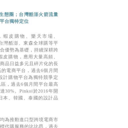
生態圈；台灣酷澎火箭流量
平台獨特定位
，蝦皮購物、樂天市場、
)、台灣酷澎、東森全球購等平
合優勢為基礎，持續深耕跨
的蝦皮購物，應用大量高頻、
商品日益多元且碎片化的長
的電商平台，過去6個月間
境設計購物平台為獨特競爭定
個地區，過去6個月間平台最高
%。Pinkoi於2016年開
自日本、韓國、泰國的設計品
均為推動進口型跨境電商市
標代購服務的比比昂，過去