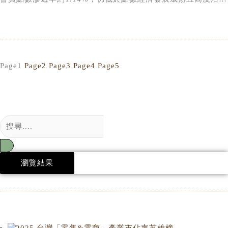
的日本市場(1.68%)，顯示台灣會員點數市場仍具備相當成長空
佔比由10.5%提升至11.1%，並規劃於2026年底挑戰2000家門
間與擴張潛力。預估至2028年，台灣零售業會員點數滲透率將
市規模。萊爾富近年成長動能與2023年納入聯邦集團體系後的
提升至1.42%，與日本市場差距縮小至約0.4個百分點，反映會
轉型策略密切相關。聯邦集團近年積極整合銀行、票證及零售等
員點數正逐步由促銷工具轉型為零售產業重要的經營基礎設施與
集團資源，透過會員導流、支付服務串聯及據點優化等方式強化
Page
1
Page
2
Page
3
Page
4
Page
5
數位資產。 從產業導入情況觀察，近兩年台灣整體零售產業會
萊爾富競爭力，同時推動品牌識別更新、差異化商品開發(如日
員點數制度使用率皆達45.0%以上，顯示近半數零售業者已建立
系茶飲、果昔等)及門市生鮮櫃優化等措施，提升商品力與來客
點數經營機制。其中便利商店與量販賣場為會員點數經濟應用最
黏著度。 相較之下，OK超商則呈現截然不同的發展軌跡。店數
成熟的零售業態，導入比例均已達100%，明確反映出高頻消費
由820家縮減至441家，六年間減少379家門市。不過，2026年
場景對於點數制度的高度依賴性與經營效益；其下依序為百貨公
初美廉社母公司三商家購正式收購OK超商後，發展方向出現新
司(84.5%)、美妝藥局(65.2%)、超級市場(58.6%)、服飾專賣店
轉折。根據三商家購規畫，未來將維持美廉社與OK超商雙品牌
(56.4%)與免稅商店(52.5%)。會員點數制度導入率的不同，亦
並行發展，同時整合物流配送、供應鏈管理、會員經營及商品採
瀏覽結果
反映出不同零售業態在消費頻率、會員經營深度、數據應用能力
購資源，並透過跨業態展店、智慧零售及商品互導等策略發揮通
與數位投資意願方面的差異。 從業者布局角度觀察，目前台灣
路綜效。從產業角度來看，此次併購不僅是超商品牌經營權的轉
已有8大零售(含電商)點數平台的會員規模突破千萬，包括
移，更反映零售業者正透過不同業態整合，建立更完整的社區零
OPENPOINT、FamiPoint、全聯福利點、HAPPY GO、mo幣、
售服務網絡，以提升整體競爭力與營運效率。 此外，以電商物