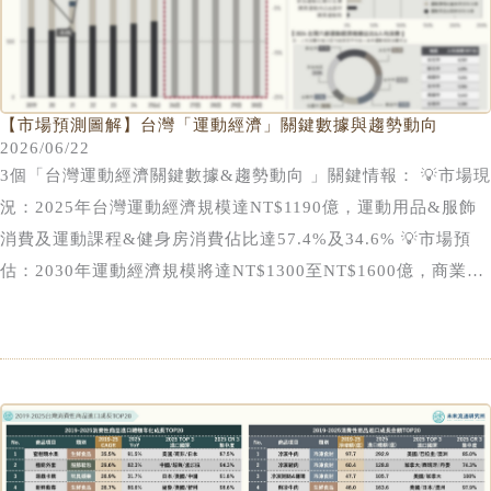
台出口，憑藉穩定供應與產季優勢快速擴大市場規模，並於
2022年成為台灣最大藍莓進口來源國。冷凍水果市場則同時受
惠於商業與家庭需求成長。一方面，手搖飲、冰品、烘焙及餐飲
業者對冷凍水果原料需求持續增加；另一方面，健康飲食風潮帶
【市場預測圖解】台灣「運動經濟」關鍵數據與趨勢動向
2026/06/22
動家庭消費市場快速擴張，使冷凍水果逐漸由餐飲加工原料延伸
3個「台灣運動經濟關鍵數據&趨勢動向 」關鍵情報： 💡市場現
至日常家庭食材應用。供應來源方面，中國長期為冷凍草莓重要
況：2025年台灣運動經濟規模達NT$1190億，運動用品&服飾
供應國，智利穩居冷凍莓果類最大進口來源地，越南則在芒果、
消費及運動課程&健身房消費佔比達57.4%及34.6% 💡市場預
鳳梨、火龍果及百香果等熱帶水果領域建立明顯競爭優勢。值得
估：2030年運動經濟規模將達NT$1300至NT$1600億，商業化
注意的是，2025年越南已正式超越中國成為台灣最大冷凍水果
運動服務為推動運動經濟市場價值提升重要引擎 💡細項分析：
進口來源國，顯示台灣冷凍水果市場結構正逐步由傳統溫帶水果
市場成長動能轉向運動服務、運動內容及觀賞型消費；新北市運
主導，轉向熱帶水果、多元果品及加工應用需求同步成長的發展
動經濟規模最高，台北市、新竹市人均支出領先
階段。 除水果類商品外，汽水及氣泡飲與精緻葵花子油亦維持
約20%的年複合成長率，反映飲食消費型態持續轉變。其中汽水
及氣泡飲主要成長動能來自無糖氣泡飲料需求快速提升，日本及
澳洲為主要增長來源國，顯示消費者對兼具口感與健康訴求飲品