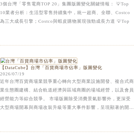
3個台灣「零售電商TOP 20」集團版圖變化關鍵情報： 💡Top
10業者分析：生活型零售持續集中，統一超商、全聯、Costco
為三大成長引擎；Costco與蝦皮購物展現強勁成長力道 💡Top
【DataCube】台灣「百貨商場市佔率」版圖變化
2026/07/19
近年台灣百貨商場業競爭重心轉向大型商業設施開發、複合式商
業生態圈建構、結合軌道經濟與區域商圈的場域經營，以及會員
經營能力等綜合競爭。 市場版圖除受消費景氣影響外，更深受
大型商場開幕與商場改裝升級等重大事件影響，呈現顯著的開發
驅動型市場特徵。本次調查中，2025年僅新光三越、遠東百貨
及太平洋崇光百貨(遠東SOGO)三大品牌市佔率突破一成。其中
長期位居首位的新光三越受台中中港店事故停業影響，2025年