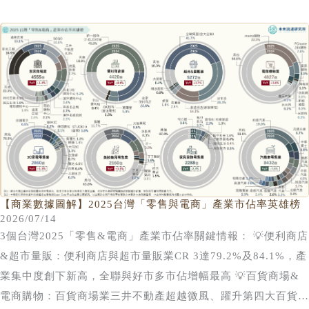
市佔率由19.9%降至16.9%，仍穩居第一。遠東百貨及遠東
SOGO則分別維持13.1%及10.8%的市佔表現，顯示大型百貨集
團憑藉既有商場網絡、品牌招商能力、會員經營及多據點布局，
仍具備穩定市場競爭力。 排名第四的三井不動產為近年市佔率
成長最顯著的業者。三井集團透過MITSUI OUTLET PARK及
LaLaport等大型複合式商業設施布局，成功掌握體驗消費、餐
飲娛樂及全客層一站式購物需求，加上新據點開幕及既有商場營
運逐步成熟，推動市佔率由6.0%提升至8.3%，超越微風集團，
躍升為台灣第四大百貨商場經營品牌，亦反映大型複合式商業設
施為驅動百貨市場成長的重要動能。
【商業數據圖解】2025台灣「零售與電商」產業市佔率英雄榜
2026/07/14
3個台灣2025「零售&電商」產業市佔率關鍵情報： 💡便利商店
&超市量販：便利商店與超市量販業CR 3達79.2%及84.1%，產
業集中度創下新高，全聯與好市多市佔增幅最高 💡百貨商場&
電商購物：百貨商場業三井不動產超越微風、躍升第四大百貨集