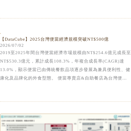
團；電商產業邁入本土與國際平台全面競爭新階段 💡專賣零售
通路：3C家電業由全國電子穩居龍頭；家具家飾業規模下滑、
市佔結構分散；美妝藥局業加速朝大型連鎖通路集中
【DataCube】2025台灣便當經濟規模突破NT$500億
2026/07/02
2019至2025年間台灣便當經濟市場規模由NT$254.6億元成長至
NT$530.3億元，累計成長108.3%，年複合成長率(CAGR)達
13.0%，顯示便當已由傳統餐飲品項逐步發展為兼具便利性、健
康化及品牌化的外食型態。 便當專賣店&自助餐店為台灣便當
經濟市場主體，2025年佔比達72.6%，2019至2025年間CAGR
達15.4%，為所有通路中成長最快且貢獻度最高的類別，反映出
近年連鎖便當品牌、健康餐盒品牌與特色主題餐盒市場的快速擴
張，加上外送平台普及與數位點餐服務成熟，有效擴大業者服務
範圍與消費觸及率，使便當專賣店與自助餐體系持續做為推動市
場成長的主要動能來源，甚至進一步轉型為兼具餐飲品牌化、健