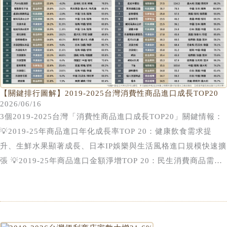
的接受度持續提高；精緻葵花子油則受家庭烹調需求增加、餐飲
業使用量擴大，以及植物性油脂消費普及化等因素帶動，推升整
體進口規模穩定成長。
【關鍵排行圖解】2019-2025台灣消費性商品進口成長TOP20
2026/06/16
3個2019-2025台灣「消費性商品進口成長TOP20」關鍵情報：
💡2019-25年商品進口年化成長率TOP 20：健康飲食需求提
升、生鮮水果顯著成長、日本IP娛樂與生活風格進口規模快速擴
張 💡2019-25年商品進口金額淨增TOP 20：民生消費商品需求
穩健且規模龐大、進口冷凍食材普及化、服飾&美妝品類共4項
入榜