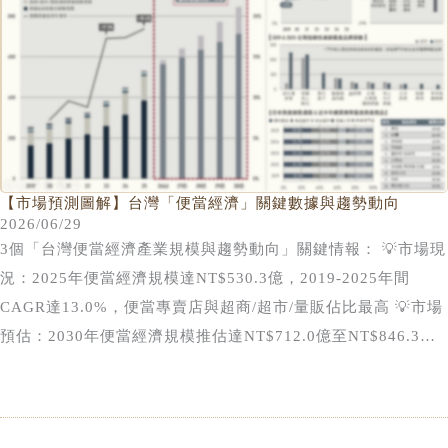
康管理及生活餐食解決方案功能的重要角色。 超商、超市與量
販賣場為第二大便當銷售通路，2025年市場佔比達22.6%，
2019至2025年間CAGR達10.4%。近年以便利商店為首的綜合
零售企業積極發展鮮食及冷藏餐盒業務，使便當產品成為帶動來
客數、提升消費頻率及強化熟食營收的重要核心品類。代表性業
者中，7-ELEVEN 2025年冷藏微波即食便當銷售規模突破
NT$40億元，全家便利商店則透過健康餐盒與聯名鮮食策略持
【市場預測圖解】台灣「便當經濟」關鍵數據與趨勢動向
2026/06/29
續擴大市場影響力，2026年1至5月便當銷售額年增幅超過
3個「台灣便當經濟產業規模與趨勢動向」關鍵情報： 💡市場現
40%；超市與量販業者亦積極投入熟食與便當市場。其中超市龍
況：2025年便當經濟規模達NT$530.3億，2019-2025年間
頭全聯旗下熱便當販售門市已突破700家，2025年便當銷售額推
CAGR達13.0%，便當專賣店與超商/超市/量販佔比最高 💡市場
估已突破NT$7億元；康達盛通(前家樂福)則藉由擴大熟食專區
預估：2030年便當經濟規模推估達NT$712.0億至NT$846.3億
規模及平價餐盒策略強化即食餐食供應業務，2025上半年餐盒
元，零售業即食餐飲商品成為超高齡社會餐飲關鍵成長動能 💡
銷售量逾700萬個，年增幅達20%。 可以看出，受到長期形成的
市場競爭：2025年便當銷售額與餐飲業規模比例增至5.8%，健
外食文化、密集的街邊餐飲網絡，以及高度成熟且具價格競爭力
康餐盒成為具品牌化、規模化及連鎖經營能力的新興餐飲業態
的現做餐食供應體系等因素影響，以便當專賣店&自助餐體系為