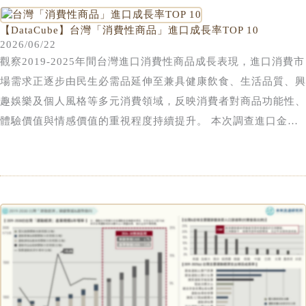
便當市場不僅反映民眾日常餐食消費需求，亦為觀察人口結構與
主體的專業餐飲通路長期在台灣便當銷售市場中維持主導地位。
生活型態轉變、零售餐飲融合及高齡化社會發展的重要指標。相
不過，若從日本市場發展軌跡觀察，隨著高齡化、都市化、小家
【DataCube】台灣「消費性商品」進口成長率TOP 10
較於傳統餐飲市場，便當兼具外食便利性與居家用餐特性，橫跨
2026/06/22
庭化及單身人口持續增加，消費者對於便利化、即食化餐食的需
觀察2019-2025年間台灣進口消費性商品成長表現，進口消費市
餐飲服務、即食食品與生活服務等多項產業領域，在日本被視為
求預期將持續提升，加上近年指標性超商、超市及量販業者積極
場需求正逐步由民生必需品延伸至兼具健康飲食、生活品質、興
中食(日本產業用語，泛指介於外食與內食之間，消費者購買後
強化便當、熟食及餐食解決方案布局，推估零售業即食餐食通路
趣娛樂及個人風格等多元消費領域，反映消費者對商品功能性、
可直接食用或簡單加熱即可食用之現成食品)市場的重要核心品
發展空間仍相當可觀，有機會成為推動台灣便當市場成長與結構
體驗價值與情感價值的重視程度持續提升。 本次調查進口金額
類，與飯糰、壽司、熟食等商品共同構成龐大的即食餐食產業，
轉型的重要動能。
年均複合成長率(CAGR)TOP 10的商品成長幅度介於35.5%至
亦為便利商店、食品超市及惣菜(熟食)專門店最重要的鮮食商品
15.9%間，其中水果類品項即佔據三席，包括成長幅度最高的蜜
之一，其發展趨勢往往能夠率先反映消費者飲食習慣、家庭結構
柑類水果、新鮮藍莓及冷凍水果，顯示高品質進口水果已逐漸由
及餐食供應模式的變化。近年在台灣單身人口增加、雙薪家庭普
季節性消費品轉變為日常飲食的重要組成。近年健康飲食意識持
及、外送服務成熟，以及健康飲食意識提升等因素影響下，便當
續提升，加上量販店、超市、便利商店及電商通路冷鏈物流能力
已逐漸由過去以價格導向的基礎餐食，發展為涵蓋健康餐盒、企
日益成熟，使消費者能夠更加便利地取得來自全球的鮮果及冷凍
業團膳、機能餐及高齡營養配餐等類別的多元化市場。
水果產品，有效推動市場規模擴張。 進一步觀察主要成長動
能，蜜柑類水果進口增長主要受美國供應量快速提升帶動；新鮮
藍莓則受惠於秘魯鮮藍莓於2020年取得輸台資格後正式開啟對