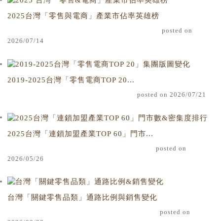
P幣、蝦幣，以及通訊支付領域跨界的LINE POINTS。不過，雖
流據點角度觀察，非傳統便利商店業別的蝦皮店到店自2021年
2025台灣「零售與電商」產業市佔率英雄榜
同樣具備龐大會員基盤，各業者近年已依據自身產業屬性、流量
投入市場後，憑藉電商平台龐大的流量基礎、精準數據選址能力
posted on
結構與商業模式，發展出高度分化且具備護城河效應的點數經營
及無人智取店模式快速擴張，截至2026年4月全台據點已達
2026/07/14
策略，例如：
2792家，其中超過七成採智取店型態營運。
2019-2025台灣「零售電商TOP 20...
posted on 2026/07/21
2025台灣「連鎖加盟產業TOP 60」門市...
posted on
2026/05/26
台灣「關鍵零售品類」通路比例與銷售變化
posted on