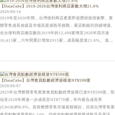
【DataCube】2019-2026台灣便利商店家數大增21.6%
2026/06/14
2019年至2026年間，台灣便利商店產業即使歷經疫情衝擊、實
體零售成長放緩及市場高度成熟等挑戰，展店動能仍持續增溫。
全台便利商店總店數自2019年的13,498家增至2026年四月達
16,413家，六年間累計增加2915家，成長幅度達21.6%。 進一
步觀察市場結構變化，可以發現展店成長動能高度集中於兩大龍
頭體系。統一超商與全家便利商店店數分別自5,655家及3,548
家增至7,302家及4,495家，六年間累計增加1,647家及947家門
市，成長率達29.1%及26.7%。兩大品牌合計店數已達11,797
家，佔整體市場比例達71.9%，較2019年的68.2%提升3.7個百
【DataCube】台灣會員點數經濟規模達NT$599億
分點。顯示大型連鎖業者憑藉密集物流網絡、龐大會員生態圈、
2026/06/07
2025年台灣整體零售產業會員點數經濟規模已達NT$599億，預
自有品牌商品開發能力及複合店型經營優勢，持續強化規模經濟
估至2028年將進一步成長至NT$770億，年均複合成長率
效益，使市場資源與消費流量加速朝向龍頭業者集中。 不過，
(CAGR)約8.6%。若與整體零售市場規模相比，目前台灣零售業
萊爾富近年展現出相對突出的展店表現。店數自1,412家增加至
會員點數滲透率約1.14%，仍低於點數經濟發展成熟且高度活躍
1,824家，累計新增412家門市，成長幅度達29.2%，推升家數