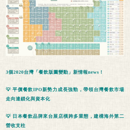
3
個
2020
台灣「餐飲版圖變動」新情報
news
！
💡
平價餐飲
IPO
新勢力成長強勁，帶領台灣餐飲市場
走向連鎖化與資本化
💡
日本餐飲品牌來台展店橫跨多業態，建構海外第二
營收支柱