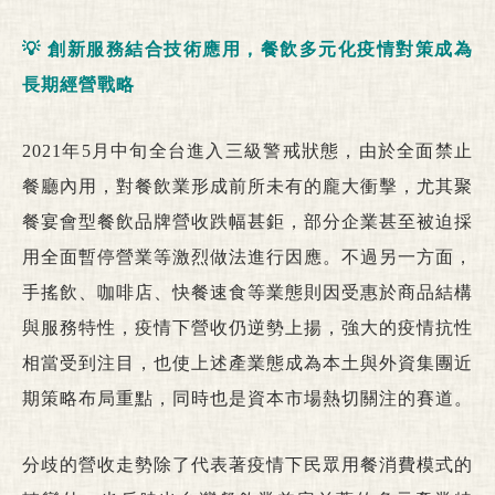
💡
創新服務結合技術應用，餐飲多元化疫情對策成為
長期經營戰略
2021年5月中旬全台進入三級警戒狀態，由於全面禁止
餐廳內用，對餐飲業形成前所未有的龐大衝擊，尤其聚
餐宴會型餐飲品牌營收跌幅甚鉅，部分企業甚至被迫採
用全面暫停營業等激烈做法進行因應。
不過另一方面，
手搖飲、咖啡店、快餐速食等業態則因受惠於商品結構
與服務特性，疫情下營收仍逆勢上揚，強大的疫情抗性
相當受到注目，也使上述產業態成為本土與外資集團近
期策略布局重點，同時也是資本市場熱切關注的賽道。
分歧的營收走勢除了代表著疫情下民眾用餐消費模式的