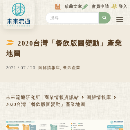
Skip
珍藏文章
會員申請
登入
to
content
Search
...
產業情報
產業數據庫
商圈資料庫
圖解情報庫
關於我們
Locat
2020台灣「餐飲版圖變動」產業
地圖
2021 / 07 / 20
圖解情報庫
,
餐飲產業
未來流通研究所 | 商業情報資訊站
圖解情報庫
2020台灣「餐飲版圖變動」產業地圖