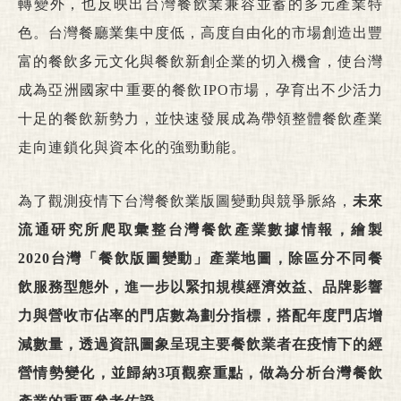
轉變外，也反映出台灣餐飲業兼容並蓄的多元產業特
色。台灣餐廳業集中度低，高度自由化的市場創造出豐
富的餐飲多元文化與餐飲新創企業的切入機會，使台灣
成為亞洲國家中重要的餐飲IPO市場，孕育出不少活力
十足的餐飲新勢力，並快速發展成為帶領整體餐飲產業
走向連鎖化與資本化的強勁動能。
為了觀測疫情下台灣餐飲業版圖變動與競爭脈絡，
未來
流通研究所爬取彙整台灣餐飲產業數據情報，繪製
2020台灣「餐飲版圖變動」產業地圖，除區分不同餐
飲服務型態外，進一步以緊扣規模經濟效益、品牌影響
力與營收市佔率的門店數為劃分指標，搭配年度門店增
減數量，透過資訊圖象呈現主要餐飲業者在疫情下的經
營情勢變化，並歸納3項觀察重點，做為分析台灣餐飲