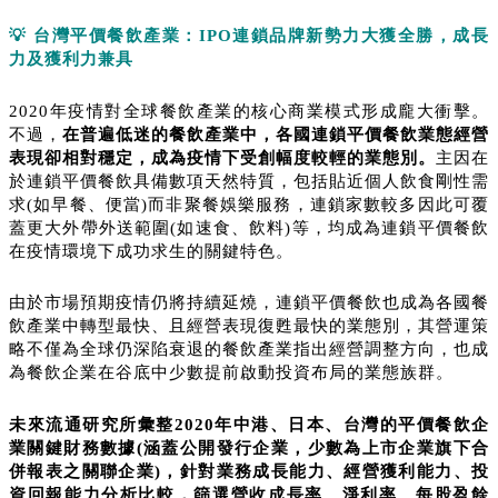
💡
台灣
平價餐飲產業：
IPO
連鎖品牌新勢力大獲全勝，成長
力及獲利力兼具
2020年疫情對全球餐飲產業的核心商業模式形成龐大衝擊。
不過，
在普遍低迷的餐飲產業中，各國
連鎖平價
餐飲業態經營
表現卻相對穩定，成為疫
情下受創
幅度較
輕
的業
態別。
主因在
於連鎖平價餐飲具備數項天然特質，包括貼近個人飲食剛性需
求(如早餐、便當)而非聚餐娛樂服務，連鎖家數較多因此可覆
蓋更大外帶外送範圍(如速食、飲料)等，均成為連鎖平價餐飲
在疫情環境下成功求生的關鍵特色。
由於市場預期疫情仍將持續延燒，連鎖平價餐飲也成為各國餐
飲產業中轉型最快、且經營表現復甦最快的業態別，其營運策
略不僅為全球仍深陷衰退的餐飲產業指出經營調整方向，也成
為餐飲企業在谷底中少數提前啟動投資布局的業態族群。
未來流通研究所彙整2020年中港、日本、台灣的平價餐飲企
業關鍵財務數據(涵蓋公開發行企業，少數為上市企業旗下合
併報表之關聯企業)，針對業務成長能力、經營獲利能力、投
資回報能力分析比較，篩選營收成長率、淨利率、每股盈餘