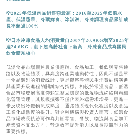
💡
2025
年低溫肉品銷售額最高；
2016
至
2025
年低溫水
產、低溫蔬果、冷藏鮮食、冰淇淋、冷凍調理食品累計成
長率超過
100%
💡日本冷凍食品人均消費量自
2007
年
20.9KG
增至
2025
年
達
24.6KG
，創下超高齡社會下新高，冷凍食品成為國民
飲食體系核心
低溫食品市場橫跨農業供應鏈、食品加工、餐飲與零售通
路以及物流體系，具高度跨產業連動特性，因此不僅是單
一食品類別的消費統計，更是觀察整體民生消費結構演進
與產業升級進程的關鍵綜合指標。相較於常溫食品，低溫
食品市場發展高度仰賴完整且穩定的低溫物流網絡與精細
化營運管理，其規模擴張不僅代表終端需求增長，更進一
步反映出冷鏈物流成熟度、通路體系現代化程度以及食品
工業化成熟度的提升。對金融機構與投資人而言，低溫食
品市場成長軌跡可作為判斷零售、餐飲、物流與食品加工
產業資本支出方向、營運效率提升潛力以及長期競爭力的
重要指標。