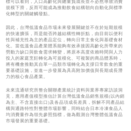
標可以看到，人口高齡化與總量負成長並不必然導致消費
規模下滑，反而可能成為推動飲食結構朝向自動化與標準
化轉型的關鍵觸發點。
因此，台灣低溫食品市場未來發展關鍵並不在於短期規模
的快速擴張，而是能否跨越結構性轉折點，由目前以便利
性與補充性為主的產品定位，轉向日常主食化與基礎食材
化。當低溫食品產業體系能夠有效承接因高齡化所帶來的
勞動力缺口與飲食需求轉變，將原本高度依賴時間與人力
投入的家庭烹飪轉化為可規模化、可複製的商品體系時，
將有機會推動其自單一品類市場轉化為支撐日常飲食的重
要基礎設施，並進一步發展為具高附加價值與長期成長潛
力的核心食品產業。
未來流通研究所整合關聯產業統計資料與業界專家訪談洞
見，應用產值模型推估計算台灣低溫食品銷售規模(以內銷
為主、不含直接出口)及各品項成長差異，拆解不同產品結
構與通路特性對整體市場影響，同時結合日本冷凍食品人
均消費量作為領先參照指標，做為觀測台灣整體低溫食品
市場發展的重要基礎。