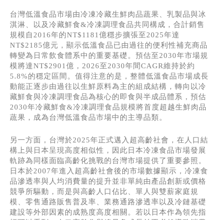
台灣低溫食品市場由冷凍冷藏生鮮肉品蔬果、乳製品與冰
淇淋、以及冷藏鮮食&冷凍調理食品共同構成，合計銷售
規模自2016年的NT$1181億穩步擴張至2025年達
NT$2185億元，顯示低溫食品已由過往的便利性補充商品
轉變為日常飲食體系中的重要基礎。預估至2030年市場規
模將達NT$2901億，2026至2030年間CAGR維持於約
5.8%的穩定區間。值得注意的是，整體低溫食品市場成長
動能正逐步由過往以生鮮原料為主的組成結構，轉向以冷
藏鮮食與冷凍調理食品為核心的即食與半成品體系，預估
2030年冷藏鮮食&冷凍調理食品規模將首度超越生鮮肉品
蔬果，成為台灣低溫食品市場中的主導品類。
另一方面，台灣於2025年正式邁入超高齡社會，在人口結
構上與日本呈現高度相似性，因此日本冷凍食品市場發展
軌跡為同樣面臨高齡化挑戰的台灣市場提供了重要參照。
日本於2007年進入超高齡社會後的市場數據顯示，冷凍食
品滲透率與人均消費量的提升並非單純由產品創新或價格
競爭所驅動，而是與高齡人口佔比、單人與雙薪家庭規
模、零售通路販售普及率、業務通路滲透率以及冷鏈基礎
建設等外部因素的成熟度高度相關。若以日本作為領先指