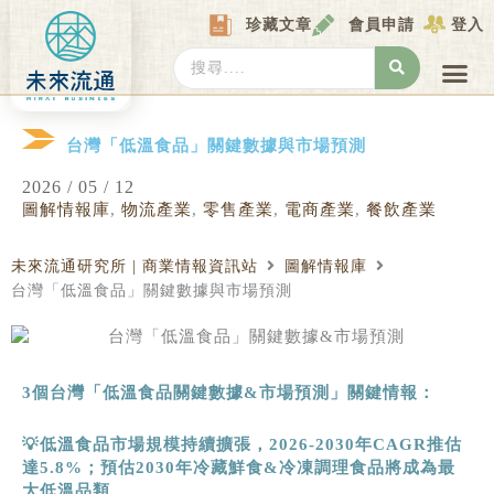
Skip
珍藏文章
會員申請
登入
to
content
Search
...
產業情報
產業數據庫
商圈資料庫
圖解情報庫
關於我們
Locat
台灣「低溫食品」關鍵數據與市場預測
2026 / 05 / 12
圖解情報庫
,
物流產業
,
零售產業
,
電商產業
,
餐飲產業
未來流通研究所 | 商業情報資訊站
圖解情報庫
台灣「低溫食品」關鍵數據與市場預測
3
個台灣「低溫食品關鍵數據
&
市場預測」關鍵情報：
💡低溫食品市場規模持續擴張，
2026-2030
年
CAGR
推估
達
5.8%
；預估
2030
年冷藏鮮食
&
冷凍調理食品將成為最
大低溫品類