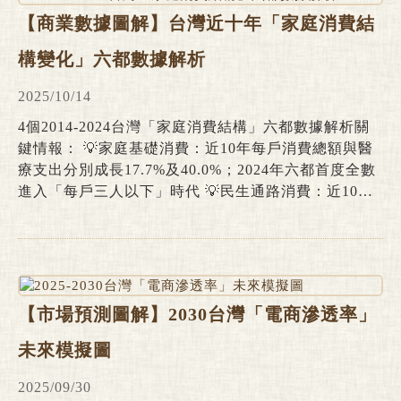
【商業數據圖解】台灣近十年「家庭消費結
構變化」六都數據解析
2025/10/14
4個2014-2024台灣「家庭消費結構」六都數據解析關
鍵情報： 💡家庭基礎消費：近10年每戶消費總額與醫
療支出分別成長17.7%及40.0%；2024年六都首度全數
進入「每戶三人以下」時代 💡民生通路消費：近10年
民生通路消費穩健成長、每戶超市支出額攀升69.8%最
為顯著；2024年每戶超商支出達NT$4.7萬居冠 💡餐飲
&休閒文化消費：近10年每戶休閒文化支出額下滑
19.7%；2024年餐飲住宿消費額躍升45.9%至NT$12.2
萬新高 💡新興經濟消費：台北市與台中市為單身經濟
【市場預測圖解】2030台灣「電商滲透率」
及美麗經濟消費主力；台中市與台南市展現亮眼寵物消
費實力
未來模擬圖
2025/09/30