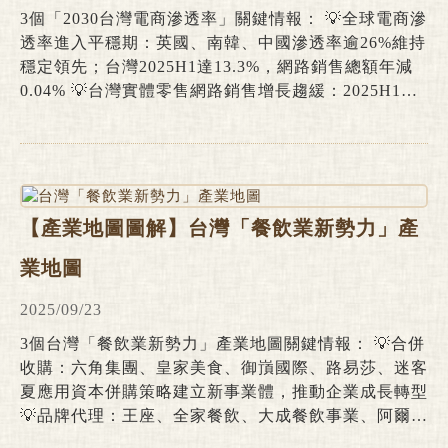
3個「2030台灣電商滲透率」關鍵情報： 💡全球電商滲
透率進入平穩期：英國、南韓、中國滲透率逾26%維持
穩定領先；台灣2025H1達13.3%，網路銷售總額年減
0.04% 💡台灣實體零售網路銷售增長趨緩：2025H1實
體零售網路銷售額年減3.4%，藥妝/服飾/綜合商品/文
教育樂用品成長表現較佳 💡2030年台灣電商產業發展
情境：滲透率增至15%-20%、網路銷售額達NT$8500
億至1兆，2026-2030年CAGR達4.7%-9.9% 全球各國
對於網路購物(電商)產業結構之調查，因所在市場發展
【產業地圖圖解】台灣「餐飲業新勢力」產
模式、政策環境及消費型態差異，分類方式與基準存在
一定差異。依據台灣主管機關及調查單位分類認定，整
業地圖
體網路購物(電商)產業可劃分為三大主要構成部分，包
括：(1)純電子商務業，代表性業者如蝦皮購物、momo
2025/09/23
購物、PChome等；(2)電視購物&直銷業所經營之網路
3個台灣「餐飲業新勢力」產業地圖關鍵情報： 💡合併
銷售業務；以及(3)實體零售業者延伸至線上的銷售業
收購：六角集團、皇家美食、御嵿國際、路易莎、迷客
務，代表性業者如好市多線上購物、全聯小時達&全電
夏應用資本併購策略建立新事業體，推動企業成長轉型
商、統一超商i預購&iOPEN
💡品牌代理：王座、全家餐飲、大成餐飲事業、阿爾法
餐飲，導入海外成熟品牌力與營運模式，降低風險並提