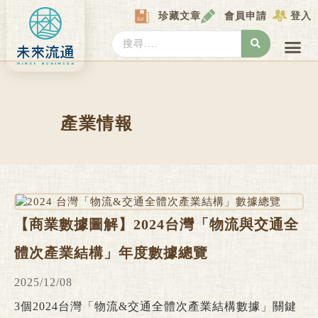
Skip
珍藏文章
會員申請
登入
to
content
Search
...
產業情報
產業數據庫
商圈資料庫
圖解情報庫
關於我們
Locat
產業情報
Page
Page
Page
Page
Page
【商業數據圖解】2024台灣「物流與交通全
體次產業結構」年度數據總覽
2025/12/08
3個2024台灣「物流&交通全體次產業結構數據」關鍵