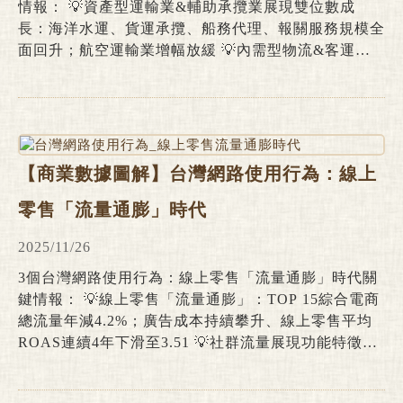
情報： 💡資產型運輸業&輔助承攬業展現雙位數成
長：海洋水運、貨運承攬、船務代理、報關服務規模全
面回升；航空運輸業增幅放緩 💡內需型物流&客運領
域成長分化：倉儲業增長顯著；汽車運輸業、軌道運輸
業、快遞外送業溫和擴張；郵務配送規模持續下跌 💡
產業收支盈虧：整體產業營利率攀升，航空運輸輔助
業、海洋水運、船務代理盈利率顯著提升；公車客運為
唯一虧損業別 物流&交通產業在產業經濟研究領域中
【商業數據圖解】台灣網路使用行為：線上
普遍被視為領先指標(Leading
零售「流量通膨」時代
2025/11/26
3個台灣網路使用行為：線上零售「流量通膨」時代關
鍵情報： 💡線上零售「流量通膨」：TOP 15綜合電商
總流量年減4.2%；廣告成本持續攀升、線上零售平均
ROAS連續4年下滑至3.51 💡社群流量展現功能特徵：
LINE蟬聯使用率冠軍，YT及FB廣告觸及人數逾1700
萬人，IG/TikTok/Threads廣告觸及增幅達雙位數 💡消