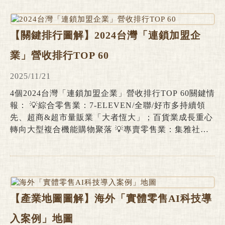
費者網購行為變化：搜尋引擎蟬聯最大資訊檢索管道、
ChatGPT佔比增至24.3%；品牌官網及SNS為購買前主
要造訪標的
【關鍵排行圖解】2024台灣「連鎖加盟企
業」營收排行TOP 60
2025/11/21
4個2024台灣「連鎖加盟企業」營收排行TOP 60關鍵情
報： 💡綜合零售業：7-ELEVEN/全聯/好市多持續領
先、超商&超市量販業「大者恆大」；百貨業成長重心
轉向大型複合機能購物聚落 💡專賣零售業：集雅社營
收逆勢增長，躍升成長指標型3C家電通路；美妝藥局
業鎖定剛需市場，寶雅、大樹、康是美穩健擴張 💡餐
飲服務業：TOP
【產業地圖圖解】海外「實體零售AI科技導
入案例」地圖