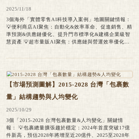
2025/11/18
3個海外「實體零售AI科技導入案例」地圖關鍵情報：
💡便利商店AI聚焦：自動化&效率革命、促進銷售、精
準預測&供應鏈優化、提升門市標準化&建構企業級智
慧資產 💡超市量販AI聚焦：供應鏈與營運效率優化、
門市智慧化與顧客體驗升級、企業級數據資產建構&員
工支援 💡百貨公司&專賣零售AI聚焦：聚焦精細顧客
關係管理與個人化行銷、內部流程自動化、企業決策支
持與知識管理 甫落幕的2025年APEC企業領袖高峰會
指出，人工智慧技術在跨過2023年的技術驗證階段(聚
【市場預測圖解】2015-2028 台灣「包裹數
焦AI技術的基礎知識、可行性與安全性)、2024年的活
用階段(將AI整合進入企業日常營運流程)後，2025年正
量」結構趨勢與人均變化
式進入「實現商業價值」的階段。根據會議報告預估，
至2033年，AI導入零售業所創造的整體經濟效益將高
2025/10/29
達8,000億美元。
3個「2015-2028 台灣包裹數量&人均變化」關鍵情
報： 💡包裹總量擴張趨於穩定：2024年首度突破17億
件新高，預估2028年將增至近20億件、2025至2028年