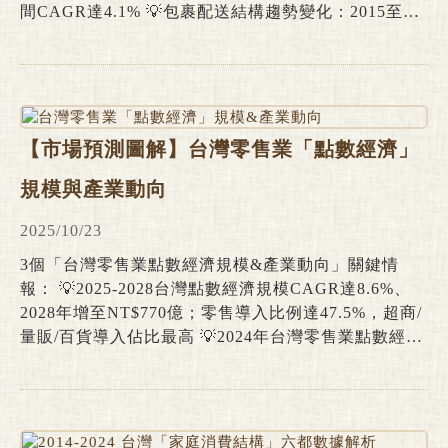
間CAGR達4.1% 💡包裹配送結構趨勢變化：2015至
2024年進口包裹數量翻漲184.9%增幅最高、國內宅配
快遞(含店取)達9.5億件規模最大 💡全球人均包裹數量
指標：2024年中國(123.8件)超越南韓(115.5件)首度奪
冠，英國、日本、台灣皆為高包裹密度市場(70件以上)
「包裹數量」不僅為物流產業運能負載、業務量體與運
【市場預測圖解】台灣零售業「點數經濟」
作效率的量化指標，近年在電商滲透率提升、跨境交易
與即時配送需求快速擴張等趨勢影響下，亦成為衡量內
規模與產業動向
需消費動能、線上線下消費結構變化、以及產業數位化
程度&網路銷售成熟度的重要指標。
2025/10/23
3個「台灣零售業點數經濟規模&產業動向」關鍵情
報： 💡2025-2028台灣點數經濟規模CAGR達8.6%、
2028年增至NT$770億；零售導入比例達47.5%，超商/
量販/百貨導入佔比最高 💡2024年台灣零售業點數經濟
滲透率達1.14%，增長潛力龐大；日本零售業點數經濟
規模達2.78兆日圓、滲透率達1.68% 💡台灣零售業TOP
8「點數經濟圈」：OPENPOINT、FamiPoint、全聯福
利點、HAPPY