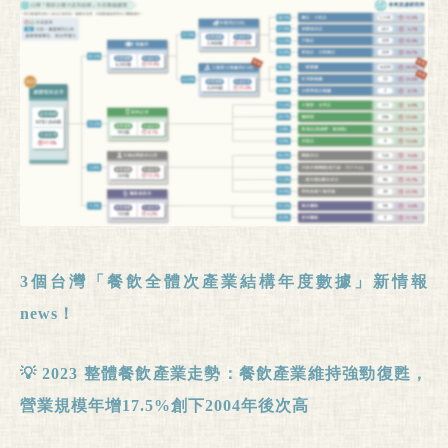
3
個台灣「餐飲全體次產業結構年度數據」新情報
news
！
💡
2023
整體餐飲產業走勢：
餐飲產業維持強勁復甦，
營業規模年增
17.5%
創下
2004
年後次高