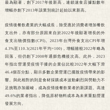
最為顯著，創下2017年後新高，連鎖速食店據點數年
增幅亦創下2013年該業別統計起始以來新高。
疫情後餐飲產業的大幅成長，除受惠於消費者增加餐飲
支出外，亦有部分原因來自於2022年後顯著增長的外
食支出物價指數(CPI)。2023年台灣外食支出CPI年增
4.3%至110.3(2021年平均=100)，增幅雖較2022年略為
回落，但仍創下2008年通膨危機後次高。此外，2023
年指出營運受疫情干擾的企業佔比較2022年大幅下滑
46.4個百分點，顯示多數企業營運已擺脫疫情帶來的影
響。與此相對的則是食材採購成本波動劇烈與勞動力不
足挑戰亦加嚴峻，成為疫情後餐飲業者的新課題。高達
49.6%的業者指出，降低原材物料成本為未來重點營運
發展方向。