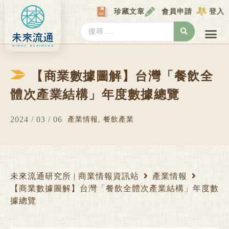
Skip
珍藏文章
會員申請
登入
to
content
Search
...
產業情報
產業數據庫
商圈資料庫
圖解情報庫
關於我們
Locat
【商業數據圖解】台灣「餐飲全
體次產業結構」年度數據總覽
2024 / 03 / 06
產業情報
,
餐飲產業
未來流通研究所 | 商業情報資訊站
產業情報
【商業數據圖解】台灣「餐飲全體次產業結構」年度數
據總覽