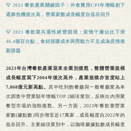
💡
2023
餐飲產業關鍵因子：外食費用
CPI
年增幅創下
通膨危機後次高，營業家數成長幅度自低谷回升
💡
2023
餐飲業共通性經營困境：疫情干擾佔比下滑
46.4
個百分點，食材採購成本與勞動力不足成為疫情後
新課題
2023
年台灣餐飲產業迎來全業別復甦，整體營業規模
成長幅度寫下
2004
年後次高外，產業規模亦首度
站上
7,868
億元新高點。
其中吃到飽餐廳與一般餐廳業為本
次調查中營業額年增幅TOP 2細項業別，反映出內用聚
餐型市場的強勁復甦。另一方面，2023年餐飲業營業
家數(據點數)同步增至近17萬家，成長幅度自2022年的
低谷回升。主要細項業別中，以咖啡廳據點數成長幅度