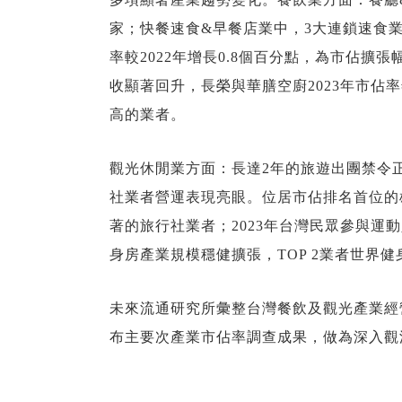
家；快餐速食&早餐店業中，3大連鎖速食
率較2022年增長0.8個百分點，為市佔
收顯著回升，長榮與華膳空廚2023年市
高的業者。
觀光休閒業方面：長達2年的旅遊出團禁令
社業者營運表現亮眼。位居市佔排名首位的
著的旅行社業者；2023年台灣民眾參與
身房產業規模穩健擴張，TOP 2業者世界健
未來流通研究所彙整台灣餐飲及觀光產業經
布主要次產業市佔率調查成果，做為深入觀