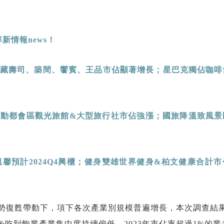
新情報news
！
藏壽司、築間、饗賓、王品市佔顯著增長；星巴克獨佔咖啡
帶動都會區觀光旅館
&
大型旅行社市佔強漲；國旅降溫致風景
溫馨預計
2024Q4
興櫃；健身雙雄世界健身
&
柏文健康合計市
強勢復甦帶動下，項下各次產業別規模普遍增長，本次調查結
吃到飽業產業集中度持續偏低，2023年市佔率超過1%的業