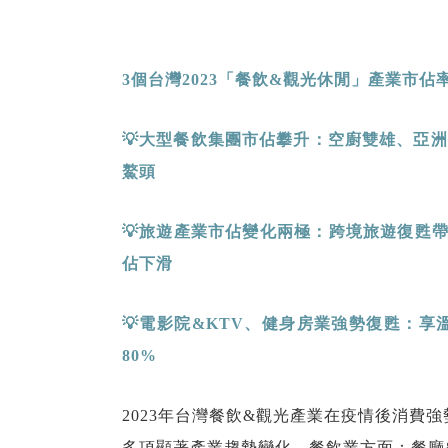
3
個台灣2023
「餐飲&
觀光休閒」產業市佔率
💡
大型餐飲集團市佔攀升：空廚雙雄、亞洲
鰲頭
💡
旅遊產業市佔變化兩極：跨境旅遊復甦
佔下滑
💡
電影院
&KTV
、健身房業強勢復甦：享
80%
2023年台灣餐飲&觀光產業在疫情後消費
多項顯著產業趨勢變化。餐飲業方面：餐廳&