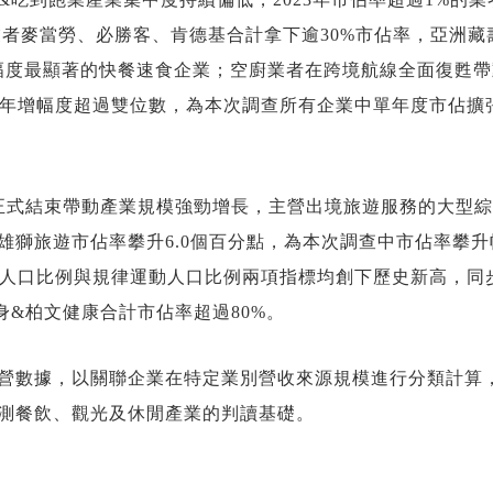
業者麥當勞、必勝客、肯德基合計拿下逾30%市佔率，亞洲藏
擴張幅度最顯著的快餐速食企業；空廚業者在跨境航線全面復甦
佔率年增幅度超過雙位數，為本次調查所有企業中單年度市佔擴
正式結束帶動產業規模強勁增長，主營出境旅遊服務的大型
雄獅旅遊市佔率攀升6.0個百分點，為本次調查中市佔率攀升
運動人口比例與規律運動人口比例兩項指標均創下歷史新高，同
身&柏文健康合計市佔率超過80%。
營數據，以關聯企業在特定業別營收來源規模進行分類計算
測餐飲、觀光及休閒產業的判讀基礎。