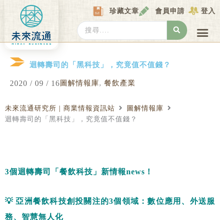
Skip
珍藏文章
會員申請
登入
to
content
Search
...
產業情報
產業數據庫
商圈資料庫
圖解情報庫
關於我們
Locat
迴轉壽司的「黑科技」，究竟值不值錢？
2020 / 09 / 16
圖解情報庫
,
餐飲產業
未來流通研究所 | 商業情報資訊站
圖解情報庫
迴轉壽司的「黑科技」，究竟值不值錢？
3
個迴轉壽司「餐飲科技」新情報
news
！
💡
亞洲餐飲科技創投關注的
3
個領域：數位應用、外送服
務、智慧無人化