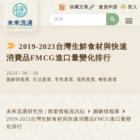
Skip
珍藏文章
會員申請
登入
to
content
Search
...
產業情報
產業數據庫
商圈資料庫
圖解情報庫
關於我們
Locat
2019-2023台灣生鮮食材與快速
消費品FMCG進口量變化排行
2024 / 06 / 18
圖解情報庫
,
生活產業
,
零售產業
,
電商產業
,
餐飲產業
未來流通研究所 | 商業情報資訊站
圖解情報庫
2019-2023台灣生鮮食材與快速消費品FMCG進口量變
化排行