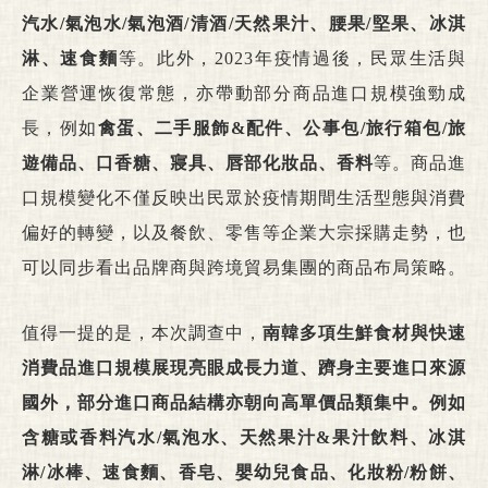
汽水/氣泡水/氣泡酒/清酒/天然果汁、腰果/堅果、冰淇
淋、速食麵
等。此外，2023年疫情過後，民眾生活與
企業營運恢復常態，亦帶動部分商品進口規模強勁成
長，例如
禽蛋、二手服飾&配件、公事包/旅行箱包/旅
遊備品、口香糖、寢具、唇部化妝品、香料
等。商品進
口規模變化不僅反映出民眾於疫情期間生活型態與消費
偏好的轉變，以及餐飲、零售等企業大宗採購走勢，也
可以同步看出品牌商與跨境貿易集團的商品布局策略。
值得一提的是，本次調查中，
南韓多項生鮮食材與快速
消費品進口規模展現亮眼成長力道、躋身主要進口來源
國外，部分進口商品結構亦朝向高單價品類集中。例如
含糖或香料汽水
/
氣泡水、天然果汁&
果汁飲料、冰淇
淋/
冰棒、速食麵、香皂、嬰幼兒食品、化妝粉/
粉餅、