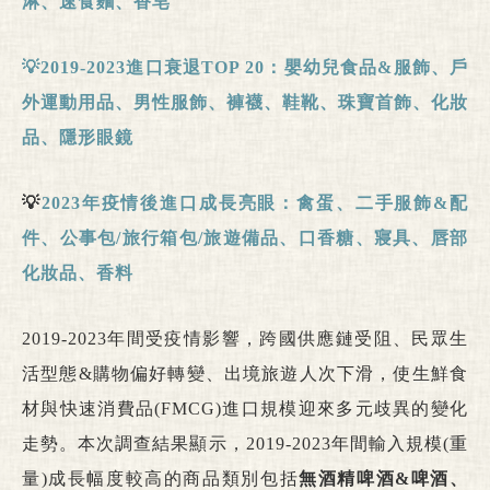
淋、速食麵、香皂
💡2019-2023
進口衰退TOP 20
：嬰幼兒食品&
服飾、戶
外運動用品、男性服飾、褲襪、鞋靴、珠寶首飾、化妝
品、隱形眼鏡
💡
2023
年疫情後進口成長亮眼：禽蛋、二手服飾&
配
件、公事包/
旅行箱包/
旅遊備品、口香糖、寢具、唇部
化妝品、香料
2019-2023年間受疫情影響，跨國供應鏈受阻、民眾生
活型態&購物偏好轉變、出境旅遊人次下滑，使生鮮食
材與快速消費品(FMCG)進口規模迎來多元歧異的變化
走勢。本次調查結果顯示，2019-2023年間輸入規模(重
量)成長幅度較高的商品類別包括
無酒精啤酒&啤酒、