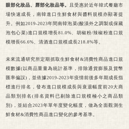
眼部化妝品、唇部化妝品等。
且受惠於近年韓式餐廳市
場快速成長，南韓進口生鮮食材與醬料規模亦顯著提
升。例如2019-2023年間南韓泡菜(酸漬外之調製或保藏
泡包心菜)進口規模增長81.0%、胡椒粉/辣椒粉進口規
模增長66.6%、清酒進口規模成長218.8%等。
未來流通研究所定期抓取生鮮食材&消費性商品進口規
模數據(以商品重量為統計基準，排除通貨膨脹及貨幣
匯率偏誤)，並依據2019-2023年疫情前後多年期成長指
標進行排名，發布進口規模成長與衰退幅度前20大商
品類別排名(排名資料已剔除進口規模極小之商品類
別)，並結合2023年單年度變化幅度，做為全面觀測生
鮮食材&消費性商品進口變化的參考基準。