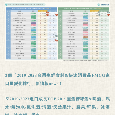
3
個「2019-2023
台灣生鮮食材&
快速消費品FMCG
進
口量變化排行」新情報news
！
💡2019-2023
進口成長TOP 20
：無酒精啤酒&
啤酒、汽
水/
氣泡水/
氣泡酒/
清酒/
天然果汁、腰果/
堅果、冰淇