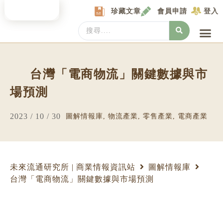
Skip
珍藏文章
會員申請
登入
to
content
Search
...
產業情報
產業數據庫
商圈資料庫
圖解情報庫
關於我們
Locat
台灣「電商物流」關鍵數據與市
場預測
2023 / 10 / 30
圖解情報庫
,
物流產業
,
零售產業
,
電商產業
未來流通研究所 | 商業情報資訊站
圖解情報庫
台灣「電商物流」關鍵數據與市場預測