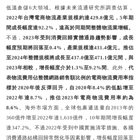
低溫倉儲6大領域。根據未來流通研究所調查估算，
2022年台灣電商物流產業規模約
達
429.8
億元，
5
年期
間成長幅度達
92.2%
，遠高於同期間整體物流業增幅。
不過，
2023
年受到消費回歸實體通路趨勢影響，成長
幅度預期將回落至
0.4%
，產業規模達
431.4
億元。推估
至
2024
年整體規模將成長至
437.0
億至
471.1
億元間，與
2023
年相較
，
增
長
幅度介於
1.3%
至
9.2%
間
。此外，
代
表物流費用佔整體網路銷售額比例的電商物流費用率指
標於
2020
年後反彈回升，自
2020
年
8.4%
的低點增至
2022
年達
8.7%
，推估
2023
年電商物流費用率約為
8.6%
。海外市場方面，全球包裹遞送量自2013年的
360億件增至2022年達1,610億件，10年期間增長幅度
達347.2%。不過2022年受到中國實施清零措施、各國
消費通路結構回歸常態化等因素影響，增長幅度回落至