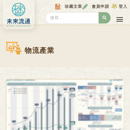
Skip
珍藏文章
會員申請
登入
to
content
Search
...
產業情報
產業數據庫
商圈資料庫
圖解情報庫
關於我們
Locat
物流產業
Page
Page
Page
Page
Page