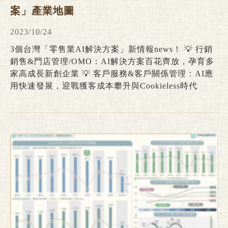
流費用率約為8.6%。海外市場方面，全球包裹遞送量
案」產業地圖
自2013年的360億件增至2022年達1,610億件，10年期
間增長幅度達347.2%。不過2022年受到中國實施清零
2023/10/24
措施、各國消費通路結構回歸常態化等因素影響，增長
3個台灣「零售業AI解決方案」新情報news！ 💡 行銷
幅度回落至1.3%，包裹總量達1,610億件，預期至2028
銷售&門店管理/OMO：AI解決方案百花齊放，孕育多
年全球包裹量將達2,000億至2,250億件。
家高成長新創企業 💡 客戶服務&客戶關係管理：AI應
用快速發展，迎戰獲客成本攀升與Cookieless時代