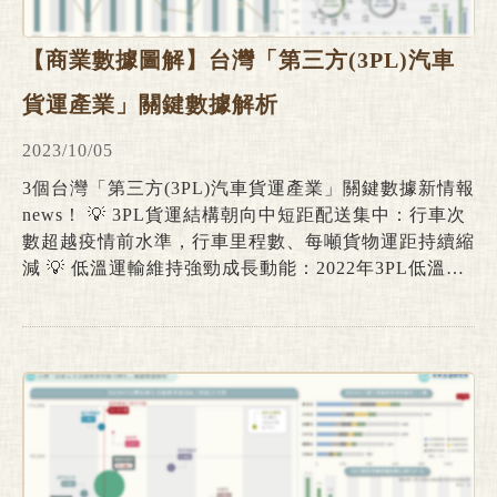
【商業數據圖解】台灣「第三方(3PL)汽車
貨運產業」關鍵數據解析
2023/10/05
3個台灣「第三方(3PL)汽車貨運產業」關鍵數據新情報
news！ 💡 3PL貨運結構朝向中短距配送集中：行車次
數超越疫情前水準，行車里程數、每噸貨物運距持續縮
減 💡 低溫運輸維持強勁成長動能：2022年3PL低溫車
輛數強勢增長，乳製品、蔬菜、肉類加工品為TOP 3載
運品項 💡 2050淨零排放目標下，綠色減碳物流漸受關
注：純電能/油電小貨車數量2022年後顯著攀升