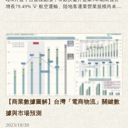
增長79.49% 💡 航空運輸、陸地客運業營業規模尚未完
全復甦，公車客運、空運輔助業持續面臨虧損 💡 汽車
貨運、海洋水運、航空運輸營業支出額最高，海運承
攬、快遞外送、空運承攬支出金額增長幅度最顯著 在
產業經濟研究領域中，物流&交通產業屬於領先指標
(Leading
【商業數據圖解】台灣「電商物流」關鍵數
據與市場預測
2023/10/30