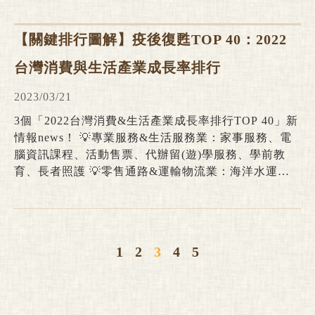
【關鍵排行圖解】疫後復甦TOP 40：2022
台灣消費與生活產業成長率排行
2023/03/21
3個「2022台灣消費&生活產業成長率排行TOP 40」新
情報news！ 💡專業服務&生活服務業：家事服務、電
腦資訊課程、活動售票、代辦留(遊)學服務、學前教
育、長者照護 💡零售通路&運輸物流業：海洋水運、
公路汽車客運、宅配快遞、金銀飾品零售、香水零售、
中古汽車零售 💡休閒娛樂&餐飲住宿業：藝術表演活
動籌辦、電影院、特種娛樂服務、運動活動籌辦、露營
住宿、餐館餐廳
1
2
3
4
5