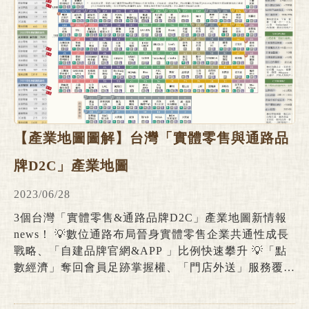
【產業地圖圖解】台灣「實體零售與通路品
牌D2C」產業地圖
2023/06/28
3個台灣「實體零售&通路品牌D2C」產業地圖新情報
news！ 💡數位通路布局晉身實體零售企業共通性成長
戰略、「自建品牌官網&APP 」比例快速攀升 💡「點
數經濟」奪回會員足跡掌握權、「門店外送」服務覆蓋
多元零售業別 💡D2C服務軍火商陣容堅強、系統平台/
數位工具/金流物流整合服務成為零售業轉型基幹