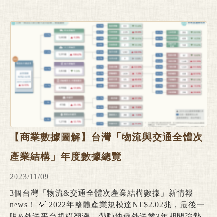
準：台灣大車隊、台鐵復甦最快，捷運體系仍較疫情前
衰退20% 物流&交通產業於疫情期間歷經波動程度遠高
於過往的供需變動衝擊，2022年在管制措施解除、實
體消費景氣復甦等因素影響下，各次產業領域迎來趨勢
相異的復甦回溫及高峰回落。觀測2019-2022年疫情前
後各次產業別市佔率結構與變動，不僅有助於深入了解
個別企業經營表現及整體產業趨勢，同時也能夠做為判
斷各業別是否已走出疫情影響、重回中長期發展脈絡的
參考基礎。
【商業數據圖解】台灣「物流與交通全體次
產業結構」年度數據總覽
2023/11/09
3個台灣「物流&交通全體次產業結構數據」新情報
news！ 💡 2022年整體產業規模達NT$2.02兆，最後一
哩&外送平台規模翻漲，帶動快遞外送業3年期間強勢