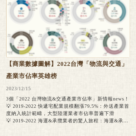
【商業數據圖解】2022台灣「物流與交通」
產業市佔率英雄榜
2023/12/15
3個「2022 台灣物流&交通產業市佔率」新情報news！
💡 2019-2022 快遞宅配業規模翻漲79.5%：外送產業首
度納入統計範疇，大型陸運業者市佔率普遍下滑
💡 2019-2022 海運&承攬業者的驚人旅程：海運&承攬
業3年期間增幅逾100%，疫情後全球海運業景氣回檔
💡 2019-2022 大眾交通運輸&空運業均未達疫情前水