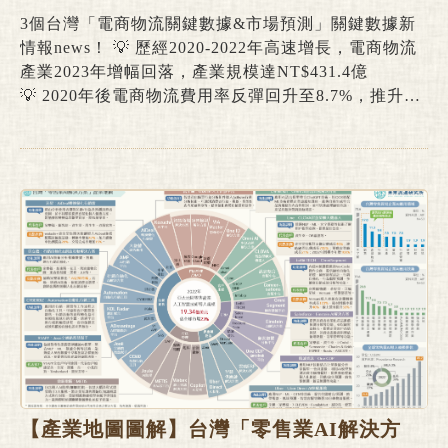
3個台灣「電商物流關鍵數據&市場預測」關鍵數據新
情報news！ 💡 歷經2020-2022年高速增長，電商物流
產業2023年增幅回落，產業規模達NT$431.4億
💡 2020年後電商物流費用率反彈回升至8.7%，推升電
商物流產業規模穩定擴張 💡 2022年全球多數國家包裹
量下滑，中國、美國、日本合計包裹量佔全球包裹總量
比例達87% 電商物流產業依主管機關認定營業項目區
分，劃分為汽車貨運、快遞宅配、郵務包裹、其它快
遞、普通倉儲及低溫倉儲6大領域。根據未來流通研究
所調查估算，2022年台灣電商物流產業規模約達429.8
億元，5年期間成長幅度達92.2%，遠高於同期間整體
物流業增幅。不過，2023年受到消費回歸實體通路趨
勢影響，成長幅度預期將回落至0.4%，產業規模達
431.4億元。推估至2024年整體規模將成長至437.0億至
471.1億元間，與2023年相較，增長幅度介於1.3%至
9.2%間。此外，代表物流費用佔整體網路銷售額比例
的電商物流費用率指標於2020年後反彈回升，自2020
【產業地圖圖解】台灣「零售業AI解決方
年8.4%的低點增至2022年達8.7%，推估2023年電商物