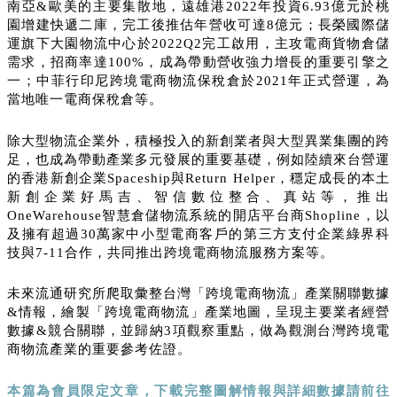
南亞&歐美的主要集散地，遠雄港2022年投資6.93億元於桃
園增建快遞二庫，完工後推估年營收可達8億元；長榮國際儲
運旗下大園物流中心於2022Q2完工啟用，主攻電商貨物倉儲
需求，招商率達100%，成為帶動營收強力增長的重要引擎之
一；中菲行印尼跨境電商物流保稅倉於2021年正式營運，為
當地唯一電商保稅倉等。
除大型物流企業外，積極投入的新創業者與大型異業集團的跨
足，也成為帶動產業多元發展的重要基礎，例如陸續來台營運
的香港新創企業Spaceship與Return Helper，穩定成長的本土
新創企業好馬吉、智信數位整合、真站等，推出
OneWarehouse智慧倉儲物流系統的開店平台商Shopline，以
及擁有超過30萬家中小型電商客戶的第三方支付企業綠界科
技與7-11合作，共同推出跨境電商物流服務方案等。
未來流通研究所爬取彙整台灣「跨境電商物流」產業關聯數據
&情報，繪製「跨境電商物流」產業地圖，呈現主要業者經營
數據&競合關聯，並歸納3項觀察重點，做為觀測台灣跨境電
商物流產業的重要參考佐證。
本篇為會員限定文章，下載完整圖解情報與詳細數據請前往