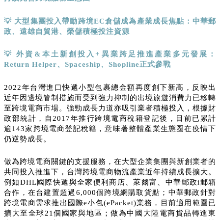
💡
大型集團投入帶動跨境
EC
倉儲成為產業成長焦點：中華郵
政、遠雄自貿港、榮儲積極投注資源
💡
外資
&
本土新創投入
+
異業跨足推進產業多元發展：
Return Helper
、
Spaceship
、
Shopline
正式參戰
2022年台灣進口快遞小型包裹總金額再度創下新高，反映出
近年因邊境管制措施而受到強力抑制的出境旅遊消費力已移轉
至跨境電商市場。強勁成長力道亦吸引業者積極投入，根據財
政部統計，自2017年推行跨境電商稅籍登記後，目前已累計
逾143家跨境電商登記稅籍，意味著整體產業生態圈在疫情下
仍逆勢成長。
做為跨境電商關鍵的支援服務，在大型企業集團與新創業者的
共同投入推進下，台灣跨境電商物流產業近年持續成長擴大。
例如DHL國際快遞與全家便利商店、萊爾富、中華郵政i郵箱
合作，在台建置超過6,000個跨境網購取貨點；中華郵政針對
跨境電商需求推出國際e小包(ePacket)業務，目前適用範圍已
擴大至全球21個國家與地區；做為中國大陸電商貨品轉進東