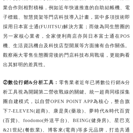
業合作則相對積極，例如近年快速推進的自助結帳機、電
子標籤、智慧貨架等門店科技導入計畫，當中多項技術即
採用日本富士通(FUJITSU)解決方案；而做為同生態圈的
另一家核心業者，全家便利商店亦與日本富士通在POS
機、生活資訊機台及科技店型開展等方面擁有合作關係。
觀察兩大零售生態圈背後的門店科技布局戰場，更能夠看
出其鮮明的差異性。
②數位行銷&分析工具：
零售業者近年已將數位行銷&分
析工具視為開闢第二營收戰線的關鍵。統一超商同樣採集
團自建模式，以自營OPEN POINT APP為核心，整合旗
下7-ELEVEN(超商)、康是美(藥妝)、夢時代&時代百貨
(百貨)、foodomo(外送平台)、BEING(健身房)、星巴克
&21世紀(餐飲業)、博客來(電商)等多元品牌，打造共通