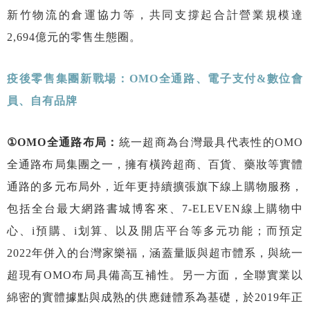
新竹物流的倉運協力等，共同支撐起合計營業規模達
2,694億元的零售生態圈。
疫後零售集團新戰場：
OMO
全通路、電子支付
&
數位會
員、自有品牌
①OMO
全通路布局：
統一超商為台灣最具代表性的OMO
全通路布局集團之一，擁有橫跨超商、百貨、藥妝等實體
通路的多元布局外，近年更持續擴張旗下線上購物服務，
包括全台最大網路書城博客來、7-ELEVEN線上購物中
心、i預購、i划算、以及開店平台等多元功能；而預定
2022年併入的台灣家樂福，涵蓋量販與超市體系，與統一
超現有OMO布局具備高互補性。另一方面，全聯實業以
綿密的實體據點與成熟的供應鏈體系為基礎，於2019年正