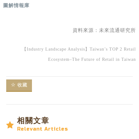
圖解情報庫
資料來源：
未來流通研究所
【Industry Landscape Analysis】Taiwan’s TOP 2 Retail
Ecosystem–The Future of Retail in Taiwan
收藏
相關文章
Relevant Articles