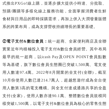
式推出PXGo!線上購，並逐步擴大提供小時達、分批取、
預購/團購等多樣化線上服務功能，全面掌握消費者生鮮
食材與日用品的即時採購需求，再加上併入大潤發量販體
系的跨業布局，成為支撐營收持續增長的重要基礎。
②電子支付&數位會員：
統一超商、全家便利商店及全聯
實業近年均積極投入電子支付&數位會員經營。其中布局
最早的統一超商，以icash Pay及OPEN POINT會員點數
等為基礎，旗下數位會員生態圈已突破1,500萬、電支使
用人數達97.4萬。2022年8月開業的全支付(全聯)，截至
10月份使用人數已達214.7萬人，超越悠遊付成為全台使
用人數第3高的電支機構。與全支付達成通路共享的全盈
支付(全家)，使用人數亦達90.1萬、整體數位會員規模同
樣突破1,500萬，以電子支付&數位會員為核心的零售生態