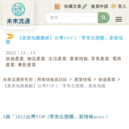
Skip
珍藏文章
會員申請
登入
to
content
Search
...
產業情報
產業數據庫
商圈資料庫
圖解情報庫
關於我們
Locat
【產業地圖圖解】台灣TOP 2「零售生態圈」產業地
圖
2022 / 12 / 13
旅遊產業
,
物流產業
,
生活產業
,
產業情報
,
零售產業
,
電商
產業
,
餐飲產業
未來流通研究所 | 商業情報資訊站
產業情報
旅遊產業
【產業地圖圖解】台灣TOP 2「零售生態圈」產業地圖
3
個「2022台灣TOP 2零售生態圈」新情報news！