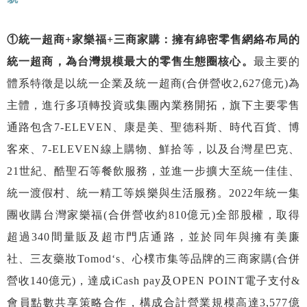
①統一超商+家樂福+三商家購：擁有綿密零售網絡布局的
統一超商，為台灣規模最大的零售生態圈核心。
最主要的
體系特徵是以統一企業及統一超商(合併營收2,627億元)為
主體，進行多項轉投資或集團內業務開拓，旗下主要零售
通路包含7-ELEVEN、康是美、聖德科斯、時代百貨、博
客來、7-ELEVEN線上購物、鮮拾等，以及台灣星巴克、
21世紀、酷聖石等餐飲服務，並進一步擴大至統一佳佳、
統一渡假村、統一精工等娛樂與生活服務。2022年統一集
團收購台灣家樂福(合併營收約810億元)全部股權，取得
超過340間量販及超市門店通路，並於同年與擁有美廉
社、三友藥妝Tomod‘s、心樸市集等品牌的三商家購(合併
營收140億元)，達成iCash pay及OPEN POINT電子支付&
會員點數共享策略合作，構成合計營業規模高達3,577億