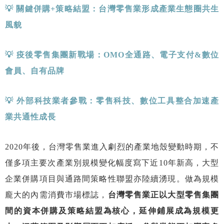
💡
關鍵併購
+
策略結盟：台灣零售業形成產業生態圈共生
風貌
💡
疫後零售集團新戰場：
OMO
全通路、電子支付
&
數位
會員、自有品牌
💡
外部科技業者參戰：零售科技、數位工具整合加速產
業共通性成長
2020年後，台灣零售業進入劇烈的產業地殼變動時期，不
僅多項主要次產業別規模變化幅度寫下近10年新高，大型
企業併購項目與通路間策略性聯盟亦陸續湧現。做為規模
龐大的內需消費市場標誌，
台灣零售業正以大型零售集團
間的資本併購及策略結盟為核心，延伸鋪展成為規模更