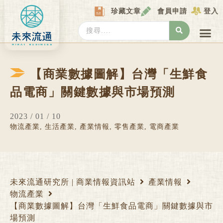
Skip
珍藏文章
會員申請
登入
to
content
Search
...
產業情報
產業數據庫
商圈資料庫
圖解情報庫
關於我們
Locat
【商業數據圖解】台灣「生鮮食
品電商」關鍵數據與市場預測
2023 / 01 / 10
物流產業
,
生活產業
,
產業情報
,
零售產業
,
電商產業
未來流通研究所 | 商業情報資訊站
產業情報
物流產業
【商業數據圖解】台灣「生鮮食品電商」關鍵數據與市
場預測