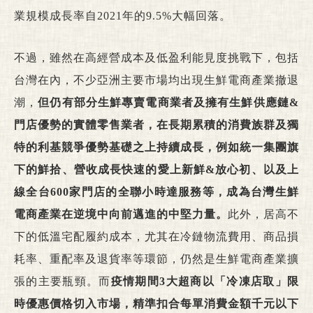
業規模成長率自2021年的9.5%大幅回落。
不過，雖然在高經營成本及低盈利能見度挑戰下，包括
台灣在內，不少亞洲主要市場均出現生鮮電商產業撤退
潮，
但仍有部分生鮮專賣電商業者及擁有生鮮供應鏈
&
門店優勢的實體零售業者，在長期累積的消費族群及獨
特的利基競爭優勢基礎之上持續成長，例如統一集團旗
下的鮮拾、營收成長快速的愛上新鮮
&
放心初、以及上
線全台
600
家門店的全聯小時達服務等，成為台灣生鮮
電商產業在逆境中向前邁進的中堅力量。
此外，居高不
下的低溫宅配履約成本，尤其在冷鏈物流費用、商品損
耗率、重配率及退貨率等環節，仍然是生鮮電商產業擴
張的主要瓶頸。而
疫情期間
3
大超商以「冷凍店取」限
時優惠價格切入市場，精準扣合每單消費金額千元以下