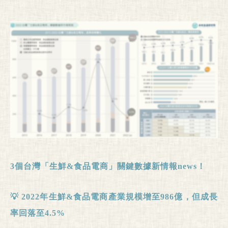
3
個台灣「生鮮
&
食品電商」關鍵數據新情報
news
！
💡
2022
年
生鮮
&
食品電商產業規模增
至
986
億，但成長
率回落至
4.5%