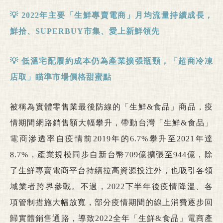
💡
2022
年主要「生鮮專賣電商」月均流量持續成長，
鮮拾、
SUPERBUY
市集、愛上新鮮領先
💡
低溫
宅配履約成本仍為產業擴張瓶頸，「超商冷凍
店取」瞄準市場價格甜蜜點
被稱為實體零售業最後防線的「生鮮&食品」商品，疫
情期間網路銷售額大幅攀升，帶動台灣「生鮮&食品」
電商滲透率自疫情前2019年的6.7%攀升至2021年達
8.7%，產業規模同步自新台幣709億擴張至944億，除
了生鮮專賣電商平台持續拉高資源投注外，也吸引各領
域業者跨界參戰。不過，2022下半年後疫情降溫、各
項管制措施大幅放寬，部分疫情期間的線上消費逐步回
歸實體銷售通路，導致2022全年「生鮮&食品」電商產