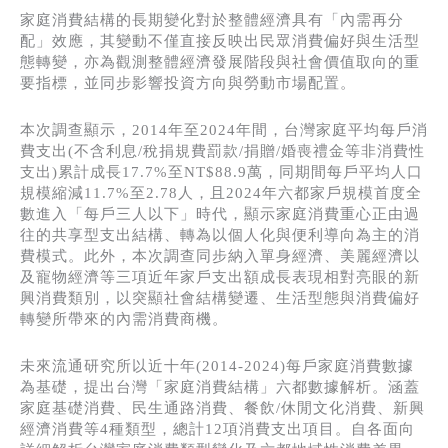
家庭消費結構的長期變化對於整體經濟具有「內需再分
配」效應，其變動不僅直接反映出民眾消費偏好與生活型
態轉變，亦為觀測整體經濟發展階段與社會價值取向的重
要指標，並同步影響投資方向與勞動市場配置。
本次調查顯示，2014年至2024年間，台灣家庭平均每戶消
費支出(不含利息/稅捐規費罰款/捐贈/婚喪禮金等非消費性
支出)累計成長17.7%至NT$88.9萬，同期間每戶平均人口
規模縮減11.7%至2.78人，且2024年六都家戶規模首度全
數進入「每戶三人以下」時代，顯示家庭消費重心正由過
往的共享型支出結構、轉為以個人化與便利導向為主的消
費模式。此外，本次調查同步納入單身經濟、美麗經濟以
及寵物經濟等三項近年家戶支出額成長表現相對亮眼的新
興消費類別，以突顯社會結構變遷、生活型態與消費偏好
轉變所帶來的內需消費商機。
未來流通研究所以近十年(2014-2024)每戶家庭消費數據
為基礎，提出台灣「家庭消費結構」六都數據解析。涵蓋
家庭基礎消費、民生通路消費、餐飲/休閒文化消費、新興
經濟消費等4種類型，總計12項消費支出項目。自各面向