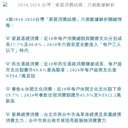
4
個
2014-2024
台灣「家庭消費結構」六都數據解析關鍵情
報：
💡 家庭基礎消費：近
10
年每戶消費總額與醫療支出分別成
長
17.7%
及
40.0%
；
2024
年六都首度全數進入「每戶三人
以下」時代
💡 民生通路消費：近
10
年民生通路消費穩健成長、每戶超
市支出額攀升
69.8%
最為顯著；
2024
年每戶超商支出達
NT$4.7
萬居冠
💡 餐飲
&
休閒文化消費：近
10
年每戶休閒文化支出額下滑
19.7%
；
2024
年餐飲住宿消費額躍升
45.9%
至
NT$12.2
萬
新高
💡 新興經濟消費：台北市與台中市為單身經濟及美麗經濟
消費主力；台中市與台南市展現亮眼寵物消費實力