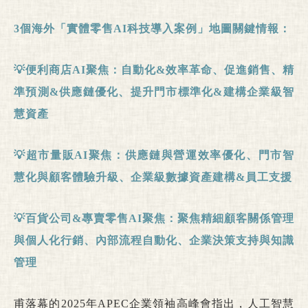
3
個海外「實體零售AI
科技導入案例」地圖關鍵情報：
💡
便利商店AI
聚焦：自動化&
效率革命、促進銷售、精
準預測&
供應鏈優化、提升門市標準化&
建構企業級智
慧資產
💡
超市量販AI
聚焦：供應鏈與營運效率優化、門市智
慧化與顧客體驗升級、企業級數據資產建構&
員工支援
💡
百貨公司&
專賣零售AI
聚焦：聚焦精細顧客關係管理
與個人化行銷、內部流程自動化、企業決策支持與知識
管理
甫落幕的2025年APEC企業領袖高峰會指出，人工智慧