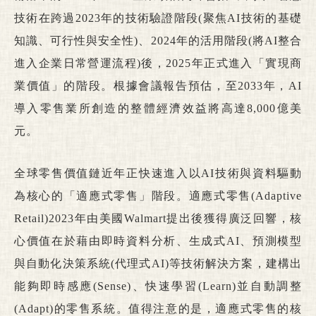
技術在跨過2023年的技術驗證階段(聚焦AI技術的基礎
知識、可行性與安全性)、2024年的活用階段(將AI整合
進入企業日常營運流程)後，2025年正式進入「實現商
業價值」的階段。根據會議報告預估，至2033年，AI
導入零售業所創造的整體經濟效益將高達8,000億美
元。
全球零售價值鏈近年正快速進入以AI技術與資料驅動
為核心的「適應式零售」階段。適應式零售(Adaptive
Retail)2023年由美國Walmart提出後獲得廣泛回響，核
心價值在於藉由即時資料分析、生成式AI、預測模型
與自動化決策系統(代理式AI)等技術解決方案，建構出
能夠即時感應(Sense)、快速學習(Learn)並自動調整
(Adapt)的零售系統。值得注意的是，適應式零售的核