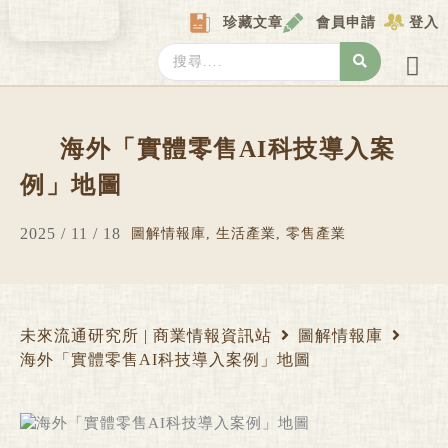
Skip
珍藏文章
會員申請
登入
to
content
Search
...
產業情報
產業數據庫
商圈資料庫
圖解情報庫
關於我們
Locat
海外「實體零售AI科技導入案
例」地圖
2025 / 11 / 18
圖解情報庫
,
生活產業
,
零售產業
未來流通研究所 | 商業情報資訊站
圖解情報庫
海外「實體零售AI科技導入案例」地圖