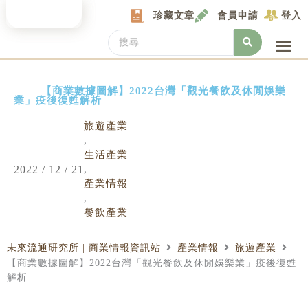
Skip
珍藏文章
會員申請
登入
to
content
Search
...
產業情報
產業數據庫
商圈資料庫
圖解情報庫
關於我們
Locat
【商業數據圖解】2022台灣「觀光餐飲及休閒娛樂
業」疫後復甦解析
旅遊產業
,
生活產業
2022 / 12 / 21
,
產業情報
,
餐飲產業
未來流通研究所 | 商業情報資訊站
產業情報
旅遊產業
【商業數據圖解】2022台灣「觀光餐飲及休閒娛樂業」疫後復甦
解析