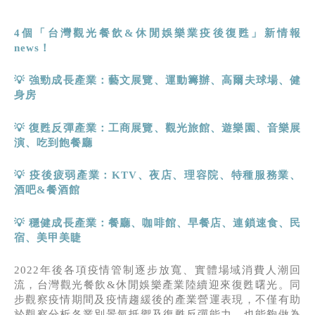
4
個「台灣觀光餐飲
&
休閒娛樂業疫後復甦」新情報
news
！
💡
強勁成長產業：藝文展覽、運動籌辦、高爾夫球場、健
身房
💡
復甦反彈
產業：工商展覽、觀光旅館、遊樂園、音樂展
演、吃到飽餐廳
💡
疫後疲弱
產業
：
KTV
、夜店、理容院、特種服務業、
酒吧
&
餐酒館
💡
穩健成長
產業：
餐廳、咖啡館、早餐店、連鎖速食、民
宿、美甲美睫
2022年後各項疫情管制逐步放寬、實體場域消費人潮回
流，台灣觀光餐飲&休閒娛樂產業陸續迎來復甦曙光。同
步觀察疫情期間及疫情趨緩後的產業營運表現，不僅有助
於觀察分析各業別景氣抵禦及復甦反彈能力，也能夠做為