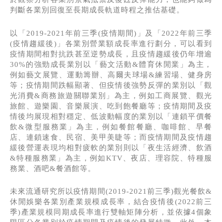
判斷各業別回復至長期成長軌道時程之推估基礎。
以「2019-2021年前三季(疫情期間)」及「2022年前三季
(疫情趨緩後)」各業別營業額成長率進行劃分，可以看到
疫情期間相對抗跌甚至逆勢成長，且疫情趨緩後仍年增逾
30%的強勁成長業別以「藝文活動&體育休閒業」為主，
例如藝文展覽、運動籌辦、高爾夫球場&練習場、健身房
等；疫情期間跌幅顯著、但疫情後強勢反彈的業別以「觀
光消費&商務旅遊關聯業別」為主，例如工商展覽、觀光
旅館、遊樂園、音樂展演、吃到飽餐廳等；疫情期間及疫
情後均展現相對穩定、低波動幅度的業別以「連鎖平價餐
飲&微型服務業」為主，例如餐館餐廳、咖啡館、早餐
店、連鎖速食、民宿、美甲美睫等；而疫情期間及疫情趨
緩後營運表現均相對疲軟的業別則以「夜生活經濟、飲酒
&特種服務業」為主，例如KTV、夜店、理容院、特種服
務業、酒吧&餐酒館等。
未來流通研究所以疫情期間(2019-2021前三季)觀光餐飲&
休閒娛樂各業別產業規模成長率，結合疫情後(2022前三
季)產業規模同期成長率進行雙軸矩陣分析，並依據4個象