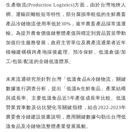
生產物流(Production Logistics)方面，由於台灣地狹人
稠、運輸距離較短等特性，部分腐損率較低的生鮮農畜
產品冷鏈物流使用率低於30%，逾半農畜產品採常溫運
輸。為提升農食價值鏈整體產值與穩定到貨品質並帶動
加值衍生服務發展，政府主管單位及農產流通業者近年
積極建構橫跨產地採後處理、預冷保鮮、低溫倉儲/加
工/包裝/配送的全鏈低溫體系。
未來流通研究所針對台灣「低溫食品&冷鏈物流」關鍵
數據進行調查分析，提出「低溫&生鮮食品」產業結構
與成長率、主要低溫食品近5年產值成長率比較、低溫
營業貨車數及佔比變化等關鍵指標，結合2022-2023年
農委會冷鏈建設規畫說明，應用關鍵數據勾勒出台灣低
溫食品及冷鏈物流整體產業發展風貌。