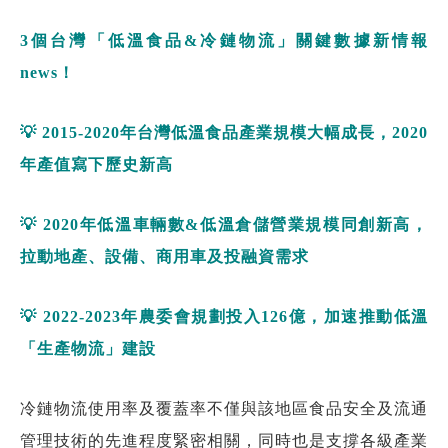
3
個台灣「低溫食品
&
冷鏈物流」關鍵數據新情報
news
！
💡
2015-2020
年台灣
低溫食品產業規模大幅成長
，
2020
年產值寫下
歷史新高
💡
2020
年低溫車輛數
&
低溫倉儲營業規模同創新高，
拉動地產、設備、商用車及投融資需求
💡
2022-2023
年農委會規劃投入
126
億，加速推動低溫
「生產物流」建設
冷鏈物流使用率及覆蓋率不僅與該地區食品安全及流通
管理技術的先進程度緊密相關，同時也是支撐各級產業