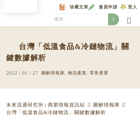
Skip
珍藏文章
會員申請
登入
to
content
Search
...
產業情報
產業數據庫
商圈資料庫
圖解情報庫
關於我們
Locat
台灣「低溫食品&冷鏈物流」關
鍵數據解析
2022 / 01 / 27
圖解情報庫
,
物流產業
,
零售產業
未來流通研究所 | 商業情報資訊站
圖解情報庫
台灣「低溫食品&冷鏈物流」關鍵數據解析