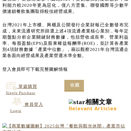
利能力較2020年更為惡化，僅八方雲集、聯發國際等少數平
價連鎖餐飲集團取得較佳經營成果。
台灣2021年上市櫃、興櫃及公開發行企業財報已全數發布完
成，未來流通研究所篩選上述4項流通產業核心業別，每年定
期盤點分析企業關鍵財務數據，包括營收成長率、營業利益
率、每股盈餘(EPS)及股東權益報酬率(ROE)，並計算各產業
別4項財務數據「產業中位數」，藉以觀察2021年台灣流通企
業各面向經營成果及產業營運水準全貌。
登入會員即可下載完整圖解情報
收藏
單篇購買
Single Purchase
相關文章
會員登入
Relevant Articles
Login