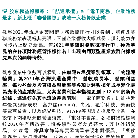
💡
股東權益報酬率：「航運承攬」
&
「電子商務」企業進榜
最多，新上櫃「聯發國際」成唯一入榜餐飲企業
觀察2021年流通企業關鍵財務數據排行可以看到，航運及關
聯服務業表現極其亮眼，不僅企業營收大幅成長，獲利能力亦
同步站上歷史新高。使
2021
年關鍵財務數據排行中，極為罕
見的在各項財務經營指標排名
上出現
由同類型產業族群佔據領
先席次的獨特情勢。
觀察產業中位數可以看到，
由航運
&
承攬業別領軍，「物流運
輸業」為
2021
年台灣流通產業中，營收成長率、營業利益
率、每股盈餘及股東權益報酬率等各項財務數據年成長變化最
為亮眼的產業類型
。尤其營業
利益率指標更創下
12.0%
的新高
紀錄，遙遙領先其他流通產業表現。
「電子商務業」則維持近
年優異經營表現，富邦媒(momo)、尚凡、數字科技、美而快
等電商業者，以及綠界科技、91APP等周邊支援服務企業，在
疫情下均獲取亮眼營運績效。「批發零售業」各項財務指標均
較2020年有所改善，惟各類型業者差異甚大，其中外銷貿
易、3C家電、家具家飾等專賣零售業表現相對優異。「餐飲
服務業」受疫情衝擊，成為2021年受創最深的產業族群，獲