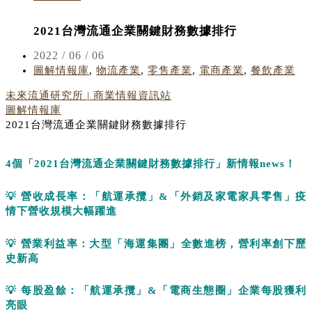
2021台灣流通企業關鍵財務數據排行
2022 / 06 / 06
圖解情報庫
,
物流產業
,
零售產業
,
電商產業
,
餐飲產業
未來流通研究所 | 商業情報資訊站
圖解情報庫
2021台灣流通企業關鍵財務數據排行
4
個「
2021
台灣流通企業關鍵財務數據排行」新情報
news
！
💡
營收成長率：「航運承攬」
&
「外銷及家電家具零售」疫
情下營收規模大幅躍進
💡
營業利益率：大型「海運集團」全數進榜，營利率創下歷
史新高
💡
每股盈餘：「航運承攬」
&
「電商生態圈」企業每股獲利
亮眼