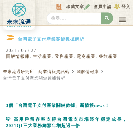
Skip
珍藏文章
會員申請
登入
to
content
Search
...
產業情報
產業數據庫
商圈資料庫
圖解情報庫
關於我們
Locat
台灣電子支付產業關鍵數據解析
2021 / 05 / 27
圖解情報庫
,
生活產業
,
零售產業
,
電商產業
,
餐飲產業
未來流通研究所 | 商業情報資訊站
圖解情報庫
台灣電子支付產業關鍵數據解析
3
個「台灣電子支付產業關鍵數據」新情報
news
！
💡
高用戶留存率支撐台灣電支市場逐年穩定成長，
2021Q1
三大業務總額年增
超過一倍