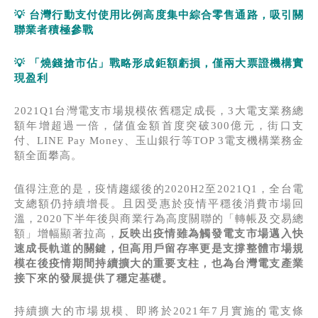
💡
台灣行動支付
使用比例高度集中綜合零售通路，吸引關
聯業者積極參戰
💡
「燒錢搶市佔」戰略形成鉅額虧損，僅兩大票證機構實
現盈利
2021Q1台灣電支市場規模依舊穩定成長，3大電支業務總
額年增超過一倍，儲值金額首度突破300億元，街口支
付、LINE Pay Money、玉山銀行等TOP 3電支機構業務金
額全面攀高。
值得注意的是，疫情趨緩後的2020H2至2021Q1，全台電
支總額仍持續增長。且因受惠於疫情平穩後消費市場回
溫，2020下半年後與商業行為高度關聯的「轉帳及交易總
額」增幅顯著拉高，
反映出疫情雖為觸發電支市場邁入快
速成長軌道的關鍵，但高用戶留存率更是支撐整體市場規
模在後疫情期間
持續擴大的
重要支柱，也
為台灣
電支
產業
接下來的發展
提供了
穩定基礎
。
持續擴大的市場規模、即將於2021年7月實施的電支條