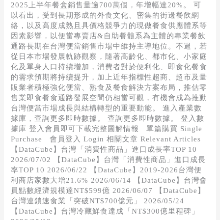
2025上半年餐盒銷售量逾700萬個，年增幅達20%。 可
以看出，受到長期形成的外食文化、密集的街邊餐飲網
絡，以及高度成熟且具價格競爭力的現做餐食供應體系等
因素影響，以便當專賣店&自助餐體系為主體的專業餐飲
通路長期在台灣便當銷售市場中維持主導地位。不過，若
從日本市場發展軌跡觀察，隨著高齡化、都市化、小家庭
化及單身人口持續增加，消費者對於便利化、即食化餐食
的需求預期將持續提升，加上近年指標性超商、超市及量
販業者積極強化便當、熟食及餐食解決方案布局，推估零
售業即食餐食通路發展空間仍相當可觀，有機會成為推動
台灣便當市場成長與結構轉型的重要動能。 進入產業數
據庫，查詢更多即時數據。 查詢更多即時數據。 登入數
據庫 登入會員即可下載完整圖解情報 單篇購買 Single
Purchase 會員登入 Login 相關文章 Relevant Articles
【DataCube】台灣「消費性商品」進口成長率TOP 10
2026/07/02 【DataCube】台灣「消費性商品」進口成長
率TOP 10 2026/06/22 【DataCube】2019-2026台灣便
利商店家數大增21.6% 2026/06/14 【DataCube】台灣會
員點數經濟規模達NT$599億 2026/06/07 【DataCube】
台灣連鎖速食業「突破NT$700億元」 2026/05/24
【DataCube】台灣冷藏鮮食達成「NT$300億里程碑」