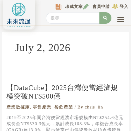
Skip
珍藏文章
會員申請
登入
to
content
Search
...
產業情報
產業數據庫
商圈資料庫
圖解情報庫
關於我們
Locat
July 2, 2026
【DataCube】
2025
台
【DataCube】2025台灣便當經濟規
灣
模突破NT$500億
便
當
產業數據庫
,
零售產業
,
餐飲產業
/ By
chris_lin
經
濟
2019至2025年間台灣便當經濟市場規模由NT$254.6億元
規
成長至NT$530.3億元，累計成長108.3%，年複合成長率
模
(CAGR)達13.0%，顯示便當已由傳統餐飲品項逐步發展