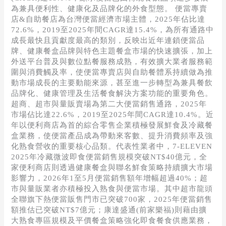
突
為兼具便利性、健康化及品牌化的外食型態。 便當專賣
破
店&自助餐店為台灣便當經濟市場主體，2025年佔比達
NT$500
72.6%，2019至2025年間CAGR達15.4%，為所有通路中
億
成長最快且貢獻度最高的類別，反映出近年連鎖便當品
牌、健康餐盒品牌與特色主題餐盒市場的快速擴張，加上
外送平台普及與數位點餐服務成熟，有效擴大業者服務範
圍與消費觸及率，使便當專賣店與自助餐體系持續做為推
動市場成長的主要動能來源，甚至進一步轉型為兼具餐飲
品牌化、健康管理及生活餐食解決方案功能的重要角色。
超商、超市與量販賣場為第二大便當銷售通路，2025年
市場佔比達22.6%，2019至2025年間CAGR達10.4%。近
年以便利商店為首的綜合零售企業積極發展鮮食及冷藏餐
盒業務，使便當產品成為帶動來客數、提升消費頻率及強
化熟食營收的重要核心品類。代表性業者中，7-ELEVEN
2025年冷藏微波即食便當銷售規模突破NT$40億元，全
家便利商店則透過健康餐盒與聯名鮮食策略持續擴大市場
影響力，2026年1至5月便當銷售額年增幅超過40%；超
市與量販業者亦積極投入熟食與便當市場。其中超市龍頭
全聯旗下熱便當販售門市已突破700家，2025年便當銷售
額推估已突破NT$7億元；康達盛通(前家樂福)則藉由擴
大熟食專區規模及平價餐盒策略強化即食餐食供應業務，