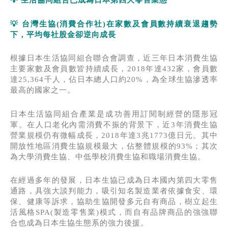
💡 生活協同組合已成為日本第四大零售業態
💡 台灣生協(消費合作社)在家數及會員數持續衰退趨勢
下，平均每社股金卻逆向成長
根據日本生活協同組合聯合會調查，近三年日本消費生協
主要家數及會員數皆持續成長，2018年達432家，會員數
達25,364千人，佔日本總人口約20%，為全球生協滲透率
最高的國家之一。
日本生活協同組合產業是成功善用訂閱制經營的隱形冠
軍。在人口老化內需消費不振的背景下，近3年消費生協
營業規模仍有微幅成長，2018年達3兆1773億日元。其中
開放性地區消費生協規模最大，佔整體規模的93%；其次
為大學消費生協、中低學校消費生協和職場消費生協。
在經過多年的發展，日本生協已成為日本國內第四大零售
通路，具強大談判能力，吸引知名製造業者依據食安、環
保、健康等訴求，協助生協開發多元自有商品，樹立起生
活風格SPA(製造零售業)模式，而自有品牌商品的強強聯
合也成為日本生協生態系的強力後援。