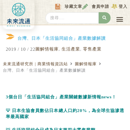
Skip
珍藏文章
會員申請
登入
to
content
Search
...
產業情報
產業數據庫
商圈資料庫
圖解情報庫
關於我們
Locat
台灣、日本「生活協同組合」產業數據解讀
2019 / 10 / 22
圖解情報庫
,
生活產業
,
零售產業
未來流通研究所 | 商業情報資訊站
圖解情報庫
台灣、日本「生活協同組合」產業數據解讀
3
個台日「生活協同組合
」產業關鍵數據新情報
news
！
💡 日本生協會員數佔日本總人口約20%，為全球生協滲透
率最高國家