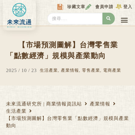
Skip
珍藏文章
會員申請
登入
to
content
Search
...
產業情報
產業數據庫
商圈資料庫
圖解情報庫
關於我們
Locat
【市場預測圖解】台灣零售業
「點數經濟」規模與產業動向
2025 / 10 / 23
生活產業
,
產業情報
,
零售產業
,
電商產業
未來流通研究所 | 商業情報資訊站
產業情報
生活產業
【市場預測圖解】台灣零售業「點數經濟」規模與產業
動向