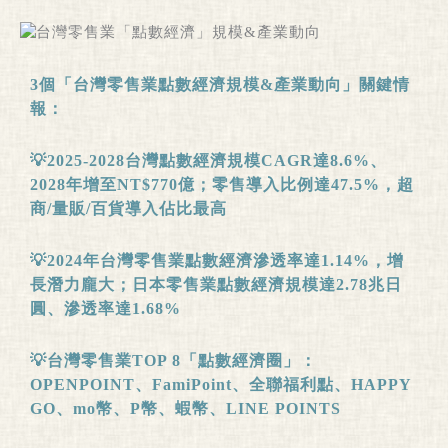
3
個「台灣零售業點數經濟規模
&
產業動向」關鍵情
報：
💡
2025-2028
台灣點數經濟規模
CAGR
達
8.6%
、
2028
年增至
NT$770
億；零售導入比例達
47.5%
，超
商
/
量販
/
百貨導入佔比最高
💡
2024
年台灣零售業點數經濟滲透率達
1.14%
，增
長潛力龐大；日本零售業點數經濟規模達
2.78
兆日
圓、滲透率達
1.68%
💡台灣零售業
TOP 8
「點數經濟圈」：
OPENPOINT
、
FamiPoint
、全聯福利點、
HAPPY
GO
、
mo
幣、
P
幣、蝦幣、
LINE POINTS