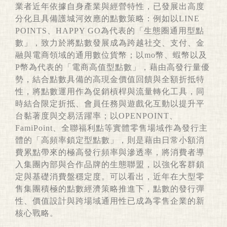
業者近年依據自身產業與經營特性，已發展出高度
分化且具備護城河效應的點數策略：例如以LINE
POINTS、HAPPY GO為代表的「生態圈通用型點
數」，致力於將點數發展成為跨越社交、支付、金
融與電商領域的通用數位貨幣；以mo幣、蝦幣以及
P幣為代表的「電商高值型點數」，藉由高發行量優
勢，結合點數具備的高現金價值回饋與全額折抵特
性，將點數運用作為促銷槓桿與流量轉化工具，同
時結合限定折抵、會員任務與遊戲化互動以提升平
台黏著度與交易活躍率；以OPENPOINT、
FamiPoint、全聯福利點等實體零售場域作為發行主
體的「高頻率鎖定型點數」，則是藉由日常小額消
費累點帶來的極高發行頻率與滲透率，將消費者導
入集團內部與合作品牌的生態聯盟，以強化客群鎖
定與基礎消費盤穩定度。可以看出，近年在大型零
售集團積極的點數經濟策略推進下，點數的發行彈
性、價值設計與跨場域通用性已成為零售企業的新
核心戰略。