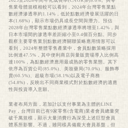
2025至2028年間年化成長率(CAGR)約8.6%。與零
售業母體規模相較可以看到，2024年台灣零售業點
數經濟滲透率約1.14%，低於點數經濟發展活躍的日
本(1.68%)，顯示市場仍具成長空間與潛力。預估
2028年台灣零售業點數經濟滲透率將增至1.42%，與
日本市場間的滲透率差距縮小至0.4個百分點。同步
觀察主要零售業別點數經濟關聯策略應用情形可以
看到，2024年整體零售產業中，會員點數策略採用
比例達47.5%，其中便利商店與量販賣場導入比例高
達100%，為點數經濟應用最成熟的零售業態。其下
依序為百貨公司(85.0%)、美妝藥局(70.0%)、服飾專
賣(60.5%)、超級市場(58.1%)以及電子商務
(54.8%)，反映出不同商業模式對於點數經濟的適應
性與投資導入意願。
業者布局方面，若加計以支付事業為主體的LINE
Pay，台灣目前已有9家零售(含電商)業者會員總量突
破千萬規模，顯示大量消費行為深受上述巨型會員
體系所影響。不過，雖同樣具備龐大會員基盤，但