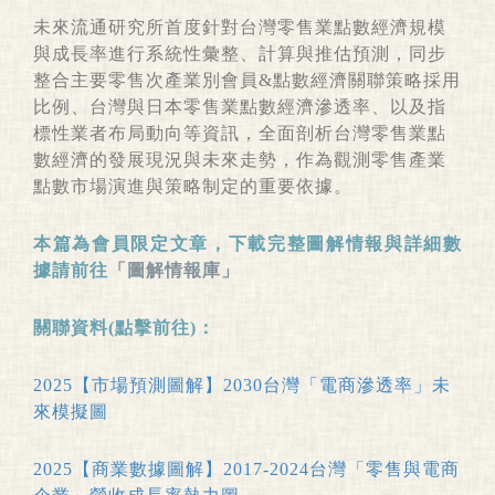
未來流通研究所首度針對台灣零售業點數經濟規模
與成長率進行系統性彙整、計算與推估預測，同步
整合主要零售次產業別會員&點數經濟關聯策略採用
比例、台灣與日本零售業點數經濟滲透率、以及指
標性業者布局動向等資訊，全面剖析台灣零售業點
數經濟的發展現況與未來走勢，作為觀測零售產業
點數市場演進與策略制定的重要依據。
本篇為會員限定文章，下載完整圖解情報與詳細數
據請前往
「圖解情報庫」
關聯資料(點擊前往)：
2025【市場預測圖解】2030台灣「電商滲透率」未
來模擬圖
2025【商業數據圖解】2017-2024台灣「零售與電商