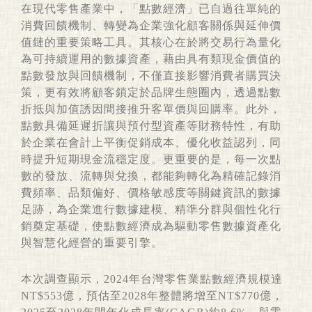
在現代零售產業中，「點數經濟」已自過往單純的
消費回饋機制、轉變為企業強化顧客關係與延伸價
值鏈的重要策略工具。其核心在於將交易行為量化
為可持續運用的數據資產，藉由具有類現金價值的
點數發放與回饋機制，不僅直接影響消費者購買決
策，更有效將顧客鎖定於品牌生態圈內，透過點數
折抵與加值誘因間接推升客單價與回購率。此外，
點數具備延遲折讓與預付型資產等財務特性，有助
於企業在會計上平衡促銷成本、優化收益認列，同
時提升短期現金流穩定度。更重要的是，每一次點
數的發放、流轉與兌換，都能夠轉化為精確記錄消
費頻率、品類偏好、價格敏感度等關鍵資訊的數據
足跡，為企業進行數據建模、精準分群與個性化行
銷奠定基礎，使點數經濟成為驅動零售數據資產化
與智慧化經營的重要引擎。
本次調查顯示，2024年台灣零售業點數經濟規模達
NT$553億，預估至2028年整體將增至NT$770億，