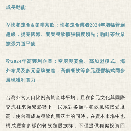
成長動能
💡快餐速食
&
咖啡茶飲：快餐速食業者
2024
年增幅普遍
趨緩，揚秦國際、饗樂餐飲擴張幅度領先；咖啡茶飲業
擴張力道平疲
💡
2024
年高獲利企業：空廚與宴會、高加盟模式、海
外布局及多元品牌並進，高價餐飲等多元經營模式同步
展現獲利實力
台灣外食人口比例高於全球平均，且在多元文化與國際
交流往來頻繁影響下，民眾對各類型餐飲風格接受度
高，使台灣成為餐飲創新沃土的同時，在資本市場中也
構成豐富多樣的餐飲類股族群，不僅提供穩健投資回