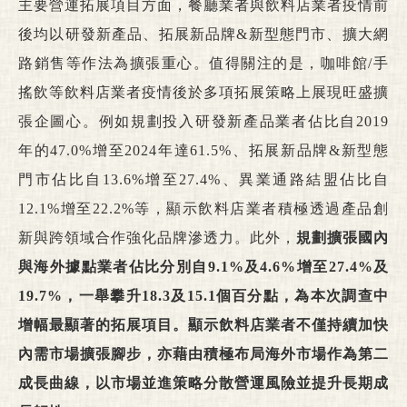
主要營運拓展項目方面，餐廳業者與飲料店業者疫情前
後均以研發新產品、拓展新品牌&新型態門市、擴大網
路銷售等作法為擴張重心。值得關注的是，咖啡館/手
搖飲等飲料店業者疫情後於多項拓展策略上展現旺盛擴
張企圖心。例如規劃投入研發新產品業者佔比自2019
年的47.0%增至2024年達61.5%、拓展新品牌&新型態
門市佔比自13.6%增至27.4%、異業通路結盟佔比自
12.1%增至22.2%等，顯示飲料店業者積極透過產品創
新與跨領域合作強化品牌滲透力。此外，
規劃擴張國內
與海外據點業者佔比分別自9.1%及4.6%增至27.4%及
19.7%，一舉攀升18.3及15.1個百分點，為本次調查中
增幅最顯著的拓展項目。顯示飲料店業者不僅持續加快
內需市場擴張腳步，亦藉由積極布局海外市場作為第二
成長曲線，以市場並進策略分散營運風險並提升長期成