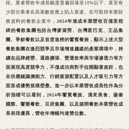
段。業者營收年成長幅度普遍回落至10%以下、甚至有
少部分業者在高基數效應上陷入衰退。在可取得本業財
務資料的餐飲企業中，
2024年達成本業營收百億里程
碑的餐飲集團包括台灣麥當勞、台灣星巴克、王品集
團、爭鮮餐飲以及首度進榜的饗賓餐旅，顯示上述大型
餐飲集團在激烈競爭且市場增速趨緩的產業環境中，持
續在品牌經營、通路擴張、營運效率與市場滲透力等方
面展現高度競爭力，不僅成功與對手拉開顯著差距，也
在供應鏈議價能力、行銷資源配置以及人才吸引力等方
面形成優勢規模壁壘。進一步以本業營收成長性作為分
析指標可以看到，2024年饗賓餐旅、漢來美食、揚秦
國際、饗樂餐飲、豆府集團、以及築間餐飲本業營收成
長表現優異，營收年增幅均達雙位數。