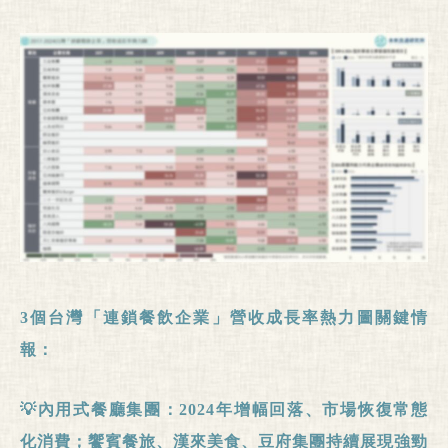
3
個台灣「連鎖餐飲企業」營收成長率熱力圖關鍵情
報：
💡內用式餐廳集團：
2024
年增幅回落、市場恢復常態
化消費；饗賓餐旅、漢來美食、豆府集團持續展現強勁