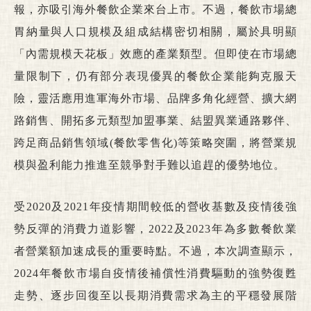
報，亦吸引海外餐飲企業來台上市。不過，餐飲市場總
胃納量與人口規模及組成結構密切相關，屬於具明顯
「內需規模天花板」效應的產業類型。但即使在市場總
量限制下，仍有部分表現優異的餐飲企業能夠克服天
險，靈活應用進軍海外市場、品牌多角化經營、擴大網
路銷售、開拓多元類型加盟事業、結盟異業通路夥伴、
跨足商品銷售領域(餐飲零售化)等策略突圍，將營業規
模與盈利能力推進至競爭對手難以追趕的優勢地位。
受2020及2021年疫情期間較低的營收基數及疫情後強
勢反彈的消費力道影響，2022及2023年為多數餐飲業
者營業額加速成長的重要時點。不過，本次調查顯示，
2024年餐飲市場自疫情後補償性消費驅動的強勢復甦
走勢、逐步回復至以長期消費需求為主的平穩發展階