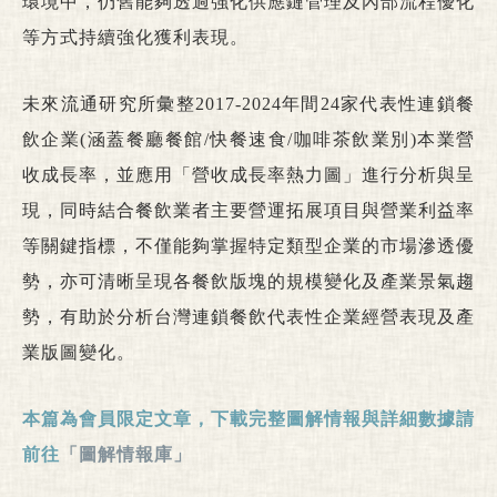
環境中，仍舊能夠透過強化供應鏈管理及內部流程優化
等方式持續強化獲利表現。
未來流通研究所彙整2017-2024年間24家代表性連鎖餐
飲企業(涵蓋餐廳餐館/快餐速食/咖啡茶飲業別)本業營
收成長率，並應用「營收成長率熱力圖」進行分析與呈
現，同時結合餐飲業者主要營運拓展項目與營業利益率
等關鍵指標，不僅能夠掌握特定類型企業的市場滲透優
勢，亦可清晰呈現各餐飲版塊的規模變化及產業景氣趨
勢，有助於分析台灣連鎖餐飲代表性企業經營表現及產
業版圖變化。
本篇為會員限定文章，下載完整圖解情報與詳細數據請
前往
「圖解情報庫」