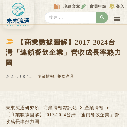
Skip
珍藏文章
會員申請
登入
to
content
Search
...
產業情報
產業數據庫
商圈資料庫
圖解情報庫
關於我們
Locat
【商業數據圖解】2017-2024台
灣「連鎖餐飲企業」營收成長率熱力
圖
2025 / 08 / 21
產業情報
,
餐飲產業
未來流通研究所 | 商業情報資訊站
產業情報
【商業數據圖解】2017-2024台灣「連鎖餐飲企業」營
收成長率熱力圖