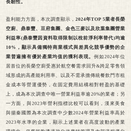
長韌性。
盈利能力方面，本次調查顯示，
2024年TOP 5業者長榮
空廚、鼎泰豐、豆府集團、金色三麥以及欣葉集團營業
利益率(鼎泰豐因資料取得限制以稅前淨利率替代)均逾
10%，顯示具備獨特商業模式與差異化競爭優勢的企
業普遍擁有優於產業均值的獲利表現。
例如2024年位
居首位的長榮空廚受惠於航空餐需求回升&跨足零售領
域形成的高產能利用率、以及不需承擔傳統餐飲門市租
金成本等營運優勢，在固定費用結構相對輕盈的基礎
上，成為本次調查中唯一營業利益率逾20%的業者；另
一方面，與2023年營利指標比較可以看到，漢來美食
與揚秦國際為本次調查中少數2024年營業利益率高於
2023年水準的企業，顯示上述業者在高度波動的產業