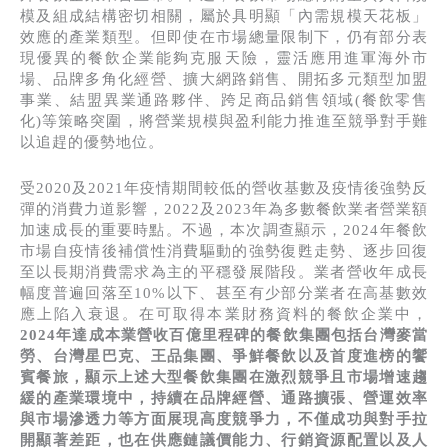
模及組成結構密切相關，屬於具明顯「內需規模天花板」
效應的產業類型。但即使在市場總量限制下，仍有部分表
現優異的餐飲企業能夠克服天險，靈活應用進軍海外市
場、品牌多角化經營、擴大網路銷售、開拓多元類型加盟
事業、結盟異業通路夥伴、跨足商品銷售領域(餐飲零售
化)等策略突圍，將營業規模與盈利能力推進至競爭對手難
以追趕的優勢地位。
受2020及2021年疫情期間較低的營收基數及疫情後強勢反
彈的消費力道影響，2022及2023年為多數餐飲業者營業額
加速成長的重要時點。不過，本次調查顯示，2024年餐飲
市場自疫情後補償性消費驅動的強勢復甦走勢、逐步回復
至以長期消費需求為主的平穩發展階段。業者營收年成長
幅度普遍回落至10%以下、甚至有少部分業者在高基數效
應上陷入衰退。在可取得本業財務資料的餐飲企業中，
2024年達成本業營收百億里程碑的餐飲集團包括台灣麥當
勞、台灣星巴克、王品集團、爭鮮餐飲以及首度進榜的饗
賓餐旅，顯示上述大型餐飲集團在激烈競爭且市場增速趨
緩的產業環境中，持續在品牌經營、通路擴張、營運效率
與市場滲透力等方面展現高度競爭力，不僅成功與對手拉
開顯著差距，也在供應鏈議價能力、行銷資源配置以及人