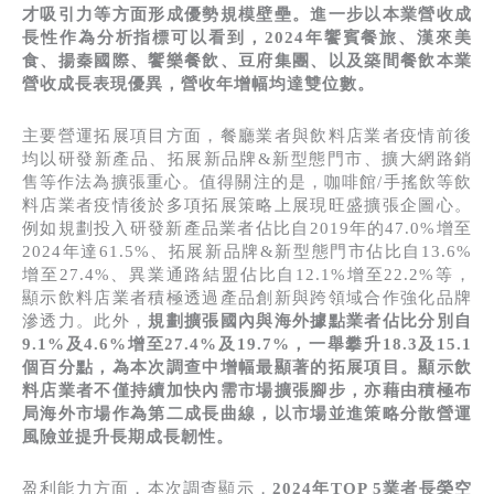
才吸引力等方面形成優勢規模壁壘。進一步以本業營收成
長性作為分析指標可以看到，2024年饗賓餐旅、漢來美
食、揚秦國際、饗樂餐飲、豆府集團、以及築間餐飲本業
營收成長表現優異，營收年增幅均達雙位數。
主要營運拓展項目方面，餐廳業者與飲料店業者疫情前後
均以研發新產品、拓展新品牌&新型態門市、擴大網路銷
售等作法為擴張重心。值得關注的是，咖啡館/手搖飲等飲
料店業者疫情後於多項拓展策略上展現旺盛擴張企圖心。
例如規劃投入研發新產品業者佔比自2019年的47.0%增至
2024年達61.5%、拓展新品牌&新型態門市佔比自13.6%
增至27.4%、異業通路結盟佔比自12.1%增至22.2%等，
顯示飲料店業者積極透過產品創新與跨領域合作強化品牌
滲透力。此外，
規劃擴張國內與海外據點業者佔比分別自
9.1%及4.6%增至27.4%及19.7%，一舉攀升18.3及15.1
個百分點，為本次調查中增幅最顯著的拓展項目。顯示飲
料店業者不僅持續加快內需市場擴張腳步，亦藉由積極布
局海外市場作為第二成長曲線，以市場並進策略分散營運
風險並提升長期成長韌性。
盈利能力方面，本次調查顯示，
2024年TOP 5業者長榮空