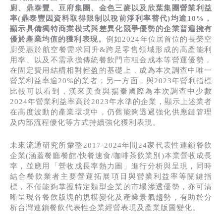
廚、鼎泰豐、豆府集團、金色三麥以及欣葉集團營業利益
率(鼎泰豐因資料取得限制以稅前淨利率替代)均逾10%，
顯示具備獨特商業模式與差異化競爭優勢的企業普遍擁有
優於產業均值的獲利表現。
例如2024年位居首位的長榮空
廚受惠於航空餐需求回升&跨足零售領域形成的高產能利
用率、以及不需承擔傳統餐飲門市租金成本等營運優勢，
在固定費用結構相對輕盈的基礎上，成為本次調查中唯一
營業利益率逾20%的業者；另一方面，與2023年營利指標
比較可以看到，漢來美食與揚秦國際為本次調查中少數
2024年營業利益率高於2023年水準的企業，顯示上述業者
在高度波動的產業環境中，仍舊能夠透過強化供應鏈管理
及內部流程優化等方式持續強化獲利表現。
未來流通研究所彙整2017-2024年間24家代表性連鎖餐飲
企業(涵蓋餐廳餐館/快餐速食/咖啡茶飲業別)本業營收成長
率，並應用「營收成長率熱力圖」進行分析與呈現，同時
結合餐飲業者主要營運拓展項目與營業利益率等關鍵指
標，不僅能夠掌握特定類型企業的市場滲透優勢，亦可清
晰呈現各餐飲版塊的規模變化及產業景氣趨勢，有助於分
析台灣連鎖餐飲代表性企業經營表現及產業版圖變化。