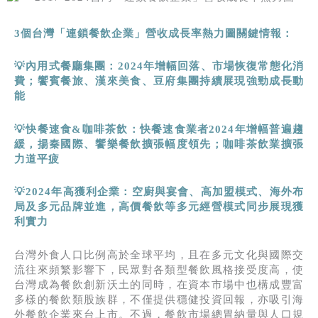
3
個台灣「連鎖餐飲企業」營收成長率熱力圖關鍵情報：
💡內用式餐廳集團：
2024
年增幅回落、市場恢復常態化消
費；饗賓餐旅、漢來美食、豆府集團持續展現強勁成長動
能
💡快餐速食
&
咖啡茶飲：快餐速食業者
2024
年增幅普遍趨
緩，揚秦國際、饗樂餐飲擴張幅度領先；咖啡茶飲業擴張
力道平疲
💡
2024
年高獲利企業：空廚與宴會、高加盟模式、海外布
局及多元品牌並進，高價餐飲等多元經營模式同步展現獲
利實力
台灣外食人口比例高於全球平均，且在多元文化與國際交
流往來頻繁影響下，民眾對各類型餐飲風格接受度高，使
台灣成為餐飲創新沃土的同時，在資本市場中也構成豐富
多樣的餐飲類股族群，不僅提供穩健投資回報，亦吸引海
外餐飲企業來台上市。不過，餐飲市場總胃納量與人口規