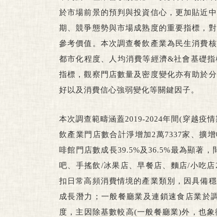
於市場前景的預判與投資信心，更加貼近中
期、競爭態勢與市場成熟度的重要指標，對
參考價值。本次調查餐飲產業為民生消費核
都市化程度、人均消費等經濟&社會基礎指
指標，觀察門店數量及密度變化亦有助於分
好以及消費信心強弱變化等關鍵因子。
本次調查範疇涵蓋2019-2024年間(穿
飲產業門店數合計淨增加2萬7337家、擴增幅
啡館門店數成長39.5%及36.5%最為
吧、手搖飲/冰果店、早餐店、麵店/小吃店20
扣日常高頻消費情境的產業類別，因具備穩
成長潛力；一般餐廳業及連鎖速食店業於調查
度，主因除基數較高(一般餐廳業)外，也象