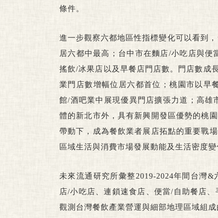
條件。
進一步觀察六都地區性指標變化可以看到，
居六都中最高；台中市在麵店/小吃店與便
搖飲/冰果店以及早餐店門店數。門店數成長幅
業門店數增幅位居六都首位；桃園市以早餐
館/酒吧業中展現優異門店擴張力道；高雄
體的新北市外，具有新興開發區優勢的桃園
帶動下，成為餐飲業者展店拓點的重要戰場
區域生活與消費市場發展動能及生活密度變
未來流通研究所彙整2019-2024年間
店/小吃店、連鎖速食店、便當/自助餐店、
觀測台灣餐飲產業營運與細部地理區域組成