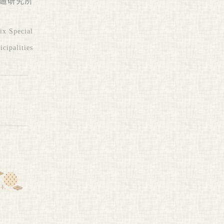
通研究所
ix Special
cipalities