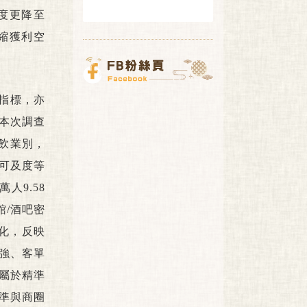
幅度更降至
壓縮獲利空
指標，亦
本次調查
餐飲業別，
可及度等
人9.58
館/酒吧密
化，反映
強、客單
屬於精準
準與商圈