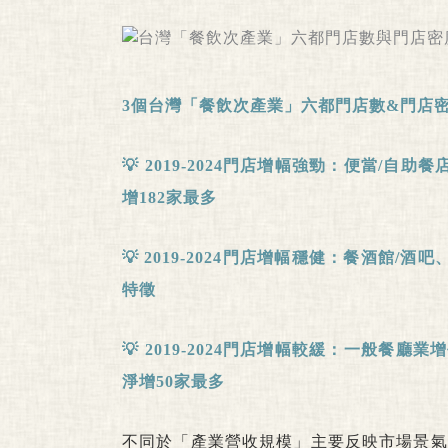
3
個台灣「餐飲次產業」六都門店數
&
門店
💡
2019-2024
門店增幅強勁：便當
/
自助餐
增
182
家最多
💡
2019-2024
門店增幅穩健：餐酒館
/
酒吧
特徵
💡
2019-2024
門店增幅較緩：一般餐廳業增
淨增
50
家最多
不同於「產業營收規模」主要反映市場景氣