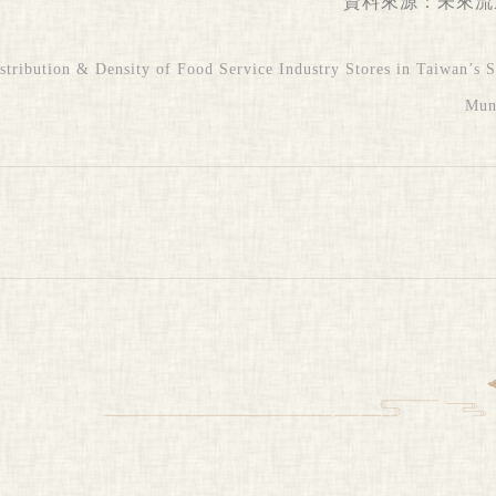
資料來源：
未來流
ribution & Density of Food Service Industry Stores in Taiwan’s S
Muni