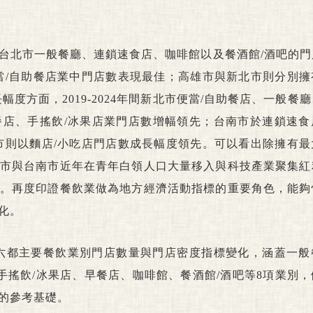
台北市一般餐廳、連鎖速食店、咖啡館以及餐酒館/酒吧的門
當/自助餐店業中門店數表現最佳；高雄市與新北市則分別擁
度方面，2019-2024年間新北市便當/自助餐店、一般餐
店、手搖飲/冰果店業門店數增幅領先；台南市於連鎖速食
市則以麵店/小吃店門店數成長幅度領先。可以看出除擁有最
市與台南市近年在青年白領人口大量移入與科技產業聚集紅
。再度印證餐飲業做為地方經濟活動指標的重要角色，能夠
化。
台灣&六都主要餐飲業別門店數量與門店密度指標變化，涵蓋一
手搖飲/冰果店、早餐店、咖啡館、餐酒館/酒吧等8項業別
的參考基礎。