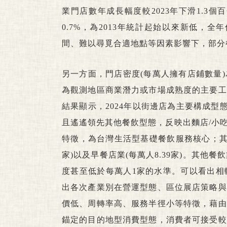
業門店數年成長幅度較2023年下滑1.3個
0.7%，為2013年統計起始以來新低，
間、難以尋覓合適地點等因素影響下，部分
另一方面，門店密度(每萬人擁有店鋪數量
為觀測地區商業潛力或市場成熟度的主要工
結果顯示，2024年以街邊店為主要構成型
且遙遙領先其他餐飲型態，反映出麵店/小
特徵，為台灣生活型基礎餐飲服務核心；其下依
家)以及早餐店業(每萬人8.39家)。其他
度甚至低於每萬人1家的水準。可以看出相
出各次產業別在營運型態、區位展店策略與
價低、周轉率高、服務半徑小等特徵，藉由
錨定的目的地型消費型態，消費者可接受較