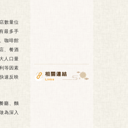
店數量位
有最多手
廳、咖啡館
店、餐酒
大人口量
利等因素
快速反映
般餐廳、麵
，做為深入