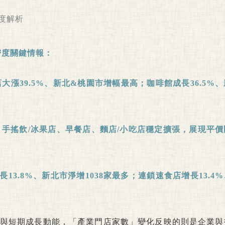
密度關鍵情報：
店大漲
39.5%
、新北
&
桃園市增幅最高；咖啡館成長
36.5%
、
、手搖飲
/
冰果店、早餐店、麵店
/
小吃店穩定擴張，展現平價
長
13.8%
、新北市淨增
1038
家最多；連鎖速食店增長
13.4%
與短期成長動能，「產業門店家數」變化反映的則是企業與