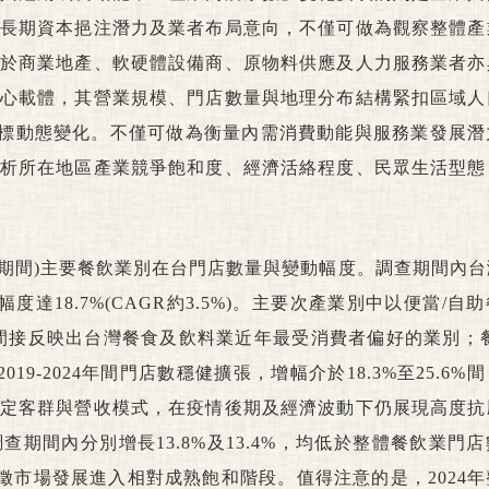
長期資本挹注潛力及業者布局意向，不僅可做為觀察整體產
於商業地產、軟硬體設備商、原物料供應及人力服務業者亦
心載體，其營業規模、門店數量與地理分布結構緊扣區域人
標動態變化。不僅可做為衡量內需消費動能與服務業發展潛
析所在地區產業競爭飽和度、經濟活絡程度、民眾生活型態
越疫情期間)主要餐飲業別在台門店數量與變動幅度。調查期間內
度達18.7%(CAGR約3.5%)。主要次產業別中以便當/自
顯著，間接反映出台灣餐食及飲料業近年最受消費者偏好的業別；
19-2024年間門店數穩健擴張，增幅介於18.3%至25.6%
定客群與營收模式，在疫情後期及經濟波動下仍展現高度抗
期間內分別增長13.8%及13.4%，均低於整體餐飲業門
徵市場發展進入相對成熟飽和階段。值得注意的是，2024