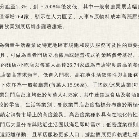
百分點至2.3%，創下2008年後次低。其中一般餐廳業展店
全年僅淨增264家，顯示在人力匱乏、人事&原物料成本高漲
餐飲業別展店腳步顯著趨緩。
)為衡量生活產業於特定地區市場飽和度與服務可及性的重要
具，可做為業者門店立地佈局或經營模式的策略參考基礎。
態的麵店/小吃店以每萬人高達26.74家成為門店密度最高的
吃店業高需求頻率、低進入門檻、高在地生活依賴性與高服務
序為一般餐廳業(每萬人15.96家)、手搖飲/冰果店業(每萬
餐飲業別門店密度均低於每萬人4.35家，其中連鎖速食店及餐酒
較於零售、生活等業別，餐飲業門店密度指標分布趨於兩極
鎖定消費市場上的高度差異。高密度業種多具有在地化特性
門店大量分布與貼近生活圈以滿足即時需求；低密度業種則
遠距離移動、且單店服務更多人口，據點擴展更仰賴選址精