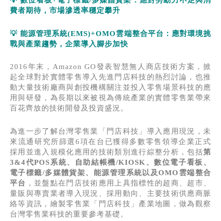
💡
數位看板
+
電子標籤
/
多媒體貨架：應對勞動力不足與消
費者期待，市場滲透率穩定攀升
💡
能源管理系統
(EMS)+OMO
雲端整合平台：應對環境挑
戰與產業趨勢，企業導入腳步加快
2016年末，Amazon GO發表智慧無人商店技術方案，掀
起全球對於實體零售導入先進門店科技的熱烈討論，也推
動大量技術廠商與創投機構關注並投入零售場景科技的應
用與研發，為長期以來被視為傳統產業的實體零售業帶來
百花齊放的技術開發及投資盛況。
為進一步了解台灣零售業「門店科技」導入應用現況，未
來流通研究所篩選6項在台已獲得多數零售領導企業正式
採用並進入規模化應用的技術類別進行綜整分析，包括
第
3&4代POS系統、自助結帳機/KIOSK、數位電子看板、
電子標籤/多媒體貨架、能源管理系統以及OMO雲端整合
平台
，並盤點在門店技術應用上具指標性的超商、超市、
量販與專賣業者導入現況、採用動向、主要技術供應商脈
絡等資訊，繪製零售業「門店科技」產業地圖，做為觀察
台灣零售業科技的重要參考基礎。