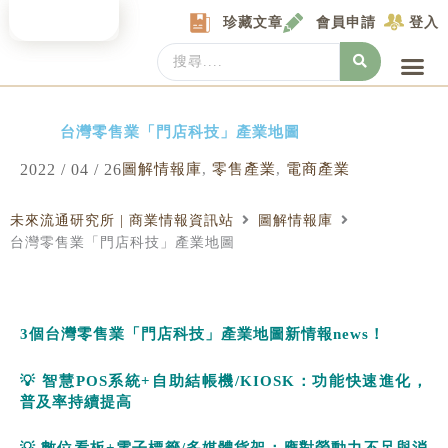
Skip
珍藏文章
會員申請
登入
to
content
Search
...
產業情報
產業數據庫
商圈資料庫
圖解情報庫
關於我們
Locat
台灣零售業「門店科技」產業地圖
2022 / 04 / 26
圖解情報庫
,
零售產業
,
電商產業
未來流通研究所 | 商業情報資訊站
圖解情報庫
台灣零售業「門店科技」產業地圖
3
個台灣零售業「門店科技」產業地圖新情報
news
！
💡
智慧
POS
系統
+
自助結帳機
/KIOSK
：功能快速進化，
普及率持續提高