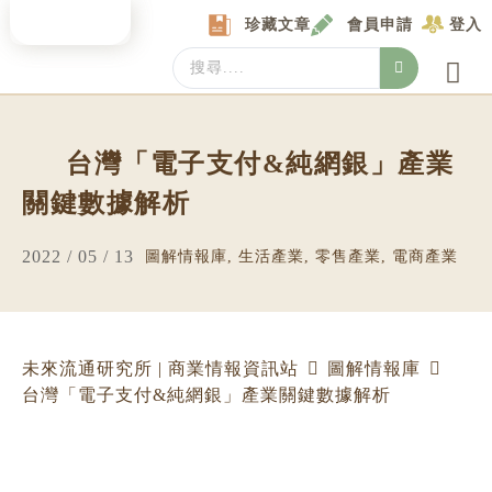
Skip
珍藏文章
會員申請
登入
to
content
Search
...
產業情報
產業數據庫
商圈資料庫
圖解情報庫
關於我們
Locat
台灣「電子支付&純網銀」產業
關鍵數據解析
2022 / 05 / 13
圖解情報庫
,
生活產業
,
零售產業
,
電商產業
未來流通研究所 | 商業情報資訊站
圖解情報庫
台灣「電子支付&純網銀」產業關鍵數據解析