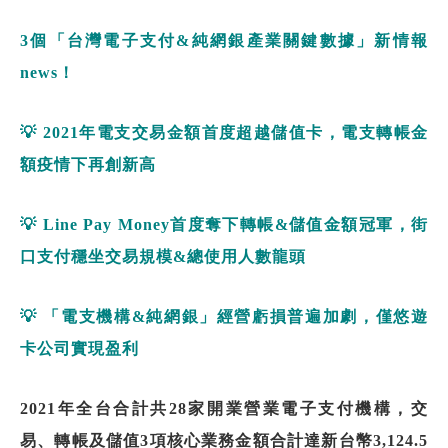
3
個「台灣電子支付
&
純網銀產業關鍵數據」新情報
news
！
💡
2021
年電支交易金額首度超越儲值卡，電支轉帳金
額疫情下再創新高
💡
Line Pay Money
首度奪下轉帳
&
儲值金額冠軍，街
口支付穩坐交易規模
&
總使用人數龍頭
💡
「電支機構
&
純網銀」經營虧損普遍加劇，僅悠遊
卡公司實現盈利
2021
年全台合計共
28
家開業營業電子支付機構，交
易、轉帳及儲值
3
項核心業務金額合計達新台幣
3,124.5