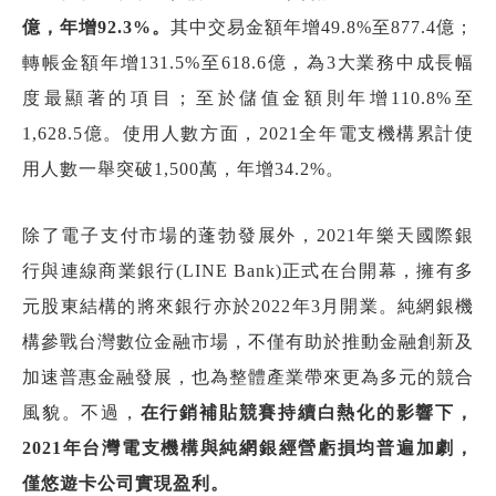
億，年增
92.3%
。
其中交易金額年增49.8%至877.4億；
轉帳金額年增131.5%至618.6億，為3大業務中成長幅
度最顯著的項目；至於儲值金額則年增110.8%至
1,628.5億。使用人數方面，2021全年電支機構累計使
用人數一舉突破1,500萬，年增34.2%。
除了電子支付市場的蓬勃發展外，2021年樂天國際銀
行與連線商業銀行(LINE Bank)正式在台開幕，擁有多
元股東結構的將來銀行亦於2022年3月開業。純網銀機
構參戰台灣數位金融市場，不僅有助於推動金融創新及
加速普惠金融發展，也為整體產業帶來更為多元的競合
風貌。不過，
在行銷補貼競賽持續白熱化的影響下，
2021
年台灣電支機構與純網銀經營虧損均普遍加劇，
僅悠遊卡公司實現盈利。