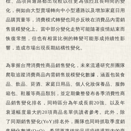
標、品項與通路都出現較以往更為強烈且長時間的變
化，例如由大型賣場轉向中小型通路以及增加家庭日用
品購買量等，消費模式轉變也同步反映在消費品內需銷
售規模變化上。當中部分變化走勢可能隨著疫情結束而
恢復常態，但也有相當比例的轉變可能形成持續性影
響，造成市場出現長期結構性變化。
為掌握台灣消費性商品銷售變化，未來流通研究所團隊
爬取追蹤消費商品內需銷售規模變化數據，涵蓋包裝食
品、飲品、菸酒、家庭日用品、個人化妝保養品、服飾
箱包、鞋履等商品類別，並定期彙整發布各季消費性商
品銷售變化排名，同時區分為年成長前20強、以及年
衰退幅度最大的20項商品名單供讀者參考。此外，除
了同期銷售變化(YoY)排名外，團隊也同時抓取季度銷
售變化數據(QoQ)，希望更準確的呈現疫情週期內的商