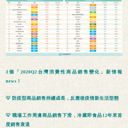
3
個「
2020Q2
台灣消費性商品銷售變化」新情報
news
！
💡
防疫型商品銷售持續成長，反應後疫情新生活型態
💡
職場工作周邊商品銷售下滑，冷藏即食品
12
年來首
度銷售衰退