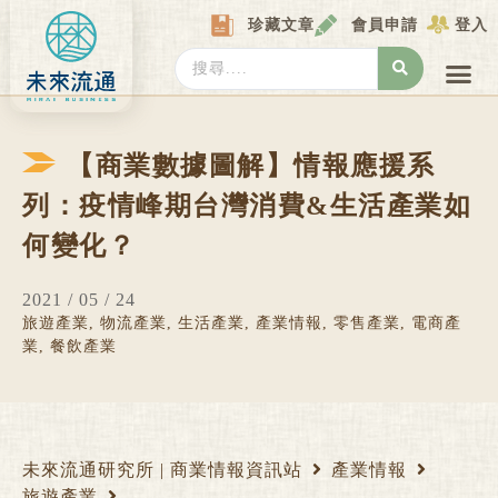
Skip
珍藏文章
會員申請
登入
to
content
Search
...
產業情報
產業數據庫
商圈資料庫
圖解情報庫
關於我們
Locat
【商業數據圖解】情報應援系
列：疫情峰期台灣消費&生活產業如
何變化？
2021 / 05 / 24
旅遊產業
,
物流產業
,
生活產業
,
產業情報
,
零售產業
,
電商產
業
,
餐飲產業
未來流通研究所 | 商業情報資訊站
產業情報
旅遊產業