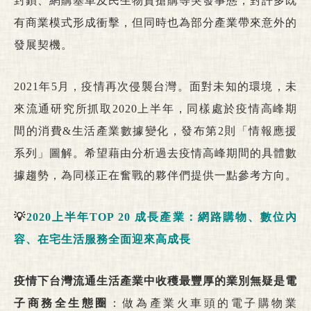
封鎖、網購塞車及民生物資搶購等突發事態，對許多既
有商業模式形成衝擊，但同時也為部分產業帶來意外的
發展契機。
2021年5月，疫情再次侵襲台灣。面對未知的環境，未
來流通研究所抓取2020上半年，同樣處於疫情高峰期
間的消費&生活產業數據變化，發布第2則「情報應援
系列」圖解。希望藉由分析過去疫情高峰期間的具體數
據趨勢，為同樣正在奮戰的夥伴們提供一點參考方向。
💡
2020上半年TOP 20 成長產業：網路購物、數位內
容、在宅生活服務全面迎來高成長
疫情下台灣流通生活產業中收穫最豐厚的業別無疑是電
子商務全生態圈
：做為產業火車頭的電子購物業