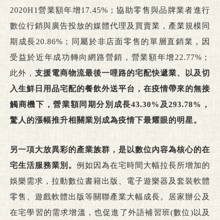
2020H1營業額年增17.45%；協助零售與品牌業者進行
數位行銷與廣告投放的媒體代理及買賣業，產業規模同
期成長20.86%；同屬於非店面零售的單層直銷業，因
受益於近年成功轉向網路營銷，營業額年增22.77%；
此外，
支援電商物流最後一哩路的宅配快遞業、以及切
入生鮮日用品宅配的餐飲外送平台，在疫情帶來的無接
觸商機下，營業額同期分別成長43.30%及293.78%，
驚人的漲幅推升相關業別成為疫情下最耀眼的明星。
另一項大放異彩的產業族群，是以數位內容為核心的在
宅生活服務業別。
例如因為在宅時間大幅拉長所增加的
娛樂需求，拉動數位書籍出版、電子遊樂器及套裝軟體
零售、遊戲軟體出版等關聯產業大幅成長。居家辦公及
在宅學習的需求增溫，也促進了外語補習班(數位)以及