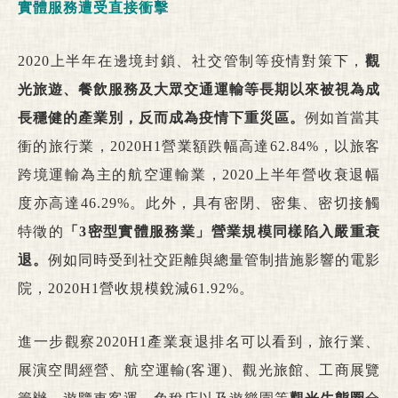
實體服務遭受直接衝擊
2020上半年在邊境封鎖、社交管制等疫情對策下，
觀
光旅遊、餐飲服務及大眾交通運輸等長期以來被視為成
長穩健的產業別，反而成為疫情下重災區。
例如首當其
衝的旅行業，2020H1營業額跌幅高達62.84%，以旅客
跨境運輸為主的航空運輸業，2020上半年營收衰退幅
度亦高達46.29%。此外，具有密閉、密集、密切接觸
特徵的
「3密型實體服務業」營業規模同樣陷入嚴重衰
退。
例如同時受到社交距離與總量管制措施影響的電影
院，2020H1營收規模銳減61.92%。
進一步觀察2020H1產業衰退排名可以看到，旅行業、
展演空間經營、航空運輸(客運)、觀光旅館、工商展覽