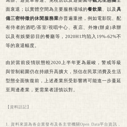
籌辦、遊覽車客運、免稅店以及遊樂園等
觀光生態圈
全
面衰退；以實體空間為主要服務場域的
餐飲業
、以及
具
備三密特徵的休閒服務業
亦普遍重挫，例如電影院、配
有侍者的酒吧/茶室/視唱中心、夜店、外燴(辦桌)承辦
以及有娛樂節目的餐廳等，2020H1均陷入19%-62%不
等的衰退幅度。
由於當前疫情狀態較2020上半年更為嚴峻，警戒等級
與管制範圍仍在持續升高擴大，預估在民眾消費及生活
型態全面恢復前，上述產業所受影響將可能進一步蔓延
至周邊產業，更需業者謹慎以對。
【資料註記】
1. 資料來源為各企業發布及各主管機關Open Data平台資訊，