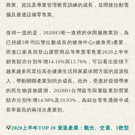
商業、資訊及專業管理教育訓練的成長，並間接拉動電
腦及週邊設備零售業。
值得一提的是，2020H1唯一進榜的休閒服務業別，為
已持續5年均以雙位數成長的健身中心(健身房)產業，
而
進口家具與
登山露營用品等專賣零售業2020上半年
銷售額亦分別年增14.16%與13.76%，
可以看出
疫情下
越來越多民眾拉高在健康生活與家庭休閒方面的資源投
入，帶動關聯產業別同步成長。此外，
受惠於疫情帶來
的民生物資搶購潮，2020H1台灣超市與量販業別營業
額亦分別年增14.98%及10.93%，為綜合零售通路中成
長率最高的兩項次產業別。
💡
2020上半年TOP 20 衰退產業：觀光、交通、3密型