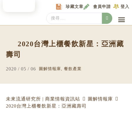
Skip
珍藏文章
會員申請
登入
to
content
Search
...
產業情報
產業數據庫
商圈資料庫
圖解情報庫
關於我們
Locat
2020台灣上櫃餐飲新星：亞洲藏
壽司
2020 / 05 / 06
圖解情報庫
,
餐飲產業
未來流通研究所 | 商業情報資訊站
圖解情報庫
2020台灣上櫃餐飲新星：亞洲藏壽司