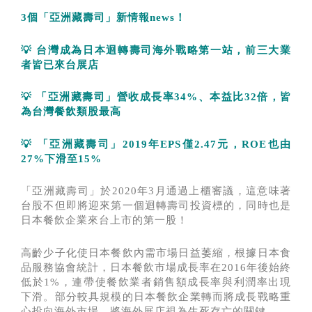
3
個「亞洲藏壽司」新情報
news
！
💡
台灣成為日本迴轉壽司海外戰略第一站，前三大業
者皆已來台展店
💡
「亞洲藏壽司」營收成長率
34%
、本益比
32
倍，皆
為台灣餐飲類股最高
💡
「亞洲藏壽司」
2019
年
EPS
僅
2.47
元，
ROE
也由
27%
下滑至
15%
「亞洲藏壽司」於2020年3月通過上櫃審議，這意味著
台股不但即將迎來第一個迴轉壽司投資標的，同時也是
日本餐飲企業來台上市的第一股！
高齡少子化使日本餐飲內需市場日益萎縮，根據日本食
品服務協會統計，日本餐飲市場成長率在2016年後始終
低於1%，連帶使餐飲業者銷售額成長率與利潤率出現
下滑。部分較具規模的日本餐飲企業轉而將成長戰略重
心投向海外市場，將海外展店視為生死存亡的關鍵。