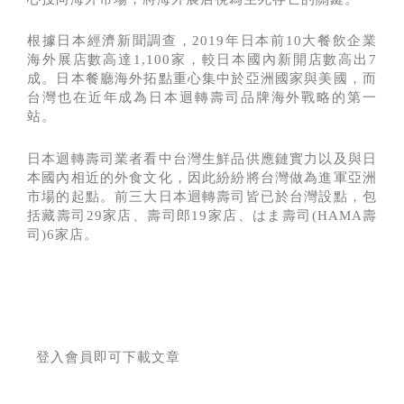
根據日本經濟新聞調查，2019年日本前10大餐飲企業
海外展店數高達1,100家，較日本國內新開店數高出7
成。日本餐廳海外拓點重心集中於亞洲國家與美國，而
台灣也在近年成為日本迴轉壽司品牌海外戰略的第一
站。
日本迴轉壽司業者看中台灣生鮮品供應鏈實力以及與日
本國內相近的外食文化，因此紛紛將台灣做為進軍亞洲
市場的起點。前三大日本迴轉壽司皆已於台灣設點，包
括藏壽司29家店、壽司郎19家店、はま壽司(HAMA壽
司)6家店。
登入會員即可下載文章