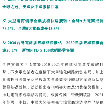
全球之冠、美國及中國微幅回落
💡
大型電商領導企業規模快速擴張：全球
9
大電商成長
78.1%
、台灣
6
大電商成長
43.8%
💡 2030
台灣電商滲透率成長推估：
2030
年滲透率有機會
達
20.1%
，新增
NTD 5,100
億網路零售額
全球實體零售產業於2019-2021年疫情期間遭受嚴峻打
擊，不少零售業者在疫情下大舉強化網路銷售布局，加上
多國政府將電子商務視為零售產業疫後轉型方案與新型態
貿易基礎設施，紛紛提出各項輔導方案及消費振興措施，
推動電商滲透率顯著提高。根據各國主管機關統計，2021
年英國、南韓、中國大陸等領先市場電商滲透率均已站穩