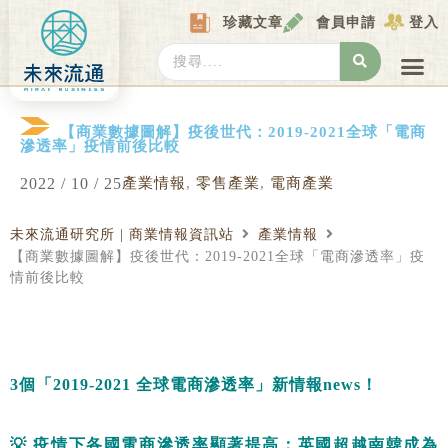
Skip
珍藏文章
會員申請
登入
to
content
Search
...
產業情報
產業數據庫
商圈資料庫
圖解情報庫
關於我們
Locat
【商業數據圖解】疫後世代：2019-2021全球「電商
滲透率」疫情前後比較
2022 / 10 / 25
產業情報
,
零售產業
,
電商產業
未來流通研究所 | 商業情報資訊站
產業情報
【商業數據圖解】疫後世代：2019-2021全球「電商滲透率」疫
情前後比較
3個「2019-2021 全球電商滲透率」新情報news！
💡
疫情下各國電商滲透率顯著提高：英國超越南韓成為