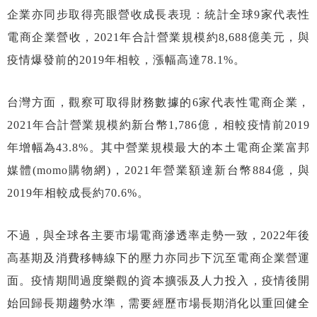
企業亦同步取得亮眼營收成長表現：統計全球9家代表性
電商企業營收，2021年合計營業規模約8,688億美元，與
疫情爆發前的2019年相較，漲幅高達78.1%。
台灣方面，觀察可取得財務數據的6家代表性電商企業，
2021年合計營業規模約新台幣1,786億，相較疫情前2019
年增幅為43.8%。其中營業規模最大的本土電商企業富邦
媒體(momo購物網)，2021年營業額達新台幣884億，與
2019年相較成長約70.6%。
不過，與全球各主要市場電商滲透率走勢一致，2022年後
高基期及消費移轉線下的壓力亦同步下沉至電商企業營運
面。疫情期間過度樂觀的資本擴張及人力投入，疫情後開
始回歸長期趨勢水準，需要經歷市場長期消化以重回健全