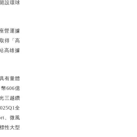
將開設環球
5座營運據
年取得「高
站高雄據
具有量體
606億
新光三越鑽
25Q1全
rt、微風
標性大型