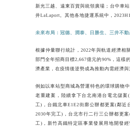
新光三越、遠東百貨與統領廣場；台中車站
井LaLaport。其他各地捷運系統中，20
未來布局：冠德、潤泰、日勝生、三井不動
根據仲量聯行統計，2022年與軌道經濟相
部門全年招商目標2,667億元的90%，
濟產業，在疫情後逆勢成為推動內需經濟與
例如以車站型商城為營運特色的環球購物中
老重建案，陸續拿下台北南港台電北儲案(
工)，台鐵北車E1E2街廓公辦都更案(
2030年完工)，台北市行二行三公辦都更
工)，新竹高鐵特定區事業發展用地開發經