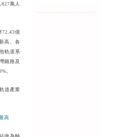
827萬人
2.43億
史新高。各
其他軌道系
台灣鐵路及
3%。
軌道產業
最高
車站做為軸