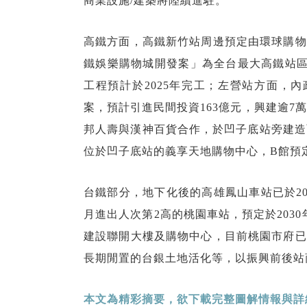
商業設施/建築將陸續進駐。
高鐵方面，高鐵新竹站周邊預定由環球購物
鐵娛樂購物城開發案」為全台最大高鐵站區開
工程預計於2025年完工；左營站方面，內
案，預計引進民間投資163億元，興建逾7
邦人壽與漢神百貨合作，於凹子底站旁建造
位於凹子底站的義享天地購物中心，B館預定於2
台鐵部分，地下化後的高雄鳳山車站已於20
月進出人次第2高的桃園車站，預定於203
建設聯開大樓及購物中心，目前桃園市府已
長期閒置的台銀土地活化等，以振興前後站
本文為精彩摘要，欲下載完整圖解情報與詳