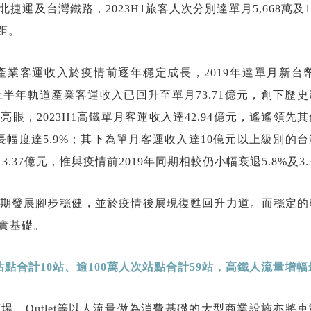
及台灣鐵路，2023H1旅客人次分別達單月5,668萬及1,
距。
客運收入於疫情前逐年穩定成長，2019年達單月新台幣7
上半年軌道產業客運收入已回升至單月73.71億元，創下歷
眼，2023H1高鐵單月客運收入達42.94億元，遙遙領先
，成長幅度達5.9%；其下為單月客運收入達10億元以上級別的
13.37億元，惟與疫情前2019年同期相較仍小幅衰退5.8%及3.
期發展腳步穩健，並於疫情後展現復甦回升力道。而穩定的
實基礎。
點合計10
站、逾100
萬人次站點合計59
站，高鐵人流量增幅
、Outlet等以人流量做為消費基礎的大型商業設施亦將