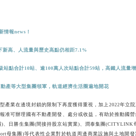
情報news
！
下新高、人流量與歷史高點仍相距
7.1%
級站點合計
10
站、逾
100
萬人次站點合計
59
站，高鐵人流量
不動產等大型集團領軍，軌道經濟生活圈遍地開花
需型產業在邊境封鎖的限制下再度獲得重視，加上2022年立
報准可辦理國有不動產開發、處分或收益，有助於推動國營
、日勝生集團(間接持股京站實業)、潤泰集團(CITYLINK
rk、LaLaport母集團)等代表性企業對於軌道周邊商業設施與土地