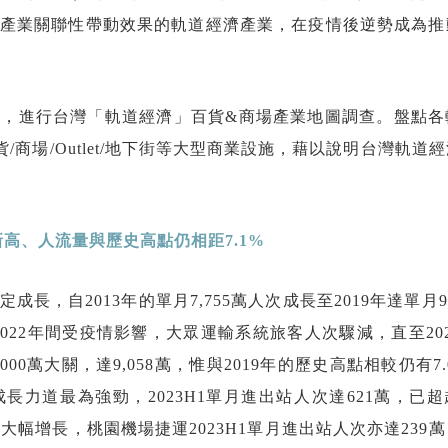
產業關聯性帶動效果的軌道經濟產業，在疫情後逆勢成為推
，進行台灣「軌道經濟」百貨&商場產業地圖調查。盤點各
/商場/Outlet/地下街等大型商業設施，藉以說明台灣軌道
新高、人流量與歷史高點仍相距
7.1%
，自2013年的單月7,755萬人次成長至2019年達單月9,
至2022年間受疫情影響，大眾運輸系統旅客人次驟減，直至20
0萬大關，達9,058萬，惟與2019年的歷史高點相較仍有7.
力道最為強勁，2023H1單月進出站人次達621萬，已
大幅增長，桃園機場捷運2023H1單月進出站人次亦達239