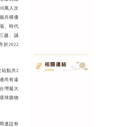
00萬人次
鐵共構優
場、時代
光三越、誠
於2022
次站點共2
周邊尚有遠
北台灣最大
與環球購物
站周邊設有