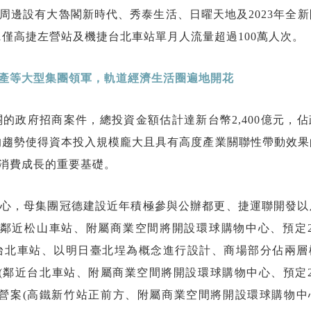
周邊設有大魯閣新時代、秀泰生活、日曜天地及2023年全
23H1僅高捷左營站及機捷台北車站單月人流量超過100萬人次。
產等大型集團領軍，軌道經濟生活圈遍地開花
關的政府招商案件，總投資金額估計達新台幣2,400億元，
這樣的趨勢使得資本投入規模龐大且具有高度產業關聯性帶動效
消費成長的重要基礎。
心，母集團冠德建設近年積極參與公辦都更、捷運聯開發以
鄰近松山車站、附屬商業空間將開設環球購物中心、預定20
鄰近台北車站、以明日臺北埕為概念進行設計、商場部分佔兩
案(鄰近台北車站、附屬商業空間將開設環球購物中心、預定2
營案(高鐵新竹站正前方、附屬商業空間將開設環球購物中