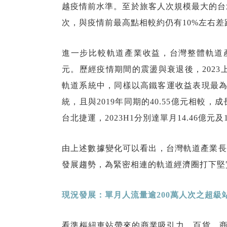
越疫情前水準。至於旅客人次規模最大的台北捷運
次，與疫情前最高點相較約仍有10%左右差
進一步比較軌道產業收益，台灣整體軌道產業
元。歷經疫情期間的震盪與衰退後，2023
軌道系統中，同樣以高鐵客運收益表現最為亮
統，且與2019年同期的40.55億元相較
台北捷運，2023H1分別達單月14.46億元及
由上述數據變化可以看出，台灣軌道產業長
發展趨勢，為緊密相連的軌道經濟圈打下堅
現況發展：單月人流量逾200
萬人次之超級站
看準樞紐車站帶來的商業吸引力，百貨、商場