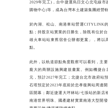
2029年完工)，台中捷運烏日文心北屯線
購物中心)等，成為台灣本土建築集團經營
於內湖、松山、南港車站營運CITYLINK
點；持股京站實業的日勝生，除既有位於台
雄火車站站東舊宿舍公辦都更案」，將以
點。
此外，以軌道節點角度觀察可以看到，主要
龐大的商辦設施興建規畫案。例如機捷台北
元，預計2027年完工；北捷台北市政府
石塔預定於2023年底前於忠孝復興站周邊開
區開幕；鄰近捷運大坪林站/七張站的新店裕隆
南港世界明珠、國產建材實業南港大型開發