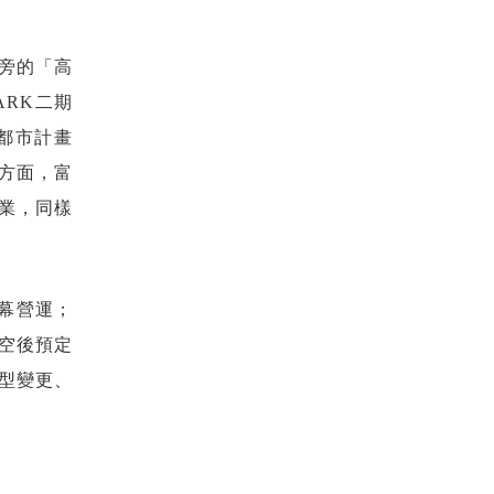
旁的「高
ARK二期
地都市計畫
運方面，富
營業，同樣
開幕營運；
騰空後預定
型變更、