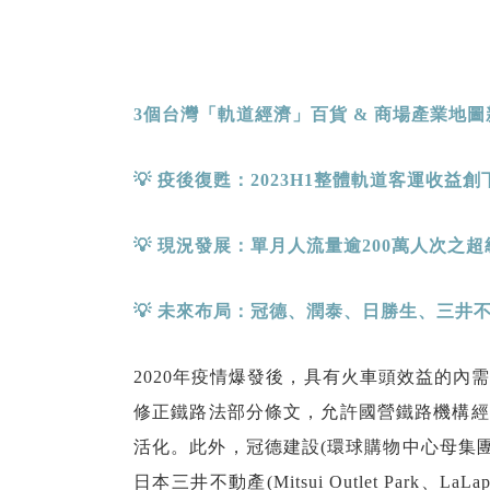
3
個台灣「軌道經濟」百貨 &
商場產業地圖新
💡
疫後復甦：
2023H1
整體軌道客運收益創
💡
現況發展：單月人流量逾
200
萬人次之超
💡
未來布局：冠德、潤泰、日勝生、三井
2020年疫情爆發後，具有火車頭效益的內
修正鐵路法部分條文，允許國營鐵路機構經
活化。此外，冠德建設(環球購物中心母集團)
日本三井不動產(Mitsui Outlet Pa