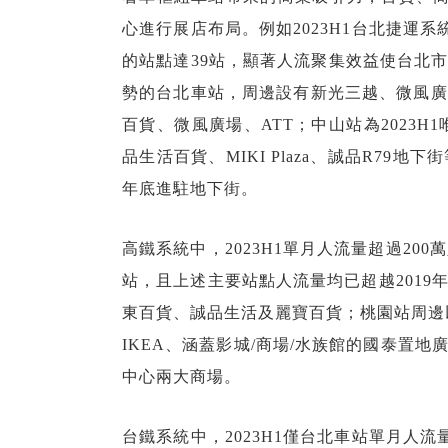
心進行展店布局。例如2023H1台北捷運系統
的站點達39站，顯著人流聚集效益使台北
勢的台北車站，周邊設有新光三越、微風廣
百貨、微風廣場、ATT；中山站為2023
品生活百貨、MIKI Plaza、誠品R79
年底進駐地下街。
高鐵系統中，2023H1單月人流量超過200萬
站，且上述主要站點人流量均已超越201
東百貨、誠品生活及麗寶百貨；桃園站周邊
IKEA、涵蓋影城/商場/水族館的國泰置
中心兩大商場。
台鐵系統中，2023H1僅台北車站單月人流量