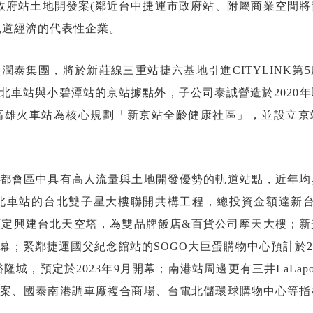
市政府站土地開發案(鄰近台中捷運市政府站、附屬商業空間
軌道經濟的代表性企業。
的潤泰集團，將於新莊線三重站捷六基地引進CITYLINK第
北車站與小碧潭站的京站據點外，子公司泰誠營造於2020
高雄火車站為核心規劃「新京站全齡健康社區」，並設立京
都會區中具有高人流量與土地開發優勢的軌道站點，近年均
車站的台北雙子星大樓聯開共構工程，總投資金額達新台幣
站預定興建台北天空塔，為雙品牌飯店&百貨公司摩天大樓；
幕；緊鄰捷運國父紀念館站的SOGO大巨蛋購物中心預計於20
城，預定於2023年9月開幕；南港站周邊更有三井LaLapo
案、國泰南港調車廠複合商場、台電北儲環球購物中心等指