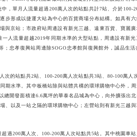
中，單月人流量超過200萬人次的站點共計7站、介於100-2
市逐步形成以捷運大站為中心的百貨商場分布結構。如具有六
場與京站；市政府站周邊設有新光三越、遠東百貨、寶麗廣
H1唯一人流量超越2019年同期水準的大型站點，周邊設有新
地下街等；忠孝復興站周邊除SOGO忠孝館與復興館外，誠品生活亦
人次的站點共2站、100-200萬人次站點共3站、80-100萬人
9年同期水準。其中板橋站除與站體共構的環球購物中心外，
以總開發面積達6.6萬坪的華泰名品城為中心，向外擴張出
地廣場、以及一站之隔的環球購物中心；左營站則有新光三越
超過200萬人次、100-200萬人次站點共5站。其中桃園車