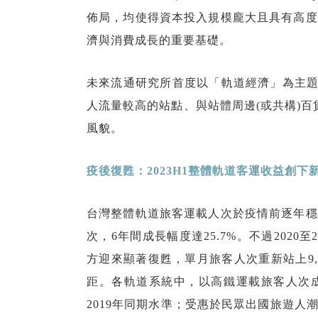
佈局，均使得資本投入規模龐大且具有高度
濟與消費成長的重要基礎。
未來流通研究所首度以「軌道經濟」為主題
人流量較高的站點、與站體周邊(或共構)百貨
風貌。
疫後復甦：
2023H1
整體軌道客運收益創下
台灣整體軌道旅客運載人次於疫情前逐年穩定成長
次，6年間成長幅度達25.7%。不過2020
方迎來顯著復甦，單月旅客人次重新站上9,00
距。各軌道系統中，以高鐵運載旅客人次成長
2019年同期水準；受惠於民眾出國旅遊人潮