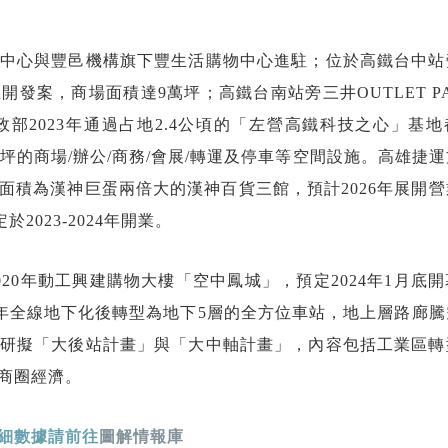
中心與豐邑機構旗下豐生活購物中心進駐；位於高鐵台中站
發案，商場面積達9萬坪；高鐵台南站旁三井OUTLET P
政部2023年通過占地2.4公頃的「左營高鐵科技之心」基
萬坪的商場/辦公/商務/會展/轉運及停車等空間設施。高雄捷
面積為漢神巨蛋兩倍大的漢神百貨三館，預計2026年展開
023-2024年開業。
20年動工興建購物大樓「空中鳳城」，預定2024年1月底
0年全線地下化後轉型為地下5層的全方位車站，地上層路廊
研擬「大後站計畫」與「大中軸計畫」，內容包括工業區轉
商圈經濟。
細數據請前往
圖解情報庫