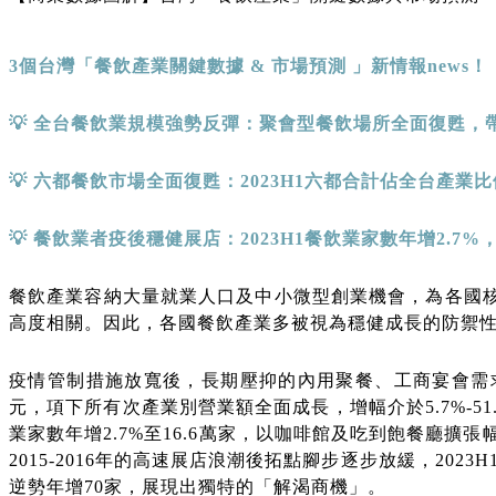
3
個台灣「餐飲產業關鍵數據
&
市場預測 」新情報
news
！
💡
全台餐飲業規模強勢反彈：聚會型餐飲場所全面復甦，
💡
六都餐飲市場全面復甦：
2023H1
六都合計佔全台產業比
💡
餐飲業者疫後穩健展店：
2023H1
餐飲業家數年增
2.7%
餐飲產業容納大量就業人口及中小微型創業機會，為各國核
高度相關。因此，各國餐飲產業多被視為穩健成長的防禦
疫情管制措施放寬後，長期壓抑的內用聚餐、工商宴會需求於20
元，項下所有次產業別營業額全面成長，增幅介於5.7%-5
業家數年增2.7%至16.6萬家，以咖啡館及吃到飽餐廳擴
2015-2016年的高速展店浪潮後拓點腳步逐步放緩，202
逆勢年增70家，展現出獨特的「解渴商機」。