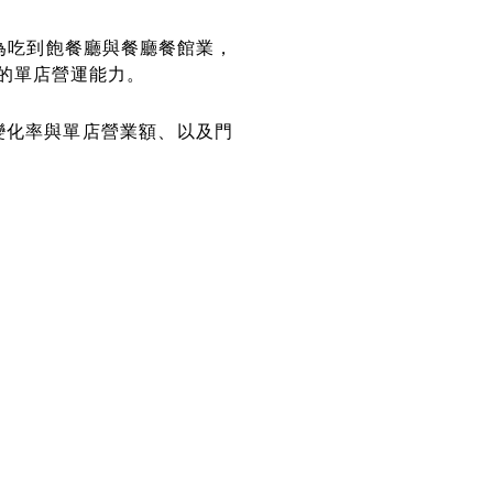
的為吃到飽餐廳與餐廳餐館業，
的單店營運能力。
變化率與單店營業額、以及門