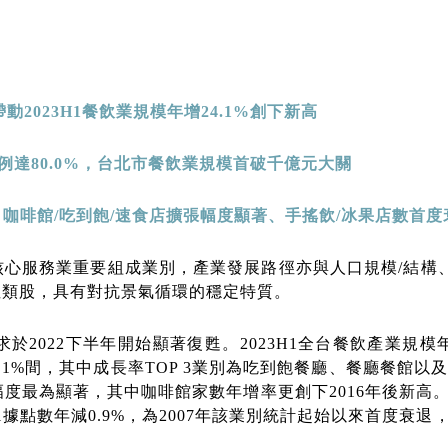
帶動
2023H1
餐飲業規模年增
24.1%
創下新高
例達
80.0%
，台北市餐飲業規模首破千億元大關
，咖啡館
/
吃到飽
/
速食店擴張幅度顯著、手搖飲
/
冰果店數首度
心服務業重要組成業別，產業發展路徑亦與人口規模/結構
性類股，具有對抗景氣循環的穩定特質。
22下半年開始顯著復甦。2023H1全台餐飲產業規模年增24
1.1%間，其中成長率TOP 3業別為吃到飽餐廳、餐廳餐館以
張幅度最為顯著，其中咖啡館家數年增率更創下2016年後新高
3H1據點數年減0.9%，為2007年該業別統計起始以來首度衰