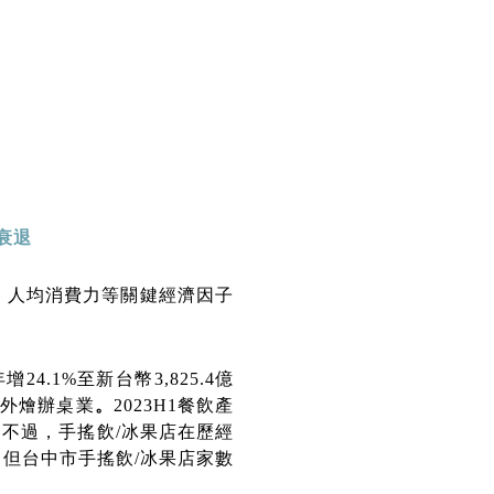
衰退
、人均消費力等關鍵經濟因子
.1%至新台幣3,825.4億
及外燴辦桌業
。
2023H1餐飲產
。不過，手搖飲/冰果店在歷經
退，但台中市手搖飲/冰果店家數