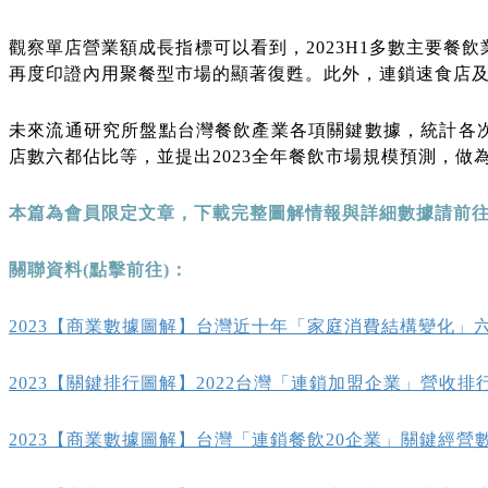
觀察單店營業額成長指標可以看到，2023H1多數主要餐
再度印證內用聚餐型市場的顯著復甦。此外，連鎖速食店
未來流通研究所盤點台灣餐飲產業各項關鍵數據，統計各
店數六都佔比等，並提出2023全年餐飲市場規模預測，做
本篇為會員限定文章，下載完整圖解情報與詳細數據請前
關聯資料(點擊前往)：
2023【商業數據圖解】台灣近十年「家庭消費結構變化」
2023【關鍵排行圖解】2022台灣「連鎖加盟企業」營收排行T
2023【商業數據圖解】台灣「連鎖餐飲20企業」關鍵經營