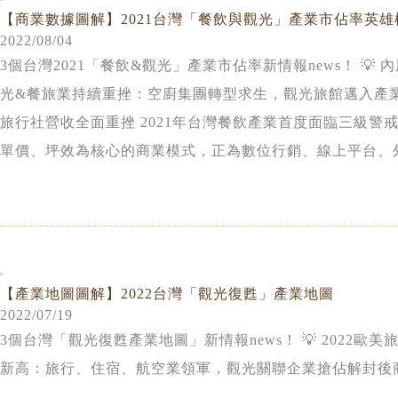
【商業數據圖解】2021台灣「餐飲與觀光」產業市佔率英雄
2022/08/04
3個台灣2021「餐飲&觀光」產業市佔率新情報news！ 
光&餐旅業持續重挫：空廚集團轉型求生，觀光旅館邁入產業
旅行社營收全面重挫 2021年台灣餐飲產業首度面臨三級
單價、坪效為核心的商業模式，正為數位行銷、線上平台、
以外送服務為主力的企業營收逆勢增長，帶動麥當勞、八方雲集
【產業地圖圖解】2022台灣「觀光復甦」產業地圖
2022/07/19
3個台灣「觀光復甦產業地圖」新情報news！ 💡 2022歐美
新高：旅行、住宿、航空業領軍，觀光關聯企業搶佔解封後