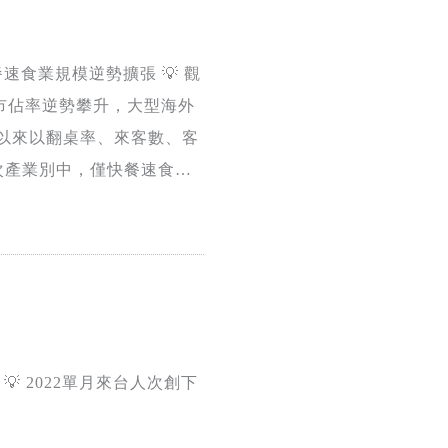
速食業規模逆勢擴張 💡 觀
者市佔率逆勢攀升，大型海外
期以來以翻桌率、來客數、客
次產業別中，僅快餐速食與
💡 2022單月來台人次創下