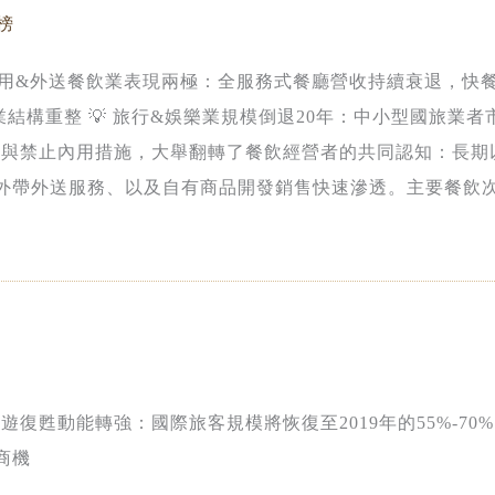
榜
 內用&外送餐飲業表現兩極：全服務式餐廳營收持續衰退，快餐
結構重整 💡 旅行&娛樂業規模倒退20年：中小型國旅業
警戒與禁止內用措施，大舉翻轉了餐飲經營者的共同認知：長
外帶外送服務、以及自有商品開發銷售快速滲透。主要餐飲
、漢堡王、咖碼(cama)等業者市佔率攀升。
旅遊復甦動能轉強：國際旅客規模將恢復至2019年的55%-70% 
商機