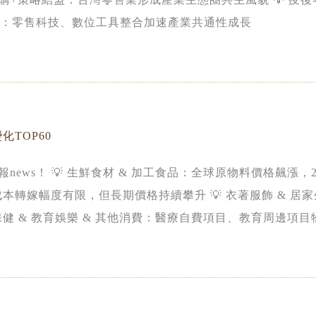
參戰：零售科技、數位工具整合加速產業共通性成長
化TOP60
報news！ 💡 生鮮食材 & 加工食品：全球原物料價格飆漲，2
期成本轉嫁幅度有限，但長期價格持續攀升 💡 衣著服飾 & 居
保健 & 教育娛樂 & 其他消費：醫療自費項目、教育周邊項