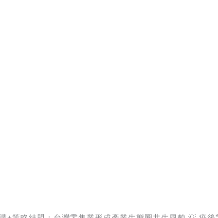
 關鍵併購+策略結盟：台灣零售業形成產業生態圈共生風貌 💡 