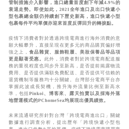
管制措施介入影響，進口總量首度創下年減
4.9%
的
衰退走勢。即使如此，
2021
全年進口及出口快遞小
型包裹總金額仍持續創下歷史新高，進口快遞小型
包裹每件平均單價亦迎來首度反彈回升的轉捩點。
疫情下消費者對於透過跨境電商進行海外消費的意
願大幅攀升，直接呈現在更多元的商品購買偏好增
強之上，
食品雜貨、服飾鞋履、美妝保養品等品項
更是顯著受惠。
此外，消費者對於跨境電商配送服
務的重視程度也同步升至新高，是否提前揭露物流
費用、是否提供滿額免費配送、是否提供可信賴的
退貨機制等服務均十分關鍵。台灣部分電商平台亦
掌握此波成長契機，推升海外流量比例至新高水
準，包括
Pinkoi、博客來、露天拍賣以及採海外落
地營運模式的PChomeSea均展現出優異績效。
未來流通研究所針對台灣「跨境電商進出口」關鍵
數據進行調查分析，提出歷年「跨境快遞小型包