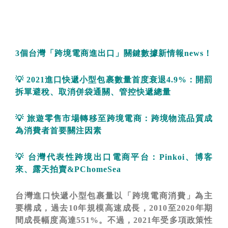
3
個台灣「跨境電商進出口」關鍵數據新情報
news
！
💡
2021
進口快遞小型包裹數量首度衰退
4.9%
：開罰
拆單避稅、取消併袋通關、管控快遞總量
💡
旅遊零售市場轉移至跨境電商：跨境物流品質成
為消費者首要關注因素
💡
台灣代表性跨境出口電商平台：
Pinkoi
、博客
來、露天拍賣
&
PChomeSea
台灣進口快遞小型包裹量以「跨境電商消費」為主
要構成，過去
10
年規模高速成長，
2010
至
2020
年期
間成長幅度高達
551%
。不過，
2021
年受多項政策性