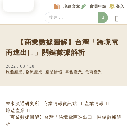
Skip
珍藏文章
會員申請
登入
to
content
Search
...
產業情報
產業數據庫
商圈資料庫
圖解情報庫
關於我們
Locat
【商業數據圖解】台灣「跨境電
商進出口」關鍵數據解析
2022 / 03 / 28
旅遊產業
,
物流產業
,
產業情報
,
零售產業
,
電商產業
未來流通研究所 | 商業情報資訊站
產業情報
旅遊產業
【商業數據圖解】台灣「跨境電商進出口」關鍵數據解
析