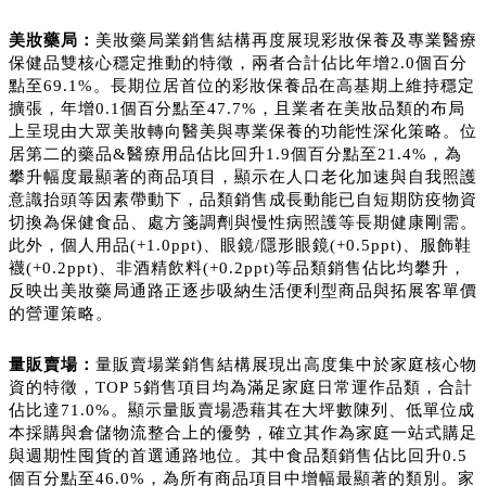
美妝藥局：
美妝藥局業銷售結構再度展現彩妝保養及專業醫療
保健品雙核心穩定推動的特徵，兩者合計佔比年增2.0個百分
點至69.1%。長期位居首位的彩妝保養品在高基期上維持穩定
擴張，年增0.1個百分點至47.7%，且業者在美妝品類的布局
上呈現由大眾美妝轉向醫美與專業保養的功能性深化策略。位
居第二的藥品&醫療用品佔比回升1.9個百分點至21.4%，為
攀升幅度最顯著的商品項目，顯示在人口老化加速與自我照護
意識抬頭等因素帶動下，品類銷售成長動能已自短期防疫物資
切換為保健食品、處方箋調劑與慢性病照護等長期健康剛需。
此外，個人用品(+1.0ppt)、眼鏡/隱形眼鏡(+0.5ppt)、服飾鞋
襪(+0.2ppt)、非酒精飲料(+0.2ppt)等品類銷售佔比均攀升，
反映出美妝藥局通路正逐步吸納生活便利型商品與拓展客單價
的營運策略。
量販賣場：
量販賣場業銷售結構展現出高度集中於家庭核心物
資的特徵，TOP 5銷售項目均為滿足家庭日常運作品類，合計
佔比達71.0%。顯示量販賣場憑藉其在大坪數陳列、低單位成
本採購與倉儲物流整合上的優勢，確立其作為家庭一站式購足
與週期性囤貨的首選通路地位。其中食品類銷售佔比回升0.5
個百分點至46.0%，為所有商品項目中增幅最顯著的類別。家