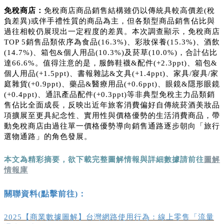
免稅商店：
免稅商店商品銷售結構雖仍以傳統具較高價差(稅
負差異)或伴手禮性質的商品為主，但各類型商品銷售佔比與
過往相較仍展現出一定程度的差異。本次調查顯示，免稅商店
TOP 5銷售品類依序為食品(16.3%)、彩妝保養(15.3%)、酒飲
(14.7%)、箱包&個人用品(10.3%)及菸草(10.0%)，合計佔比
達66.6%。值得注意的是，服飾鞋襪&配件(+2.3ppt)、箱包&
個人用品(+1.5ppt)、書報雜誌&文具(+1.4ppt)、家具/寢具/家
庭雜貨(+0.9ppt)、藥品&醫療用品(+0.6ppt)、眼鏡&隱形眼鏡
(+0.4ppt)、通訊產品配件(+0.3ppt)等非典型免稅主力品類銷
售佔比全面成長，反映出近年旅客消費偏好自傳統菸酒美妝品
項擴展至更具紀念性、實用性與價格優勢的生活消費商品，帶
動免稅商店由過往單一價格優勢導向銷售通路逐步朝向「旅行
選物通路」的角色發展。
本文為精彩摘要，欲下載完整圖解情報與詳細數據請前往
圖解
情報庫
關聯資料(點擊前往)：
2025【商業數據圖解】台灣網路使用行為：線上零售「流量