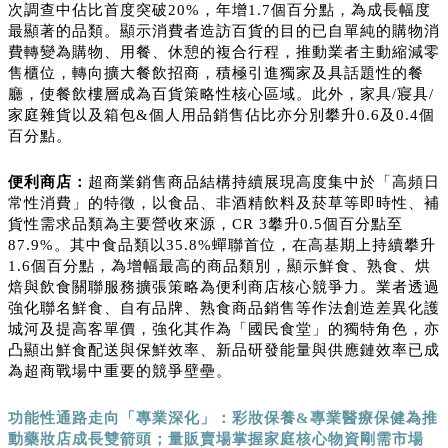
次調查中佔比首度突破20%，年增1.7個百分點，為成長幅度
最顯著的品類。顯示消費者造訪百貨的目的已自單純的購物消
費轉變為購物、用餐、休憩的複合行程，推動業者主動縮減零
售櫃位，轉向擴大餐飲招商，積極引進獨家及具話題性的餐
廳，使餐飲樓層成為百貨策略性核心區域。此外，家具/寢具/
家庭雜貨以及箱包&個人用品銷售佔比亦分別攀升0.6及0.4個
百分點。
便利商店：
超商業銷售商品結構持續展現高度集中於「高頻日
常性消費」的特徵，以食品、非酒精飲料及菸草等即時性、補
貨性需求品類為主要營收來源，CR 3攀升0.5個百分點至
87.9%。其中食品類以35.8%蟬聯首位，在高基期上持續攀升
1.6個百分點，為增幅最高的商品類別，顯示鮮食、熟食、烘
焙與飲食關聯服務擴張策略為便利商店核心競爭力。業者透過
強化聯名鮮食、自有品牌、熟食商品銷售等作法創造差異化護
城河及提高客單價，強化其作為「國民食堂」的獨特角色，亦
凸顯出鮮食配送與保鮮效率、新品研發能量與供應鏈效率已成
為超商戰場中重要的競爭壁壘。
功能性通路走向「專業深化」：彩妝保養
&
專業醫療保健為推
動藥妝店成長雙箭頭；量販賣場掌握家庭核心物資剛需市場