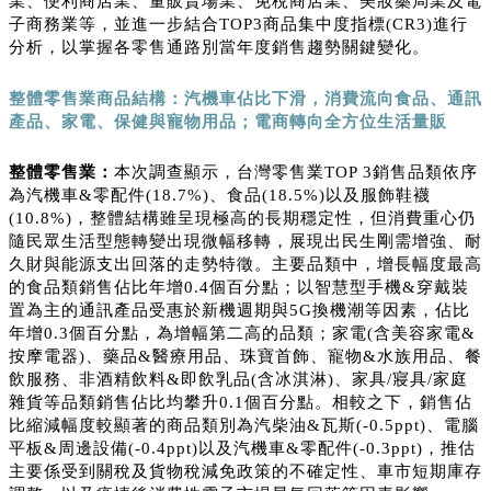
業、便利商店業、量販賣場業、免稅商店業、美妝藥局業及電
子商務業等，並進一步結合TOP3商品集中度指標(CR3)進行
分析，以掌握各零售通路別當年度銷售趨勢關鍵變化。
整體零售業商品結構：汽機車佔比下滑，消費流向食品、通訊
產品、家電、保健與寵物用品；電商轉向全方位生活量販
整體零售業：
本次調查顯示，台灣零售業TOP 3銷售品類依序
為汽機車&零配件(18.7%)、食品(18.5%)以及服飾鞋襪
(10.8%)，整體結構雖呈現極高的長期穩定性，但消費重心仍
隨民眾生活型態轉變出現微幅移轉，展現出民生剛需增強、耐
久財與能源支出回落的走勢特徵。主要品類中，增長幅度最高
的食品類銷售佔比年增0.4個百分點；以智慧型手機&穿戴裝
置為主的通訊產品受惠於新機週期與5G換機潮等因素，佔比
年增0.3個百分點，為增幅第二高的品類；家電(含美容家電&
按摩電器)、藥品&醫療用品、珠寶首飾、寵物&水族用品、餐
飲服務、非酒精飲料&即飲乳品(含冰淇淋)、家具/寢具/家庭
雜貨等品類銷售佔比均攀升0.1個百分點。相較之下，銷售佔
比縮減幅度較顯著的商品類別為汽柴油&瓦斯(-0.5ppt)、電腦
平板&周邊設備(-0.4ppt)以及汽機車&零配件(-0.3ppt)，推估
主要係受到關稅及貨物稅減免政策的不確定性、車市短期庫存