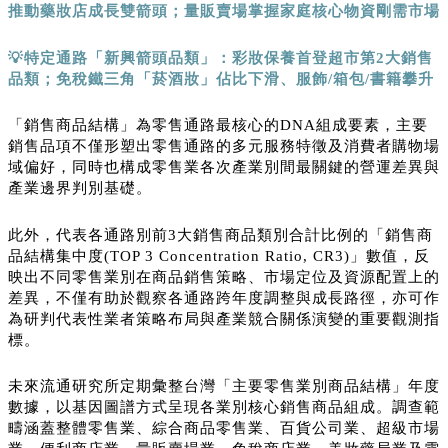
推動藥妝店成長雙箭頭；量販賣場掌握家庭核心物資剛需市場
💡
特定通路「新興箭頭品類」：彩妝保養首登超市第
2
大銷售
品類；免稅鐵三角「菸酒妝」佔比下滑、服飾
/
箱包
/
書籍攀升
「銷售商品結構」為零售通路最核心的DNA組成要素，主要
銷售品項不僅形塑出零售通路的多元服務特徵及消費者購物場
域偏好，同時也構成零售業各次產業別間最關鍵的營運差異與
產業邊界判別基礎。
此外，代表各通路別前3大銷售商品類別合計比例的「銷售商
品結構集中度(TOP 3 Concentration Ratio, CR3)」數值，反
映出不同零售業別在商品銷售策略、市場定位及資源配置上的
差異，不僅有助於觀察各通路跨年度調整與成長路徑，亦可作
為研判代表性業者策略布局與產業競合關係演變的重要觀測指
標。
未來流通研究所定期彙整台灣「主要零售業別商品結構」年度
數據，以基因圖譜方式呈現各業別核心銷售商品組成。調查範
疇涵蓋整體零售業、綜合商品零售業、百貨公司業、超級市場