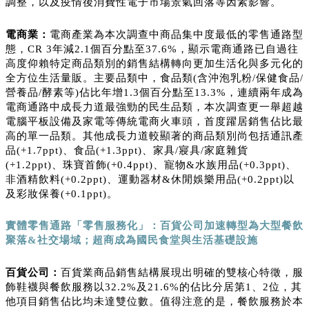
調整，以及疫情後消費性電子市場景氣回落等因素影響。
電商業：
電商產業為本次調查中商品集中度最低的零售通路型
態，CR 3年減2.1個百分點至37.6%，顯示電商通路已自過往
高度仰賴特定商品類別的銷售結構轉向更加生活化與多元化的
全方位生活量販。主要品類中，食品類(含沖泡乳粉/保健食品/
營養品/酵素等)佔比年增1.3個百分點至13.3%，連續兩年成為
電商通路中成長力道最強勁的民生品類，本次調查更一舉超越
電腦平板設備及家電等傳統電商火車頭，首度躍居銷售佔比最
高的單一品類。其他成長力道較顯著的商品類別尚包括通訊產
品(+1.7ppt)、食品(+1.3ppt)、家具/寢具/家庭雜貨
(+1.2ppt)、珠寶首飾(+0.4ppt)、寵物&水族用品(+0.3ppt)、
非酒精飲料(+0.2ppt)、運動器材&休閒娛樂用品(+0.2ppt)以
及彩妝保養(+0.1ppt)。
實體零售通路「零售服務化」：百貨公司加速轉型為大型餐飲
聚落
&
社交場域；超商成為國民食堂與生活基礎設施
百貨公司：
百貨業商品銷售結構展現出明確的雙核心特徵，服
飾鞋襪與餐飲服務以32.2%及21.6%的佔比分居第1、2位，其
他項目銷售佔比均未達雙位數。值得注意的是，餐飲服務於本