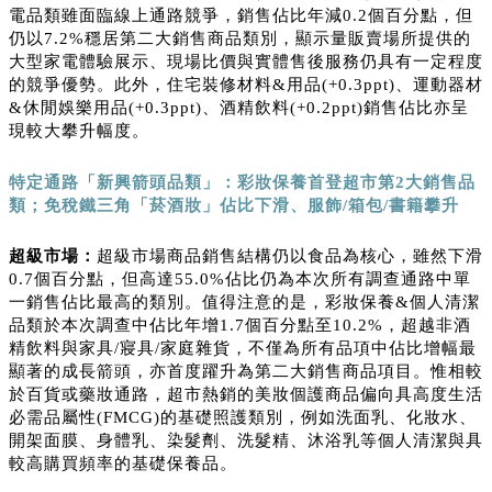
電品類雖面臨線上通路競爭，銷售佔比年減0.2個百分點，但
仍以7.2%穩居第二大銷售商品類別，顯示量販賣場所提供的
大型家電體驗展示、現場比價與實體售後服務仍具有一定程度
的競爭優勢。此外，住宅裝修材料&用品(+0.3ppt)、運動器材
&休閒娛樂用品(+0.3ppt)、酒精飲料(+0.2ppt)銷售佔比亦呈
現較大攀升幅度。
特定通路「新興箭頭品類」：彩妝保養首登超市第
2
大銷售品
類；免稅鐵三角「菸酒妝」佔比下滑、服飾
/
箱包
/
書籍攀升
超級市場：
超級市場商品銷售結構仍以食品為核心，雖然下滑
0.7個百分點，但高達55.0%佔比仍為本次所有調查通路中單
一銷售佔比最高的類別。值得注意的是，彩妝保養&個人清潔
品類於本次調查中佔比年增1.7個百分點至10.2%，超越非酒
精飲料與家具/寢具/家庭雜貨，不僅為所有品項中佔比增幅最
顯著的成長箭頭，亦首度躍升為第二大銷售商品項目。惟相較
於百貨或藥妝通路，超市熱銷的美妝個護商品偏向具高度生活
必需品屬性(FMCG)的基礎照護類別，例如洗面乳、化妝水、
開架面膜、身體乳、染髮劑、洗髮精、沐浴乳等個人清潔與具
較高購買頻率的基礎保養品。