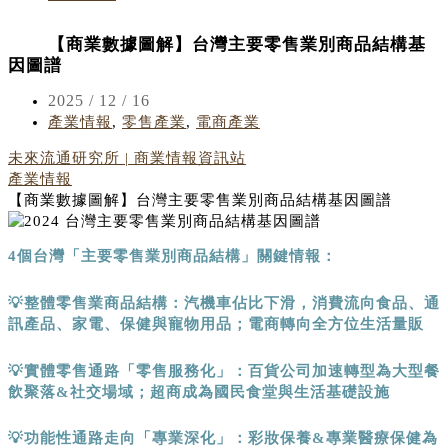
【商業數據圖解】台灣主要零售業別商品結構基
因圖譜
2025 / 12 / 16
產業情報
,
零售產業
,
電商產業
未來流通研究所 | 商業情報資訊站
產業情報
【商業數據圖解】台灣主要零售業別商品結構基因圖譜
4
個
台灣「主要零售業別商品結構」關鍵情報：
💡
整體零售業商品結構：汽機車佔比下滑，消費流向食品、通
訊產品、家電、保健與寵物用品；電商轉向全方位生活量販
💡
實體零售通路「零售服務化」：百貨公司加速轉型為大型餐
飲聚落
&
社交場域；超商成為國民食堂與生活基礎設施
💡
功能性通路走向「專業深化」：彩妝保養
&
專業醫療保健為