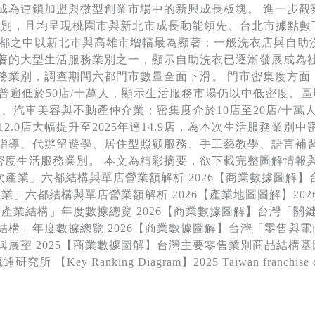
成為連鎖加盟與微型創業市場中的新興成長板塊。 進一步觀
前兩大業別，且均呈現桃園市與新北市成長動能領先、台北市據點數
都之中以新北市與高雄市增幅最為顯著；一般洗衣店與自助洗衣店
著的大型生活服務業別之一，顯示自助洗衣已逐漸發展成為
業別，調查期間六都門市數量全面下滑。 門市密集度方面，本
仍普遍低於50店/十萬人，顯示生活服務市場仍以中低密度、
維修、汽車美容與不動產仲介業；密集度介於10店至20店/十
2.0店大幅提升至2025年達14.9店，為本次生活服務業別
指導、代辦留遊學、居住型照顧服務、手工藝教學、語言補
的低密度生活服務業別。 本文為精彩摘要，欲下載完整圖解情報
活次產業」六都結構與單店營業額解析 2026【商業數據圖
業」六都結構與單店營業額解析 2026【產業地圖圖解】202
次產業結構」年度數據總覽 2026【商業數據圖解】台灣「關鍵
構」年度數據總覽 2026【商業數據圖解】台灣「零售與電商
展望 2025【商業數據圖解】台灣主要零售業別商品結構基因
anking Diagram】2025 Taiwan franchise chain indu