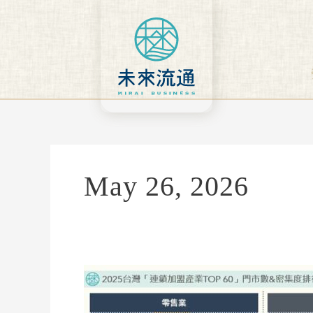
Skip
to
content
May 26, 2026
【關
鍵
排