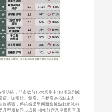
場特徵明確，門市數前15大業別中僅4項業別維
便當店、咖啡館、麵店、早餐店為拓點主力；
費快速擴張，傳統娛樂型態面臨據點數縮減挑
提升型服務同步成長 相較於營業規模與單店