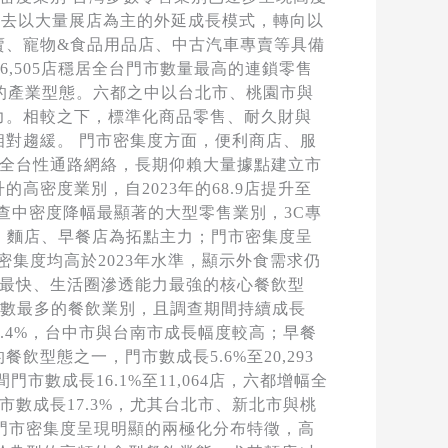
由過去以大量展店為主的外延成長模式，轉向以
賣、寵物&食品用品店、中古汽車專賣等具備
,505店穩居全台門市數量最高的連鎖零售
長的產業型態。六都之中以台北市、桃園市與
力。相較之下，標準化商品零售、耐久財與
對趨緩。 門市密集度方面，便利商店、服
與全台性通路網絡，長期仰賴大量據點建立市
密度業別，自2023年的68.9店提升至
調查中密度降幅最顯著的大型零售業別，3C專
館、麵店、早餐店為拓點主力；門市密集度呈
密集度均高於2023年水準，顯示外食需求仍
度最快、生活圈滲透能力最強的核心餐飲型
據點數最多的餐飲業別，且調查期間持續成長
1.4%，台中市與台南市成長幅度較高；早餐
態之一，門市數成長5.6%至20,293
數成長16.1%至11,064店，六都增幅全
市數成長17.3%，尤其台北市、新北市與桃
飲門市密集度呈現明顯的兩極化分布特徵，高