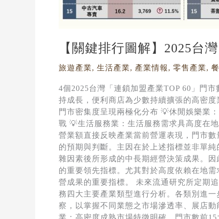
集
度
排
【關鍵排行圖解】2025台灣
行
旅遊產業
,
生活產業
,
產業情報
,
零售產業
,
4個2025台灣「連鎖加盟產業TOP 60
持成長，便利商店為少數持續擴張的高密度
門市密集度呈現兩極化分布 💡休閒娛樂
戰 💡生活服務業：生活服務需求具高度在
營業額直接反映產業當前營運表現，門市數
的預期與判斷。主因在於上述指標並非單純
雜因素後所形成的中長期經營決策成果。因
的重要領先指標。尤其對於高度依賴在地需
營成果的重要指標。 未來流通研究所定期追
務四大主要產業類型進行分析。各類別進一步
察，以掌握不同業態之市場滲透率、展店動
業：高密度成熟市場特徵明確，門市數前1