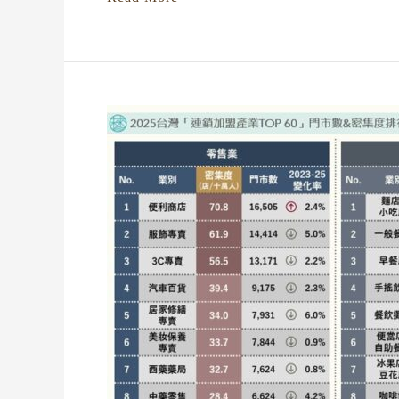
2025
台
灣
「連
鎖
加
盟
產
業
TOP
60」
門
市
數