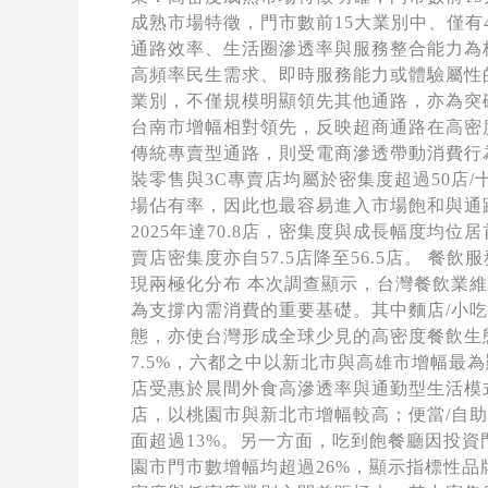
成熟市場特徵，門市數前15大業別中、僅有
通路效率、生活圈滲透率與服務整合能力為
高頻率民生需求、即時服務能力或體驗屬性的
業別，不僅規模明顯領先其他通路，亦為突
台南市增幅相對領先，反映超商通路在高密
傳統專賣型通路，則受電商滲透帶動消費行
裝零售與3C專賣店均屬於密集度超過50店
場佔有率，因此也最容易進入市場飽和與通路
2025年達70.8店，密集度與成長幅度均
賣店密集度亦自57.5店降至56.5店。
現兩極化分布 本次調查顯示，台灣餐飲業維
為支撐內需消費的重要基礎。其中麵店/小
態，亦使台灣形成全球少見的高密度餐飲生態。
7.5%，六都之中以新北市與高雄市增幅最為
店受惠於晨間外食高滲透率與通勤型生活模式
店，以桃園市與新北市增幅較高；便當/自助餐
面超過13%。另一方面，吃到飽餐廳因投資門
園市門市數增幅均超過26%，顯示指標性