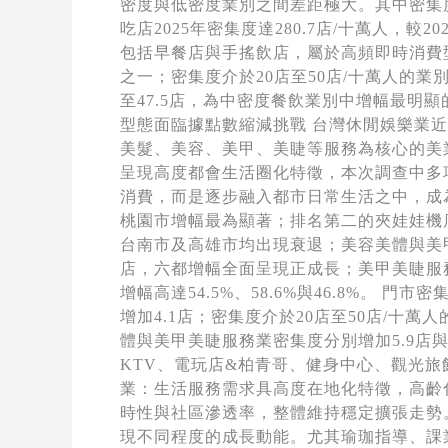
密度與低密度業別之間差距極大。其中密集度
吃店2025年密集度達280.7店/十萬人，
包括早餐店與手搖飲店，屬於高頻即時消費型
之一；密集度介於20店至50店/十萬人的業
至47.5店，為中密度餐飲業別中增幅最明
型態面臨據點數縮減挑戰 台灣休閒娛樂業
美髮、美容、美甲、美睫等服務為核心的美
呈現高度都會生活圈化特徵，本次調查中多
消費，而是逐步融入都市日常生活之中，成為
桃園市增幅最為顯著；排名第二的夾娃娃機店成長
台南市及高雄市均出現衰退；美容美體與美甲
店，六都增幅全面呈現正成長；美甲美睫服
增幅高達54.5%、58.6%與46.8%。 
增加4.1店；密集度介於20店至50店/
體與美甲美睫服務業密集度分別增加5.9店
KTV、電玩店&柏青哥、健身中心、觀光旅
業：生活服務需求具高度在地化特徵，高齡
時性與社區滲透率，整體維持穩定擴張走勢。
現不同程度的成長動能。尤其瑜珈指導、課