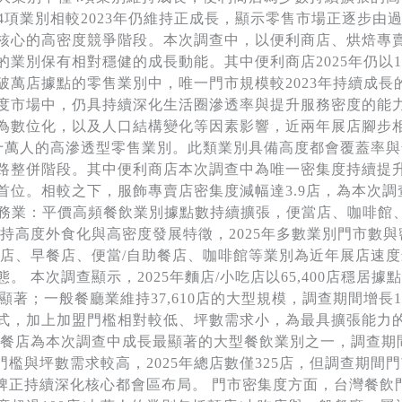
4項業別相較2023年仍維持正成長，顯示零售市場正逐步
核心的高密度競爭階段。本次調查中，以便利商店、烘焙專
業別保有相對穩健的成長動能。其中便利商店2025年仍以16
破萬店據點的零售業別中，唯一門市規模較2023年持續成
度市場中，仍具持續深化生活圈滲透率與提升服務密度的能
為數位化，以及人口結構變化等因素影響，近兩年展店腳步相
/十萬人的高滲透型零售業別。此類業別具備高度都會覆蓋率
整併階段。其中便利商店本次調查中為唯一密集度持續提升的高
位居首位。相較之下，服飾專賣店密集度減幅達3.9店，為本次
 餐飲服務業：平價高頻餐飲業別據點數持續擴張，便當店、咖啡
持高度外食化與高密度發展特徵，2025年多數業別門市數與
吃店、早餐店、便當/自助餐店、咖啡館等業別為近年展店速
 本次調查顯示，2025年麵店/小吃店以65,400店穩居
顯著；一般餐廳業維持37,610店的大型規模，調查期間增長
，加上加盟門檻相對較低、坪數需求小，為最具擴張能力的餐飲型
店為本次調查中成長最顯著的大型餐飲業別之一，調查期間門市
檻與坪數需求較高，2025年總店數僅325店，但調查期間門
品牌正持續深化核心都會區布局。 門市密集度方面，台灣餐