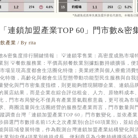
「連鎖加盟產業TOP 60」門市數&密
餐飲產業
/ By
rita
」門市數&密集度排行關鍵情報： 💡連鎖零售業：高密度成熟市
業別 💡餐飲服務業：平價高頻餐飲業別據點數持續擴張，
業：市場呈現高度都會生活圈化特徵；美業經濟與個人療癒消
地化特徵，高齡化與都會生活型態帶動功能型民生服務與自我
量變化與門市密集度指標，則更能夠體現關聯企業、連鎖品
的展店結果，而是企業在綜合評估租金、人力、原物料成本
此，門市布局變化不僅具有產業景氣觀察意義，更可視為市
求、商圈流量與生活圈經營的服務型產業而言，門市數量與
蹤調查台灣「連鎖加盟產業TOP 60」門市數變化，並依產
篩選門市數排名前15大之次產業別(合計60項業別)，並結
能與區域發展特徵，作為觀測台灣連鎖加盟產業結構變化與消
5大業別中僅4項業別維持成長，便利商店為少數持續擴張的高