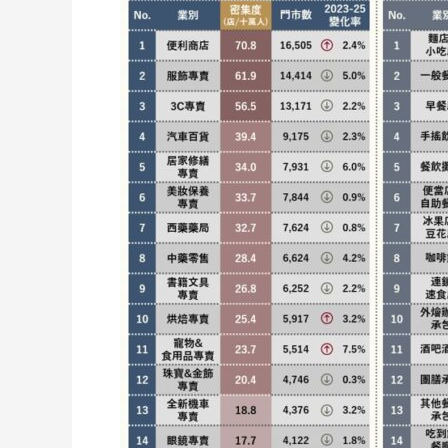
行
圖
解】
2025
台
灣
「連
鎖
加
盟
產
業
TOP
60」
門
市
數
&
密