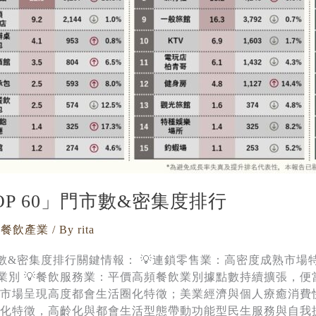
OP 60」門市數&密集度排行
,
餐飲產業
/ By
rita
」門市數&密集度排行關鍵情報： 💡連鎖零售業：高密度成熟市
業別 💡餐飲服務業：平價高頻餐飲業別據點數持續擴張，
業：市場呈現高度都會生活圈化特徵；美業經濟與個人療癒消
地化特徵，高齡化與都會生活型態帶動功能型民生服務與自我