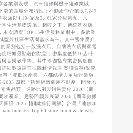
察各業別表現，汽車維修與機車維修業以
下滑的區域分布特性；不動產仲介業以7,249
以4,194家及3,461家分居第五、六
社區生活基礎設施。相較之下，傳統洗衣店
次調查TOP 15生活服務業別中，多數業
區域型與社區生活圈需求為主。其中密集度介
萬人的業別包括一般洗衣店、自助洗衣店與家電
中密度增幅最顯著的類型；密集度低於10店/十
習與音樂教學等。其中瑜珈指導業密集度自
與詳細數據請前往圖解情報庫 關聯資料(點擊
解】台灣「餐飲次產業」六都結構與單店營業額
6-2033 四都「軌道經濟商用不動產」開發地
零售品類」通路比例與銷售變化 2026【商
次產業」趨勢回顧與展望 2026【商業數據
圖譜 2025【關鍵排行圖解】台灣「連鎖加
stry Top 60 store count & density