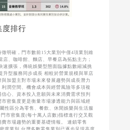
集度排行
場特徵明確，門市數前15大業別中僅4項業別維
便當店、咖啡館、麵店、早餐店為拓點主力；
費快速擴張，傳統娛樂型態面臨據點數縮減挑
提升型服務同步成長 相較於營業規模與單店
牌與加盟主對市場未來發展趨勢與成長潛力
、利潤空間、機會成本與經營風險等多項複
場信心、資本投入意願與未來消費需求預判
門市密集度更是衡量市場滲透能力與區域經
業屬性區分為零售、餐飲、休閒娛樂與生活服
合門市密集度(每十萬人店數)指標進行交叉觀
費市場趨勢的重要基礎情報。 連鎖零售
密度業別 台灣多數零售業別已逐步呈現高度