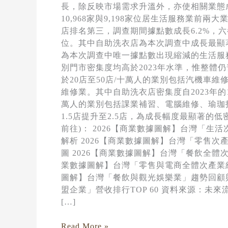
長，除反映市場需求升溫外，亦使相關業態
10,968家與9,198家位居生活服務業
店排名第三，調查期間據點數成長6.2%，六
位。其中自助洗衣店為本次調查中成長最顯
為本次調查中唯一據點數出現縮減的生活服務
別門市密集度均高於2023年水準，惟整體
於20店至50店/十萬人的業別包括汽機車
維修業。其中自助洗衣店密集度自2023年的1
萬人的業別包括課業補習、電腦維修、瑜珈
1.5店提升至2.5店，為成長幅度最顯著
前往)： 2026【商業數據圖解】台灣「生
解析 2026【商業數據圖解】台灣「零售次產
圖 2026【商業數據圖解】台灣「餐飲全體
業數據圖解】台灣「零售與電商全體次產業結
圖解】台灣「餐飲與觀光娛樂業」趨勢回顧與
盟企業」營收排行TOP 60 資料來源：未來流通研究所 【Key R
[…]
Read More »