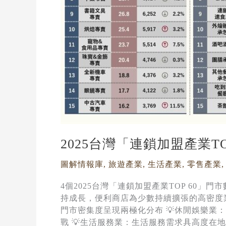
&
密
集
度
排
行
2025台灣「連鎖加盟產業T
圖解情報庫
,
旅遊產業
,
生活產業
,
零售產業
4個2025台灣「連鎖加盟產業TOP 60
持成長，便利商店為少數持續擴張的高密度
門市密集度呈現兩極化分布 💡休閒娛樂
戰 💡生活服務業：生活服務需求具高度在