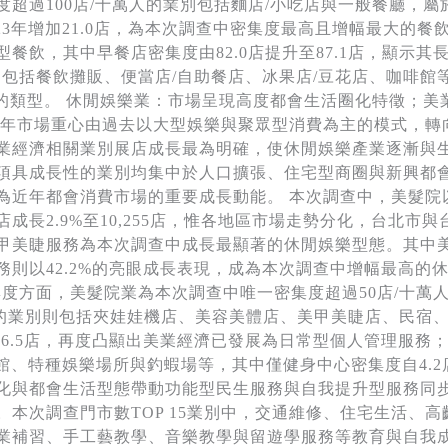
超過100店/十萬人的業別包括麵店/小吃店與一般餐廳，屬
較2023年增加21.0店，為本次調查中密集度最高且增幅最大的餐
餐飲，其中早餐店密集度由82.0店提升至87.1店，顯示
別包括餐飲攤販、便當店/自助餐店、冰果店/豆花店、咖啡館等
顯的類型。 休閒娛樂業：市場呈現高度都會生活圈化特徵；
近年市場重心由過去以大型娛樂與聚眾型消費為主的模式，轉
業經濟相關業別展店成長最為明確，使休閒娛樂產業逐漸與
項具成長性的業別均集中於人口擴張、住宅型商圈與新興都
近年都會消費市場的重要成長動能。 本次調查中，美髮院以1
2.9%至10,255店，惟各地區市場走勢分化，台北市與台中
美睫服務為本次調查中成長最顯著的休閒娛樂型態。其中美容美體
務則以42.2%的亮眼成長表現，成為本次調查中增幅最高的
門市密集度方面，美髮院業為本次調查中唯一密集度超過50店/十萬人的
十萬人的業別則包括夾娃娃機店、美容美體店、美甲美睫店、民
與6.5店，再度凸顯出美業經濟已發展為日常型個人管理服務；
館、特種娛樂場所與釣蝦場等，其中僅健身中心密集度自4.2店
化與都會生活型態帶動功能型民生服務與自我提升型服務同步
本次調查門市數TOP 15業別中，交通維修、住宅生活、
業補習、手工藝教學、音樂教學與留遊學服務等教育與自我