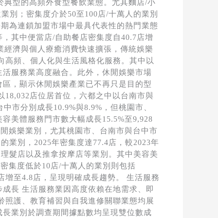
於典型的高頻外食型餐飲業態。尤其麵店/小
飲業別；密集度介於50至100店/十萬人的業別
其長期為連鎖加盟市場中最具代表性的熱門業態
，其中便當店/自助餐店密集度自40.7店增
美業經濟與個人療癒消費快速擴張，傳統娛樂
向高頻、個人化與生活風格化服務。其中以
生活服務業高度融合。此外，休閒娛樂市場
會區，顯示休閒娛樂產業已不再只是目的型
8,032店位居首位，六都之中以台南市與
市分別成長10.9%與8.9%，但桃園市、
服務門市數大幅成長15.5%至9,928
休閒娛樂業別，尤其桃園市、台南市與台中市
業別，2025年密集度達77.4店，較2023年
宿、理髮店以及推拿按摩店等業別。其中美容美
密集度低於10店/十萬人的業別則包括
增至4.8店，呈現明確成長趨勢。 生活服務
成長 生活服務業因高度依賴在地需求、即
高齡照護、教育補習與自我進修關聯業態均展
成長業別於調查期間據點數均呈現雙位數成