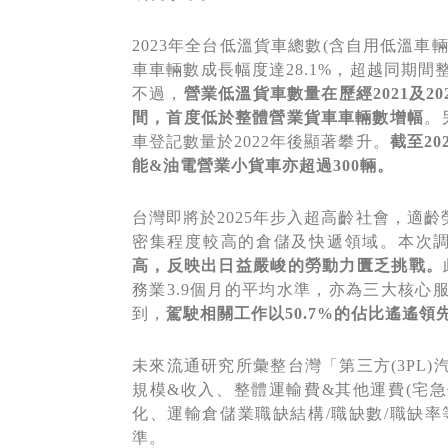
2023年全台低溫貨車總數(含自用低溫車輛
車車輛數成長幅度達28.1%，超越同期間
不過，
營業低溫貨車數量在歷經
2021
及
20
間，首度低於整體營業貨車車輛數增幅
。
車登記數量於2022年後顯著攀升。
截至
20
能
&
油電營業小貨車亦超過300
輛。
台灣即將於2025年步入超高齡社會，適
密集程度較高的倉儲及快遞領域。本次
高，反映出日益嚴峻的勞動力匱乏挑戰。
務業3.9個月的平均水準，亦為三大核
到，
駕駛相關工作以
50.7%
的佔比遙遙領
未來流通研究所彙整台灣「第三方(3PL
規模&收入、整體運輸費&其他運費(宅急便
化、運輸倉儲業職缺結構/職缺數/職缺
準。