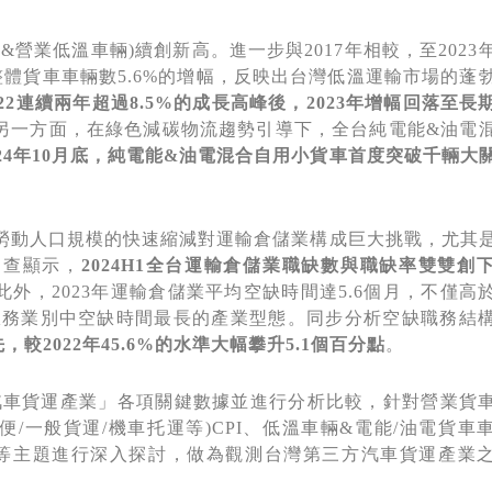
&營業低溫車輛)續創新高。進一步與2017年相較，至2023
整體貨車車輛數5.6%的增幅，反映出台灣低溫運輸市場的蓬
22
連續兩年超過
8.5%
的成長高峰後，
2023
年增幅回落至
長
另一方面，在綠色減碳物流趨勢引導下，全台純電能&油電
24
年
10
月底，純電能
&
油電混合自用小貨車
首度突破千輛大
齡勞動人口規模的快速縮減對運輸倉儲業構成巨大挑戰，尤其
調查顯示，
2024H1
全台運輸倉儲業職缺數與
職缺率
雙雙創
此外，2023年運輸倉儲業平均空缺時間達5.6個月，不僅高
心服務業別中空缺時間最長的產業型態。同步分析空缺職務結
先，較
2022
年
45.6%
的水準大幅攀升
5.1
個百分點
。
)汽車貨運產業」各項關鍵數據並進行分析比較，針對營業貨
/一般貨運/機車托運等)CPI、低溫車輛&電能/油電貨車
率等主題進行深入探討，做為觀測台灣第三方汽車貨運產業