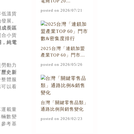
電商TOP 20...
posted on 2026/07/21
年低溫貨
勃發展。
期成長區
混合小貨
關，純電
2025台灣「連鎖加盟
產業TOP 60」門市...
posted on 2026/05/26
是勞動力
下歷史新
於整體服
構可以看
台灣「關鍵零售品類」
車運載量
通路比例與銷售變化
車輛數變
posted on 2026/02/23
之參考基