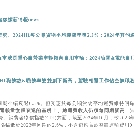
鍵數據新情報
news
！
走勢、
2024H1
每公噸貨物平均運費年增
2.3%
；
2024
年其他
溫車成長重心自營業車輛轉向自用車輛；
2024
油電
&
電能自
4H1
職缺數
&
職缺率雙雙創下新高；駕駛相關工作佔空缺職
3年同期小幅衰退0.3%。但受惠於每公噸貨物平均運費維持明
運載量微幅衰退的基礎上、總運費收入仍續創同期新高
；
費者物價指數(CPI)方面，截至2024年10月，較2023
00)，漲幅低於2023年同期的2.6%，不過仍遠高於整體運輸費用0