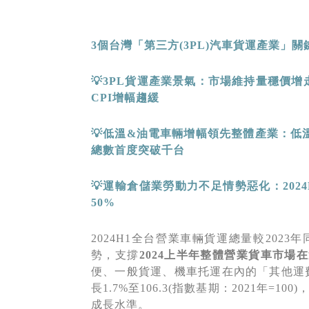
3
個台灣「第三方
(3PL)
汽車貨運產業」關
💡
3PL
貨運產業景氣：市場維持量穩價增
CPI
增幅趨緩
💡低溫
&
油電車輛增幅領先整體產業：低
總數首度突破千台
💡運輸倉儲業勞動力不足情勢惡化：
202
50%
2024H1全台營業車輛貨運總量較202
勢，支撐
2024
上半年整體營業貨車市場在
便、一般貨運、機車托運在內的「其他運費」消
長1.7%至106.3(指數基期：2021年=1
成長水準。