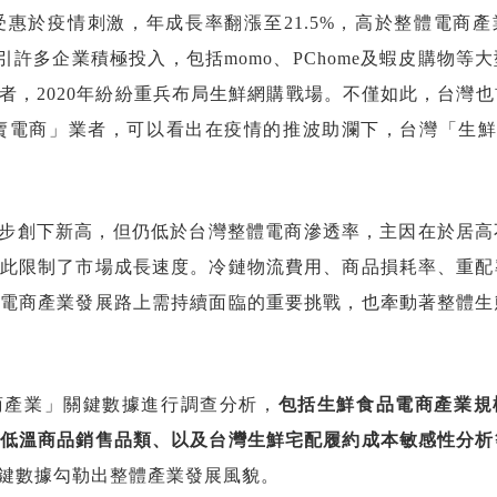
受惠於疫情刺激，年成長率翻漲至21.5%，高於整體電商
引許多企業積極投入，包括momo、PChome及蝦皮購物等
者，2020年紛紛重兵布局生鮮網購戰場。不僅如此，台灣
賣電商」業者，可以看出在疫情的推波助瀾下，台灣「生鮮
年同步創下新高，但仍低於台灣整體電商滲透率，主因在於居
此限制了市場成長速度。冷鏈物流費用、商品損耗率、重配
電商產業發展路上需持續面臨的重要挑戰，也牽動著整體生
商產業」關鍵數據進行調查分析，
包括生鮮食品電商產業規
低溫商品銷售品類、以及台灣生鮮宅配履約成本敏感性分析
鍵數據勾勒出整體產業發展風貌。