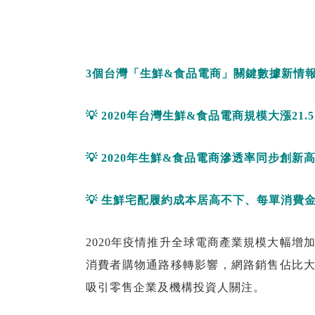
3
個台灣「生鮮
&
食品電商」關鍵數據新情
💡
2020
年
台灣生鮮
&
食品電商規模大漲
21.
💡
2020
年生鮮
&
食品電商滲透率
同步創新
💡
生鮮宅配履約成本居高不下、每單消費
2020年疫情推升全球電商產業規模大幅
消費者購物通路移轉影響，網路銷售佔比大
吸引零售企業及機構投資人關注。