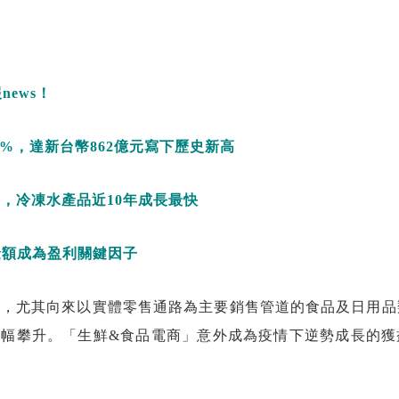
報
news
！
5%
，達新台幣
862
億元寫下歷史新高
高，冷凍水產品近
10
年成長最快
金額成為盈利關鍵因子
增加，尤其向來以實體零售通路為主要銷售管道的食品及日用
幅攀升。「生鮮&食品電商」意外成為疫情下逆勢成長的獲