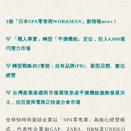
3
個「日本
SPA
零售商
WORKMAN
」新情報
news
！
💡
「職人專賣」轉型「平價機能」定位，切入
4,000
億
円潛力市場
💡
轉型戰略的
3
隻箭：自有品牌
(PB)
、新型店態、數位
經營
💡
台灣產業基礎與市場環境形成平價機能服飾發展沃
土，但百貨與電商正快速分食市場
全球快時尚龍頭企業以「SPA零售業」為核心經營模
式，代表性企業如GAP、ZARA、H&M及UNIQLO