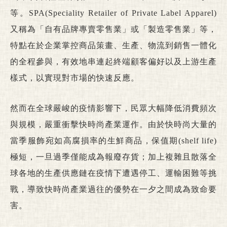
等。SPA(Speciality Retailer of Private Label Apparel)
又稱為「自有品牌專賣零售業」或「製造零售業」等，
特點在於企業掌控商品策畫、生產、物流到銷售一體化
的全程參與，有效地串連起終端顧客偏好以及上游生產
樣式，以實現對市場的快速反應。
然而在全球嚴峻的疫情影響下，民眾大幅降低消費頻次
與規模，嚴重衝擊快時尚產業運作。由於快時尚大量的
當季服飾宛如高腐損率的生鮮商品，保值期(shelf life)
極短，一旦過季僅能成為報廢存貨；加上複雜且散落全
球各地的生產供應鏈在疫情下遭遇停工、運輸困難等挑
戰，導致快時尚產業過往的優勢在一夕之間成為致命要
害。