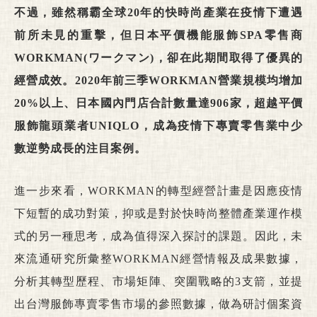
不過，雖然稱霸全球20年的快時尚產業在疫情下遭遇
前所未見的重擊，但日本平價機能服飾SPA零售商
WORKMAN(ワークマン)，卻在此期間取得了優異的
經營成效。2020年前三季WORKMAN營業規模均增加
20%以上、日本國內門店合計數量達906家，超越平價
服飾龍頭業者UNIQLO，成為疫情下專賣零售業中少
數逆勢成長的注目案例。
進一步來看，WORKMAN的轉型經營計畫是因應疫情
下短暫的成功對策，抑或是對於快時尚整體產業運作模
式的另一種思考，成為值得深入探討的課題。因此，未
來流通研究所彙整WORKMAN經營情報及成果數據，
分析其轉型歷程、市場矩陣、突圍戰略的3支箭，並提
出台灣服飾專賣零售市場的參照數據，做為研討個案資