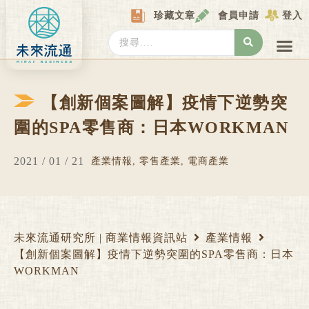
Skip
珍藏文章
會員申請
登入
to
content
Search
...
產業情報
產業數據庫
商圈資料庫
圖解情報庫
關於我們
Locat
【創新個案圖解】疫情下逆勢突
圍的SPA零售商：日本WORKMAN
2021 / 01 / 21
產業情報
,
零售產業
,
電商產業
未來流通研究所 | 商業情報資訊站
產業情報
【創新個案圖解】疫情下逆勢突圍的SPA零售商：日本
WORKMAN