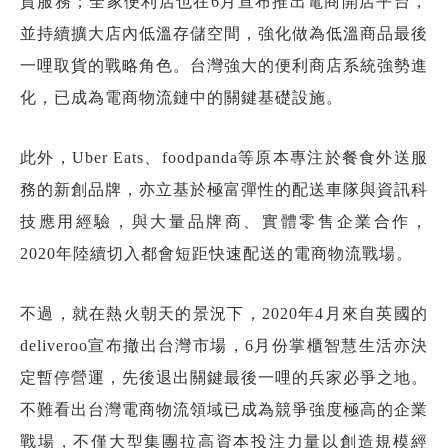
貨服務；全家便利店也在6月宣布推出電商開店平台，
並持續擴大店內低溫存儲空間，強化做為低溫商品最後
一哩取貨的戰略角色。台灣強大的便利商店系統強勢進
化，已成為電商物流鏈中的關鍵基礎設施。
此外，Uber Eats、foodpanda等原本專注於餐食外送服
務的新創品牌，亦立基於極富彈性的配送車隊與資訊科
技應用經驗，與大量品牌商、實體零售企業合作，
2020年陸續切入都會短距快速配送的電商物流戰場。
不過，就在熱火朝天的景況下，2020年4月來自英國的
deliveroo宣布撤出台灣市場，6月份掌櫃智慧生活亦決
定暫停營運，先後退出關鍵最後一哩的兵家必爭之地。
不難看出台灣電商物流領域已成為競爭強度極高的企業
戰場，不僅大型集團拉高資本投注力量以創造規模經