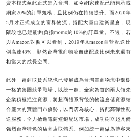
資本模式至此正式進入台灣。如今網家速配已能夠承載
網家20%的訂單規模，且比例仍在持續提升。而2020年
5月才正式成立的富昇物流，搭配大量自建衛星倉，現
階段也已經能夠負擔momo約10%的訂單量。不過，若
與Amazon對照可以看到，2019年Amazon自營配送比
例高達48%，顯然台灣電商物流自建配送比例未來還有
相當大的成長空間。
此外，超商取貨系統也已發展成為台灣電商物流中獨樹
一格的集團競爭戰場，以統一超、全家為首的兩大領先
企業積極挹注資源，將超商體系背後的物流倉儲資源結
合龐大的實體門市優勢，以門店為核心，搭配高彈性配
送服務，全力搶進電商短鏈配送市場，成功樹立起具備
強烈台灣特色的店寄店取體系。例如統一超做為博客來