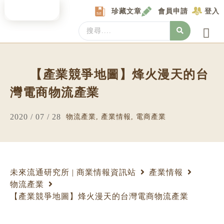
Skip
珍藏文章
會員申請
登入
to
content
Search
...
產業情報
產業數據庫
商圈資料庫
圖解情報庫
關於我們
Locat
【產業競爭地圖】烽火漫天的台
灣電商物流產業
2020 / 07 / 28
物流產業
,
產業情報
,
電商產業
未來流通研究所 | 商業情報資訊站
產業情報
物流產業
【產業競爭地圖】烽火漫天的台灣電商物流產業