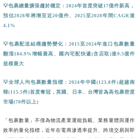
💡
包裹總量擴張趨於穩定：
2024
年首度突破
17
億件新高，
預估
2028
年將增至近
20
億件、
2025
至
2028
年間
CAGR
達
4.1%
💡包裹配送結構趨勢變化：
2015
至
2024
年進口包裹數量
翻漲
184.9%
增幅最高、國內宅配快遞
(
含店取
)
達
9.5
億件
規模最大
💡全球人均包裹數量指標：
2024
年中國
(123.8
件
)
超越南
韓
(115.5
件
)
首度奪冠，英國、日本、台灣皆為高包裹密度
市場
(70
件以上
)
「包裹數量」不僅為物流產業運能負載、業務量體與運作
效率的量化指標，近年在電商滲透率提升、跨境交易與即