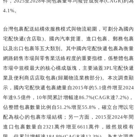
件，2025至2028年間包裹量年均複合成長率(CAGR)約為
4.1%。
台灣包裹配送結構依服務模式與物流範圍，可劃分為國內
宅配快遞(含店取)、國內汽車貨運、進口包裹、郵務包裹
以及出口包裹等五大類別。其中國內宅配快遞包裹為衡量
網路銷售市場與零售業活絡程度的重要指標，係整體包裹
市場中規模最大的核心構成版塊，主要涵蓋3PL宅配快遞
業及便利商店店取包裹(歸屬物流業務部分)。本次調查顯
示，國內宅配快遞包裹總量自2015年的5.1億件增至2024
年達9.5億件，10年間累計增幅達86.7%(CAGR達7.2%)，
佔整體包裹數量比例自51.2%增至55.8%，確立台灣以宅
配為核心的包裹市場結構；另一方面，2015至2024年間
進口包裹數量自2321萬件增至6611萬件，雖然規模有
限，但累計增幅達184.9%(CAGR達12.3%)，為本次調查