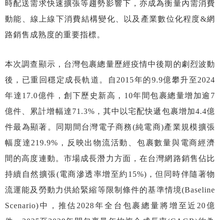
時配送需求快速擴張等趨勢影響下，亦成為衡量內需消費
動能、線上線下消費結構變化、以及產業數位化程度&網
路銷售成熟度的重要指標。
本次調查顯示，台灣包裹總量歷經疫情中後期的劇烈波動
後，已重回穩定成長軌道。自2015年的9.9億攀升至2024
年達17.0億件，創下歷史新高，10年間包裹總量增加逾7
億件、累計增幅達71.3%，其中以宅配快遞包裹增加4.4億
件最為顯著。同期間台灣電子商務(純電商)產業規模擴張
幅度達219.9%，反映出物流活動、包裹數量與電商經濟
間的高度連動。市場成長潛力方面，在台灣網路銷售佔比
持續自然擴張(電商滲透率增至約15%)，但同時伴隨著物
流運能及勞動力供給緊縮等限制條件的基準情境(Baseline
Scenario)中，推估2028年全台包裹總量將增至近20億